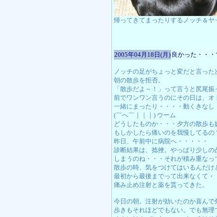
帰ってきてまったりするノッチ＆ヤ
2005年04月18日(月)
良かった・・・
ノッチの足がちょっと変だと言った
朝の散歩を拒否。
「散歩だよ～！」って言うと尻尾振
前でワンワン言うのにその日は、オ
一緒にまったり・・・・動くきなし
(￣へ￣｜｜｜) ウーム
どうしたものか・・・夕方の散歩も
もしかしたら痛いのを我慢してるの
昨日、午前中に病院へ・・・・・
診断結果は、捻挫。やっぱり少しの
しまうのね・・・それが積み重なっ
散歩の時、気をつけてはいるんだけ
最初から最後までって出来なくて・
痛み止め注射と薬を貰ってきた。
今日の朝。注射が効いたのか喜んで
歩きもそれほどでもない。でも無理