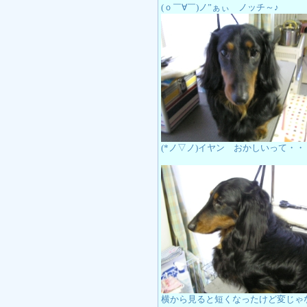
(ｏ￣∀￣)ノ”ぁぃ ノッチ～♪
(*ノ▽ノ)イヤン おかしいって・
横から見ると短くなったけど変じゃ