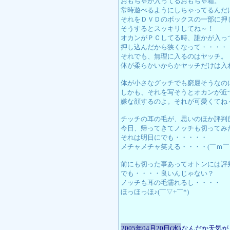
おもちゃが入ってるおもちゃ箱。
常時遊べるようにしちゃってるんだ
それをＤＶＤのボックスの一部に押
そうするとスッキリしてね～！
オカンがＰＣしてる時、誰かが入っ
押し込んだから狭くなって・・・・
それでも、無理に入るのはヤッチ。
体が柔らかいからかヤッチだけは入
体が小さなグッチでも窮屈そうなの
しかも、それを写そうとオカンが近
嫌な顔するのよ。それが可愛くてね
チッチの耳の毛が、思いのほか評判
今日、帰ってきてノッチも切ってみ
それは明日にでも・・・・・
メチャメチャ笑える・・・・(￣ｍ￣〃
前にも切った事あってオトンには評
でも・・・・良いんじゃない？
ノッチも耳の毛濡れるし・・・・
ほっほっほ♪(￣▽+￣*)
2005年04月20日(水)
なんだか天気が