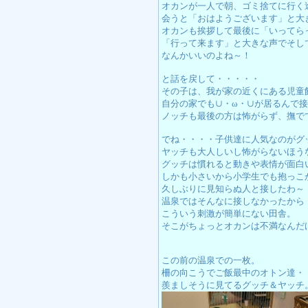
オカンが一人で朝、ゴミ捨てに行く
会うと「おはようございます」と大
オカンも挨拶して最後に「いってら
「行って来ます」と大きな声でそし
なんかいいのよね～！
と話を戻して・・・・・
その子は、我が家の近くにある児童
自分の家でも∪・ω・∪が居るんで
ノッチも最後の方は怖がらず、撫で
でね・・・・子供達に人気なのがグ
ヤッチも大人しいし怖がらないほう
グッチは慣れると動きや表情が面白
しかも小さいから小学生でも抱っこ
久しぶりに見知らぬ人と接したわ～
温泉ではそんなに接しなかったから
こういう刺激が簡単にない田舎。
そこがちょっとオカンは不満なんだ
この前の温泉での一枚。
柵の向こうでご飯最中のオトン達・
羨ましそうに見てるグッチ＆ヤッチ