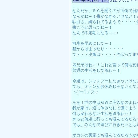
なんだか、ＰＣを開くのが面倒で日
なんかね～！書かなきゃいけない！
駄目さ。縛られてるようで・・・・
書こうと思ってね～！
なんで不定期になる～～♪
散歩を早めにして～！
昼からはまったり・・・・・
で・・・夕飯は・・・・さぼってます
四兄弟はね～！これと言って何も変
普通の生活をしてるわ～！
今週は、シャンプーしなきゃいけな
でも、オトンがお休みじゃないんで
ヽ( ´ー`)ノフッ
そそ！世の中はＧＷに突入なのよね
我が家は、逆に休みなしで働くよう
何も変わらない生活を送るわ～！
きっと何処に行っても混んでるだろ
でも、みんなで遊びに行きたいとも
オカンの実家でも混んでるだろうか