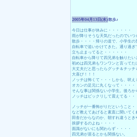
2005年04月13日(水)
散歩♪
今日は仕事が休みに・・・・・・
雨が降りそうな天気だったのでいつ
散歩・・・・帰りの道で、小学生の
自転車で追いかけてきた。通り過ぎ
立ち止まってると・・・・・・
自転車から降りて四兄弟を触りたい
初めは四兄弟もワンワンと言ってた
大丈夫だと思ったらグッチ＆チッチ
大喜び！！！
ノッチは怖くて・・・しかも、吠え
オカンの足元に丸くなって・・・・
そんな事は関係ない小学生。後ろか
ノッチはビックリして震えてる・・
ノッチが一番怖がりだということ・
など教えてあげると素直に聞いてく
田舎だからなのか、朝すれ違うとき
挨拶するのよね・・・・
面識がないにも関わらず・・・・
四兄弟が居るとかも関係ない。