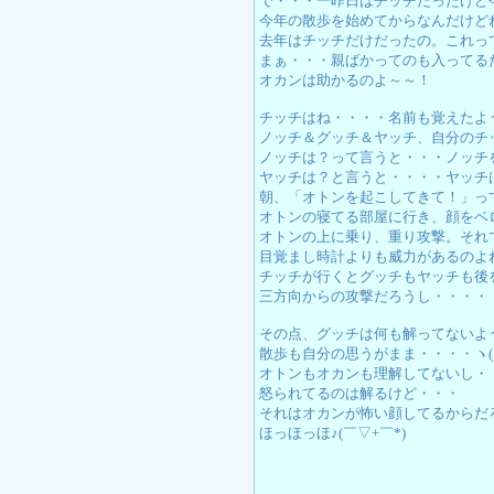
で・・・一昨日はチッチだったけど
今年の散歩を始めてからなんだけど
去年はチッチだけだったの。これっ
まぁ・・・親ばかってのも入ってる
オカンは助かるのよ～～！
チッチはね・・・・名前も覚えたよ
ノッチ＆グッチ＆ヤッチ、自分のチ
ノッチは？って言うと・・・ノッチ
ヤッチは？と言うと・・・・ヤッチ
朝、「オトンを起こしてきて！」っ
オトンの寝てる部屋に行き、顔をベ
オトンの上に乗り、重り攻撃。それ
目覚まし時計よりも威力があるのよ
チッチが行くとグッチもヤッチも後
三方向からの攻撃だろうし・・・・
その点、グッチは何も解ってないよ
散歩も自分の思うがまま・・・・ヽ( ´
オトンもオカンも理解してないし・
怒られてるのは解るけど・・・
それはオカンが怖い顔してるからだ
ほっほっほ♪(￣▽+￣*)