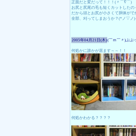
正面だと変だって！！！(〃⌒∇⌒)ゞ
お尻と尻尾の毛も短くカットしたの
だから頭とお尻が小さくて胴体がで
全部、刈ってしまおうか？(*ノ▽ノ
2005年04月21日(木)
(￣ｍ￣〃)ぷぷっ
何処かに誰かが居ます～～！！
何処かわかる？？？？