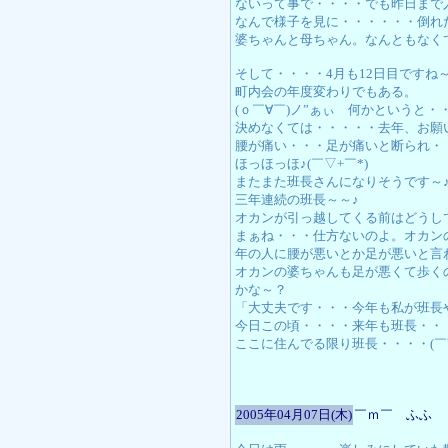
ないって事で・・・・でも昨日まで
なんで様子を見に・・・・・・倒れ
婆ちゃんと母ちゃん。なんともなく
そして・・・・4月も12日目ですね
町内会の年度変わりでもある。
(ｏ￣∀￣)ノ”ぁぃ 何かというと
決めなくては・・・・・去年、お願
腰が痛い・・・足が痛いと断られ・
ほっほっほ♪(￣▽+￣*)
またまた班長さんになりそうです～
三年連続の班長～～♪
オカンが引っ越してくる前はどうし
まぁね・・・仕方ないのよ。オカン
年の人に腰が悪いとか足が悪いと言
オカンの婆ちゃんも足が悪くて歩く
かな～？
「大丈夫です・・・今年も私が班長
今日この頃・・・・来年も班長・・
ここに住んでる限り班長・・・・(￣∇
2005年04月07日(木)
￣ｍ￣ ふふ