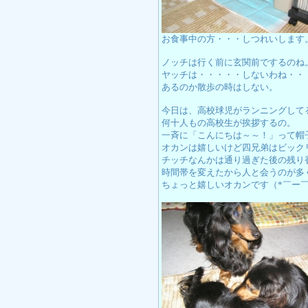
お食事中の方・・・しつれいします
ノッチは行く前に玄関前でするのね
ヤッチは・・・・・しないわね・・
あるのか散歩の時はしない。
今日は、高校球児がランニングして
何十人もの高校生が挨拶するの。
一斉に「こんにちは～～！」って帽
オカンは嬉しいけど四兄弟はビック
チッチなんかは通り過ぎた後の残り香
時間帯を変えたから人と会うのが多
ちょっと嬉しいオカンです（*￣ー￣