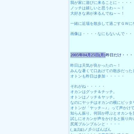
我が家に遊びに来ることに・・・・
ノッチは嬉しいと思うわ～～！
大好きな弟が来るんでね～～！
一緒に近場を散歩して過ごすＧＷに
画像は・・・・なにもないんで・・
2005年04月25日(月)
昨日だけ・・・
昨日は天気が良かったの～！
みんな暑くて口あけての散歩だった
オトンも昨日は参加・・・・・
それがね・・・・・
オカンはグッチ＆チッチ。
オトンはノッチ＆ヤッチ。
なのにヤッチはオカンの横にピッタ
オトンが「ヤッチ～♪」って声かけ
知らん振り。何回か呼ぶとオカンを
試しにオカンが声をかけると振り向
尻尾ブルンブルンと・・・・
(_≧Д≦)ノ彡☆ばんばん