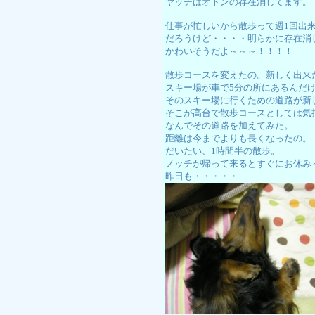
ヤッチはオトンの存在消してます。
仕事が忙しいから散歩って週1回出
だろうけど・・・・明らかに存在消
かわいそうだよ～～～！！！！
散歩コースを変えたの。新しく出来
スキー場が車で5分の所にあるんだ
そのスキー場に行くための道路が新
そこが高台で散歩コースとしては気
なんでその道路を加えてみた。
距離は今までよりも長くなったの。
だいたい、1時間半の散歩。
ノッチが帰って来るとすぐにお休み
昨日も・・・・・