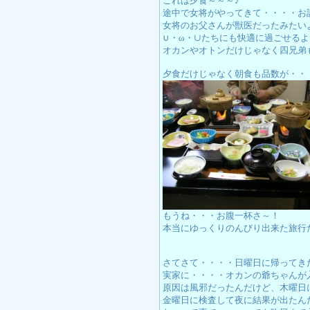
これは夕食～～～♪
途中で女将がやってきて・・・・お
女将のお父さんが獣医だったみたい
∪・ω・∪たちにも快適に過ごせる
オカンやオトンだけじゃなく四兄弟
夕食だけじゃなく朝食も品数が・・
もうね・・・お腹一杯さ～！
本当にゆっくりのんびり出来た旅行
さてさて・・・・日曜日に帰ってき
実家に・・・・オカンの爺ちゃんが
原因は風邪だったんだけど、木曜日
金曜日に検査して夜に結果が出たん