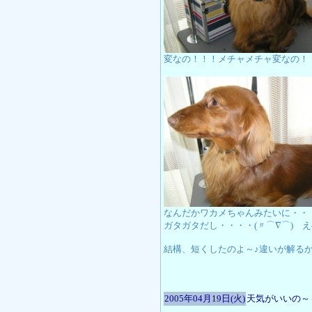
変なの！！！メチャメチャ変なの！
なんだかワカメちゃんみたいに・・
ガタガタだし・・・・(〃⌒∇⌒)ゞえ
結構、短くしたのよ～♪違いが解る
2005年04月19日(火)
天気がいいの～