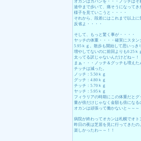
オカンはカバンを・・・ノッチはそ
途中まで歩いて、痛そうになってき
様子を見ていこうと・・・・
それから、段差にはこれまで以上に
反省よ・・・・
そして、もっと驚く事が・・・・
ヤッチの体重・・・・確実にスタン
5.95ｋｇ。散歩も開始して思いっ
増やしてないのに前回よりも0.25
太ってる訳じゃないんだけどね～！
まぁ・・・ノッチ＆グッチも増えた
チッチは減った。
ノッチ：5.50ｋｇ
グッチ：4.80ｋｇ
チッチ：5.70ｋｇ
ヤッチ：5.95ｋｇ
フィラリアの時期にこの体重だとグ
量が倍だけじゃなく金額も倍になる
オカンは頑張って働かないと～～～
病院が終わってオカンは札幌でオト
昨日の夜は芝居を見に行ってきたの
楽しかったわ～～！！