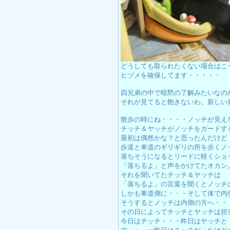
どうしても取られたくない場合はこ
ヒヅメを確保してます・・・・・
四兄弟の中で暗黙の了解みたいなの
それが見てると飽きないわ。新しい
散歩の時にね・・・・ノッチが見え
チッチ＆ヤッチがノッチをガードす
最初は偶然かな？と思ったんだけど
歩道と車道のギリギリの所を歩くノ
落ちそうになるとリードに軽くショ
「落ちるよ」と声をかけてたオカン
それを聞いてたチッチ＆ヤッチは
「落ちるよ」の言葉を聞くとノッチ
しかも車道側に・・・そして体で内
そうするとノッチは内側の方へ・・
その日によってチッチとヤッチは担
今日はチッチ・・・昨日はヤッチと