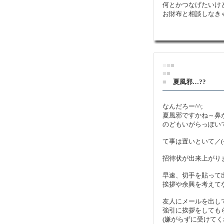
何とかつなげたいけ
お財布と相談しなきゃ(
■
■
■
■
■
■
夏風邪…??
なんだろー^^;
夏風邪ですかね～鼻がズ
のどもいがらっぽい
て事は置いといて／(-_
招待状が出来上がりまし
早速、切手を貼って
挨拶や余興を考えてな
友人にメールを出し
強引に挨拶をしても
(嫌がらずに受けてく