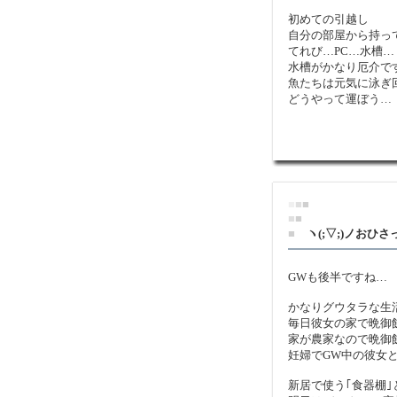
初めての引越し
自分の部屋から持っ
てれび…PC…水槽…
水槽がかなり厄介で
魚たちは元気に泳ぎ
どうやって運ぼう…
■
■
■
■
■
■
ヽ(;▽;)ノおひさ
GWも後半ですね…
かなりグウタラな生
毎日彼女の家で晩御
家が農家なので晩御
妊婦でGW中の彼女
新居で使う｢食器棚｣