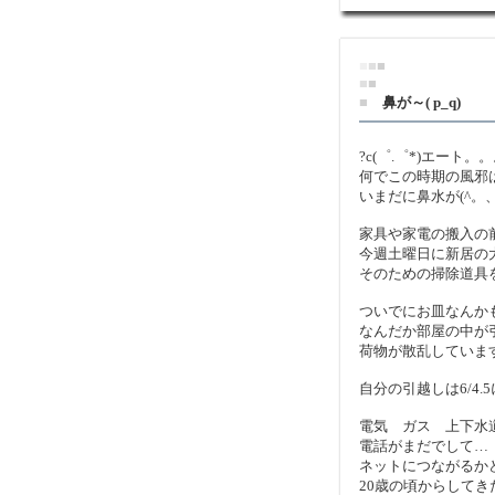
■
■
■
■
■
■
鼻が～( p_q)
?c(゜.゜*)エート。
何でこの時期の風邪
いまだに鼻水が(^。
家具や家電の搬入の
今週土曜日に新居の
そのための掃除道具を
ついでにお皿なんか
なんだか部屋の中が
荷物が散乱していま
自分の引越しは6/4.
電気 ガス 上下水
電話がまだでして…
ネットにつながるか
20歳の頃からしてき