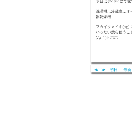
明日はデ○デ○にて
洗濯機…冷蔵庫…オ
器乾燥機
フカイタメイキ(;д;)=3
いったい幾ら使うこ
(;´д｀)トホホ
≪
≫
初日
最新