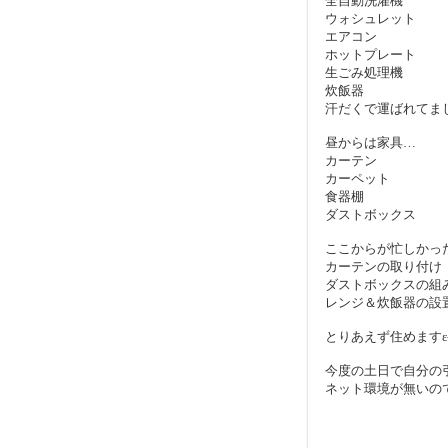
全自動洗濯機
ウォシュレット
エアコン
ホットプレート
生ごみ処理機
炊飯器
汗だくで運ばれてました
昼からは家具…
カーテン
カーペット
食器棚
ダストボックス
ここからが忙しかっ
カーテンの取り付け
ダストボックスの組
レンジ＆炊飯器の設
とりあえず住めますε-
今度の土日で自分の
ネット環境が無いの