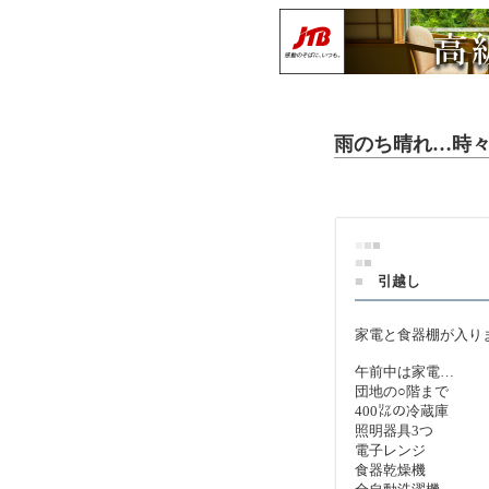
雨のち晴れ…時
■
■
■
■
■
■
引越し
家電と食器棚が入り
午前中は家電…
団地の○階まで
400㍑の冷蔵庫
照明器具3つ
電子レンジ
食器乾燥機