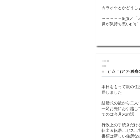
カラオケとかどうし
～～～～～((((((ノ
鼻が気持ち悪い(;´д
■
■
■
■
■
■
( ´△｀)アァ-独
本日をもって親の住
居しました
結婚式の後から二人
一足お先にお引越し
てのは今月末の話
行政上の手続きだけ
転出＆転居…ガス…
書類は新しい住所なの