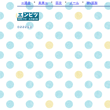
≪過去
*
未来≫
*
目次
*
メール
*
My追加