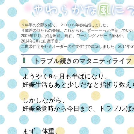
５年半の交際を経て、２００６年春結婚しました。
４歳差の似たもの夫婦。これからも、ずーーーっと仲良しでいた
2007年12月に娘を出産。現在、ワーキングマザーで産休中。
2014年2月に出産予定。
二世帯住宅をセミオーダーの注文住宅で建築しました。2014年
トラブル続きのマタニティライフ
ようやく9ヶ月も半ばになり、
妊娠生活もあと少しだなと指折り数え
しかしながら、
妊娠発覚時から今日まで、トラブルば
まず、体重。