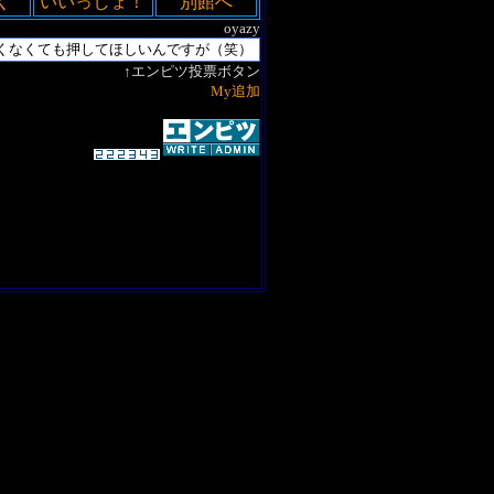
く
いいっしょ！
別館へ
oyazy
↑エンピツ投票ボタン
My追加