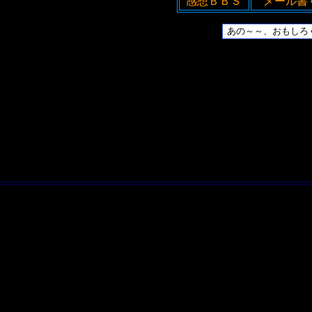
感想ＢＢＳ
メール書