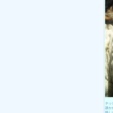
チッ
誰か
怪し