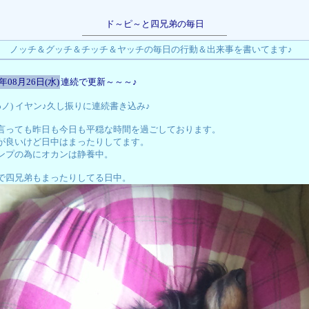
ド～ピ～と四兄弟の毎日
ノッチ＆グッチ＆チッチ＆ヤッチの毎日の行動＆出来事を書いてます♪
9年08月26日(水)
連続で更新～～～♪
ノωノ) イヤン♪久し振りに連続書き込み♪
言っても昨日も今日も平穏な時間を過ごしております。
が良いけど日中はまったりしてます。
ンプの為にオカンは静養中。
で四兄弟もまったりしてる日中。