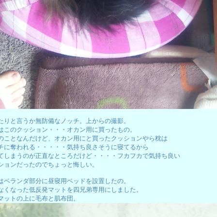
たりと言うか無防備なノッチ。上からの撮影。
はこのクッション・・・オカン用に買ったもの。
のことなんだけど、オカン用にと買ったクッションやら枕は
チに奪われる・・・・・気持ち良さそうに寝てるから
てしまうのが正直なところだけど・・・・フカフカで気持ち良い
ションだったのでちょっと悔しい。
はベランダ部分に昼寝用ベッドを設置したの。
なくなった低反発マットを四兄弟専用にしました。
マットの上に毛布と肌布団。