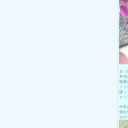
まっ
本当
毎度
ノッ
譲っ
クッ
今年
使わ
その