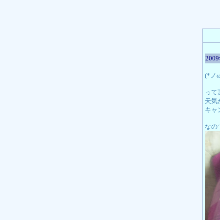
200
(*
って
天気
キャ
なの