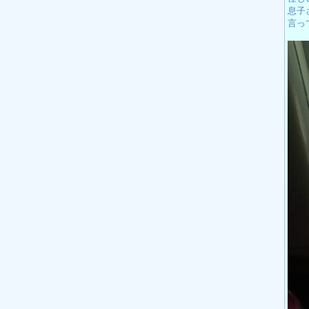
息子
言っ