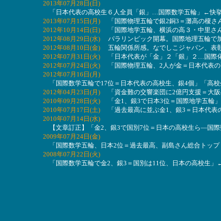
2013年07月28日(日)
「日本代表の高校生６人全員「銀」…国際数学五輪」←快挙
2013年07月15日(月)
「国際物理五輪で銀2銅3＝灘高の榎さ
2012年10月14日(日)
「国際地学五輪、横浜の高３・中里さん
2012年08月29日(水)
パラリンピック開幕。国際地理五輪で加
2012年08月10日(金)
五輪関係所感。なでしこジャパン、表彰
2012年07月31日(火)
「日本代表が「金」２「銀」２…国際化
2012年07月24日(火)
「国際物理五輪、2人が金＝日本代表の
2012年07月16日(月)
「国際数学五輪で17位＝日本代表の高校生、銀4個」「高
2012年04月23日(月)
「資金難の交響楽団に2億円支援＝大阪
2010年09月28日(火)
「金1、銀3で日本3位＝国際地学五輪
2010年07月17日(土)
「過去最高に並ぶ金1、銀3＝日本代表
2010年07月14日(水)
【文章訂正】「金2、銀3で国別7位＝日本の高校生ら―国際
2009年07月24日(金)
「国際数学五輪、日本2位＝過去最高、副島さん総合トップ
2008年07月22日(火)
「国際数学五輪で金2、銀3＝国別は11位、日本の高校生」