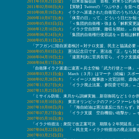
2011年10月21日(金)
「日米首脳会談 首相、対米５公約表
2011年02月08日(火)
【実験】Twitterの「つぶやき」を並
2010年08月19日(木)
イラクへ派遣された自衛官のうち35人が
2009年10月07日(水)
「体育の日」って、どういう日だか知っ
2009年05月03日(日)
「＜集団的自衛権＞強まる「解釈変更論
2008年12月16日(火)
「イラク空自部隊、撤収を開始」←自衛
2008年06月24日(火)
「集団的自衛権行使容認を＝首相は解釈
2008年05月31日(土)
「アフガンに陸自派遣検討＝対テロ支援、民主と協議必要－
2008年05月03日(土)
憲法記念日です。憲法改「正」なら賛
2008年04月19日(土)
「違憲判決に官房長官ら、イラク支援継
2008年04月17日(木)
「自衛隊イラク派遣に違憲＝兵士空輸「武力行使と一体」－
2008年03月21日(金)
March（３月）はマーチ（続編）スポ
2008年02月28日(木)
「＜イージス艦事故＞次官説明、虚偽の
2007年11月27日(火)
「イラク廃止法案、参院委で可決」←
2007年11月25日(日)
「ミサイル防衛、来月から訓練実施…新宿御苑など１０か所
2007年10月10日(水)
東京オリンピックのファンファーレを
2007年10月08日(月)
「『海自給油は憲法違反に当たらず』首
2007年07月27日(金)
「イラク支援 空自機狙い砲撃か」←イ
2007年05月16日(水)
「イラク特措法：衆院で改正案可決 期限を２年間延長」←
2007年04月22日(日)
「＜民主党＞イラク特措法の廃止法案を
2007年03月25日(日)