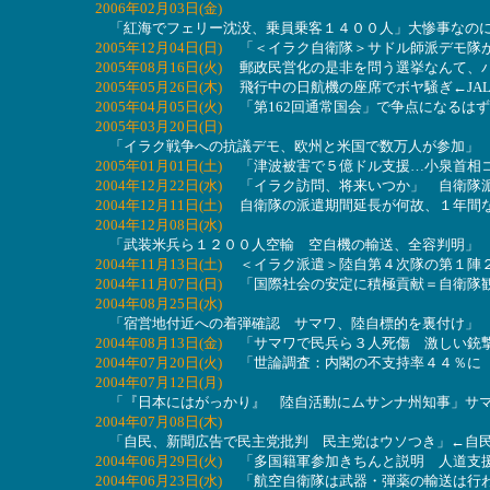
2006年02月03日(金)
「紅海でフェリー沈没、乗員乗客１４００人」大惨事なのに
2005年12月04日(日)
「＜イラク自衛隊＞サドル師派デモ隊が
2005年08月16日(火)
郵政民営化の是非を問う選挙なんて、バ
2005年05月26日(木)
飛行中の日航機の座席でボヤ騒ぎ←JA
2005年04月05日(火)
「第162回通常国会」で争点になるは
2005年03月20日(日)
「イラク戦争への抗議デモ、欧州と米国で数万人が参加」 
2005年01月01日(土)
「津波被害で５億ドル支援…小泉首相コ
2004年12月22日(水)
「イラク訪問、将来いつか」 自衛隊派
2004年12月11日(土)
自衛隊の派遣期間延長が何故、１年間
2004年12月08日(水)
「武装米兵ら１２００人空輸 空自機の輸送、全容判明」 ⇔
2004年11月13日(土)
＜イラク派遣＞陸自第４次隊の第１陣２
2004年11月07日(日)
「国際社会の安定に積極貢献＝自衛隊観
2004年08月25日(水)
「宿営地付近への着弾確認 サマワ、陸自標的を裏付け」 
2004年08月13日(金)
「サマワで民兵ら３人死傷 激しい銃撃
2004年07月20日(火)
「世論調査：内閣の不支持率４４％に 
2004年07月12日(月)
「『日本にはがっかり』 陸自活動にムサンナ州知事」サマ
2004年07月08日(木)
「自民、新聞広告で民主党批判 民主党はウソつき」←自民
2004年06月29日(火)
「多国籍軍参加きちんと説明 人道支援
2004年06月23日(水)
「航空自衛隊は武器・弾薬の輸送は行わな