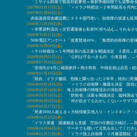
「ミサイル防衛で緊急対処要領＝発射準備段階でも迎撃命令
2007年03月17日(土)
「＜イラク特措法＞２年間延長を月内に
2007年01月06日(土)
赤坂議員宿舎建設費に３３４億円使い、自衛隊の派遣も延長
2006年11月29日(水)
＜米軍資料流出＞次官通達後も私有PC持ち込む←それをさせ
2006年10月11日(水)
NHK電話アンケート「改憲賛成40%」「集団的自衛権の意
2006年10月06日(金)
＜テロ特措法＞１年間延長の改正案を閣議決定 ３度目←田
2006年08月05日(土)
「公約は守るべきもの 小泉首相 」←
2006年07月30日(日)
「安倍氏が4月に靖国参拝＝例大祭前、中韓反発は必至－総
2006年07月16日(日)
「陸自、イラク撤収、危険と隣り合った２年半」陸自に死傷
2006年06月18日(日)
「＜イラク自衛隊＞撤退を決定 陸自に
2006年06月14日(水)
海上自衛隊の情報流出の深刻度
2006年06月10日(土)
「防衛省」法案を閣議決定 臨時国会で
2006年06月02日(金)
「何が起きてもおかしくない＝サマワ路
2006年05月27日(土)
「死者3000人超える＝大統領被災地入り－インドネシア・
2006年04月20日(木)
「イラク派遣 国連輸送も支援 空自の任務拡大検討」←国
2006年04月04日(火)
マーチでも聴いて元気を出してくださ
2006年02月22日(水)
「イラク陸上自衛隊：３月撤退開始 日