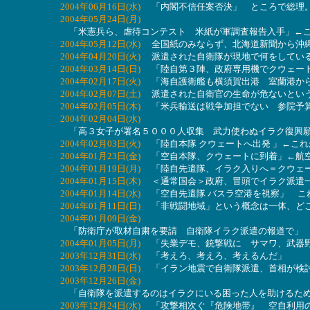
2004年06月16日(水)
「内閣不信任案否決」 ところで総理。
2004年05月24日(月)
「米憲兵ら、虐待コンテスト 米紙が軍調査報告入手」←こ
2004年05月12日(水)
全国紙のみならず、北海道新聞から沖縄
2004年04月20日(火)
派遣された自衛隊が現地で何をしている
2004年03月14日(日)
「陸自第３陣、政府専用機でクウェート
2004年02月17日(火)
「海自護衛艦も横須賀出港 室蘭港から
2004年02月07日(土)
派遣された自衛官の生命が危ないという
2004年02月05日(木)
「米兵輸送は戦争加担でない 参院予算
2004年02月04日(水)
「高３女子が署名５０００人収集 武力使わぬイラク復興願
2004年02月03日(火)
「陸自本隊 クウェートへ出発 」←こ
2004年01月23日(金)
「空自本隊、クウェートに到着」←航空
2004年01月19日(月)
「陸自先遣隊、イラク入りへ＝クウェー
2004年01月15日(木)
＜通常国会＞政府、冒頭でイラク派遣一
2004年01月14日(水)
「空自先遣隊 バスラ空港を視察」 こ
2004年01月11日(日)
「非戦闘地域」という概念は一体、どこ
2004年01月09日(金)
「防衛庁が取材自粛を要請 自衛隊イラク派遣の報道で」 
2004年01月05日(月)
「失業デモ、銃撃戦に サマワ、武器野
2003年12月31日(水)
「考えろ、考えろ、考えるんだ」
2003年12月28日(日)
「イラン地震で自衛隊派遣、首相が検討
2003年12月26日(金)
「自衛隊を派遣するのはイラクにいる困った人を助けるため
2003年12月24日(水)
「攻撃相次ぐ『危険地帯』 空自利用の