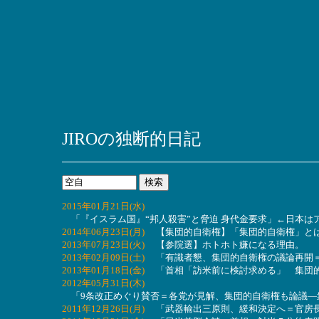
JIROの独断的日記
2015年01月21日(水)
「『イスラム国』“邦人殺害”と脅迫 身代金要求」←日本は
2014年06月23日(月)
【集団的自衛権】「集団的自衛権」とは
2013年07月23日(火)
【参院選】ホトホト嫌になる理由。
2013年02月09日(土)
「有識者懇、集団的自衛権の議論再開＝
2013年01月18日(金)
「首相「訪米前に検討求める」 集団的
2012年05月31日(木)
「9条改正めぐり賛否＝各党が見解、集団的自衛権も論議―
2011年12月26日(月)
「武器輸出三原則、緩和決定へ＝官房長