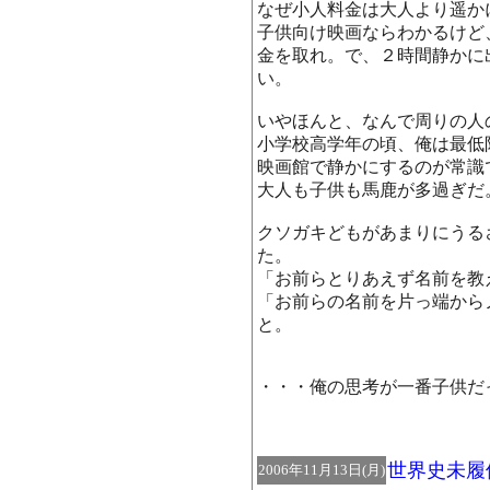
なぜ小人料金は大人より遥か
子供向け映画ならわかるけど
金を取れ。で、２時間静かに
い。
いやほんと、なんで周りの人
小学校高学年の頃、俺は最低
映画館で静かにするのが常識
大人も子供も馬鹿が多過ぎだ
クソガキどもがあまりにうる
た。
「お前らとりあえず名前を教
「お前らの名前を片っ端から
と。
・・・俺の思考が一番子供だ
世界史未履
2006年11月13日(月)