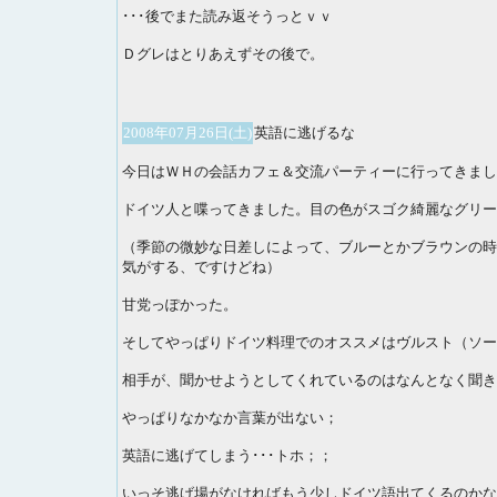
･･･後でまた読み返そうっとｖｖ
Ｄグレはとりあえずその後で。
2008年07月26日(土)
英語に逃げるな
今日はＷＨの会話カフェ＆交流パーティーに行ってきまし
ドイツ人と喋ってきました。目の色がスゴク綺麗なグリー
（季節の微妙な日差しによって、ブルーとかブラウンの時
気がする、ですけどね）
甘党っぽかった。
そしてやっぱりドイツ料理でのオススメはヴルスト（ソー
相手が、聞かせようとしてくれているのはなんとなく聞き
やっぱりなかなか言葉が出ない；
英語に逃げてしまう･･･トホ；；
いっそ逃げ場がなければもう少しドイツ語出てくるのかな･