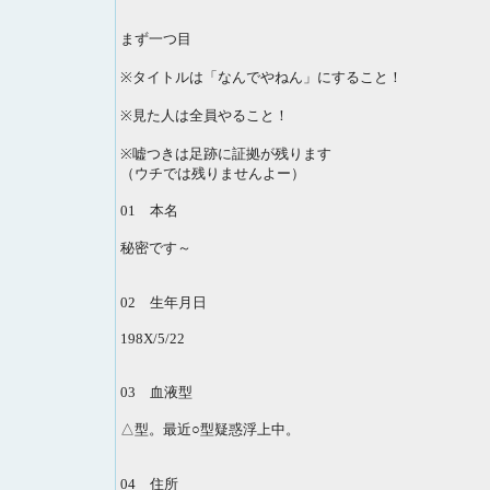
まず一つ目
※タイトルは「なんでやねん」にすること！
※見た人は全員やること！
※嘘つきは足跡に証拠が残ります
（ウチでは残りませんよー）
01 本名
秘密です～
02 生年月日
198X/5/22
03 血液型
△型。最近○型疑惑浮上中。
04 住所