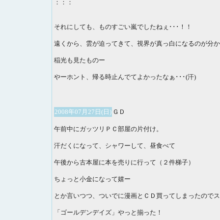
：：：
それにしても、ものすごい嵐でしたねぇ･･･！！
遠くから、雲が迫ってきて、視界が真っ白になるのが分か
稲光も見たものー
やーホント、帰る時止んでてよかったなぁ･･･(汗)
2008年07月27日(日)
ＧＤ
午前中にガッツリＰＣ部屋の片付け。
汗だくになって、シャワーして、昼食べて
午後から古本屋に本を売りに行って（２件梯子）
ちょっと小金になって嬉ー
とか言いつつ、ついでに漫画とＣＤ買ってしまったのでス･･
「ゴールデンデイズ」やっと揃った！