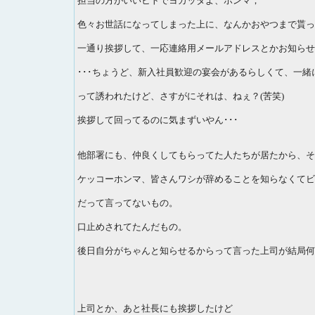
担当の方がいいヒトでヨカッタよ、ホンマ；
色々お世話になってしまった上に、なんかおやつまで貰って
一通り挨拶して、一応連絡用メールアドレスとかお知らせ
･･･ちょうど、新入社員歓迎の宴会があるらしくて、一緒
って誘われたけど、さすがにそれは、ねぇ？(苦笑)
挨拶して回ってるのに気まずいやん･･･
他部署にも、仲良くしてもらってた人たちが居たから、その
ケッコーホンマ、皆さんワシが辞めることを知らなくてビ
だって言ってないもの。
口止めされてたんだもの。
後日自分がちゃんと知らせるからって言った上司が結局何
上司とか、あと社長にも挨拶したけど