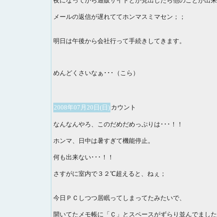
夜になってから通販サイトとか見出したら他のことが出来な
メールの返信が遅れててホンマスミマセン；；
明日は午後から会社行って手続きしてきます。
めんどくさいなぁ･･･（こら）
2008年07月20日(日)
カウント
なんなんやろ、このだめだめっぷりは･･･！！
ホンマ、日中は暑すぎて機能停止。
何も出来ない･･･！！
さすがに室内で３２℃超えると、ねぇ；
今日ＰＣしつつ居眠ってしまってたみたいで、
開いてたメモ帳に「Ｃ」とスペースがずらり並んでました･