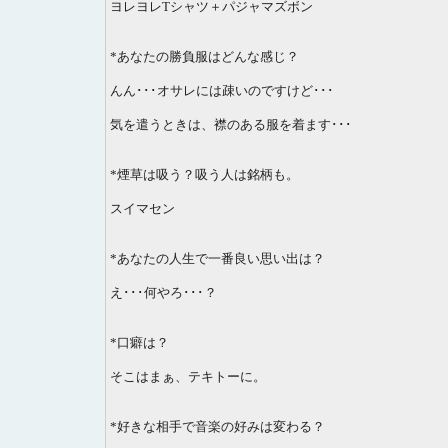
ヨレヨレTシャツ＋パジャマズボン
*あなたの勝負服はどんな感じ？
んん･･･オサレには疎いのですけど･･･
気を遣うときは、襟のある服を着ます･･･
*煙草は吸う？吸う人は銘柄も。
スイマセン
*あなたの人生で一番良い思い出は？
え･･･何やろ･･･？
*口癖は？
そこはまぁ、テキトーに。
*好きな相手で音楽の好みは変わる？