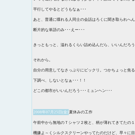
平行してやるとどうもなぁ･･･
あと、普通に喋れる人同士の会話はろくに聞き取られへん･
断片的な単語のみ･･･えー･･･
きっともっと、溢れるくらい詰め込んだら、いいんだろう
それから。
自分の用意してなさっぷりにビックリ。つかちょっと焦る･
下調べ、しないとなぁ･･･！！
どこの都市がいいんだろう･･･ミュンヘン･･･
2008年07月25日(金)
夏休みの工作
午前中から無地のＴシャツ２枚と、柄が薄れてきてたの１
機嫌よ～くシルクスクリーンやってたのだけど、早々に目