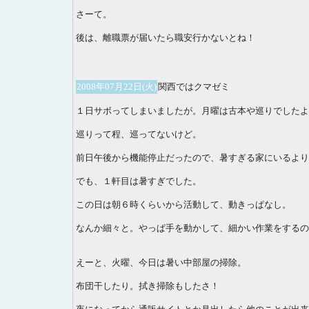
さーて。
後は、離職票が届いたら職安行かないとね！
2008年07月22日(火)
関西ではクマゼミ
１日サボってしまいましたが。月曜は古本や巡りでしたよ
巡りって程、巡ってないけど。
前日午後から機能停止だったので、暑すぎる家にいるより
でも、１軒目は暑すぎでした。
この日は朝６時くらいから活動して、動きっぱなし。
なんか細々と。やっぱ手を動かして、細かい作業をするの
えーと、火曜、今日は暑い中部屋の掃除。
布団干したり。拭き掃除もしたさ！