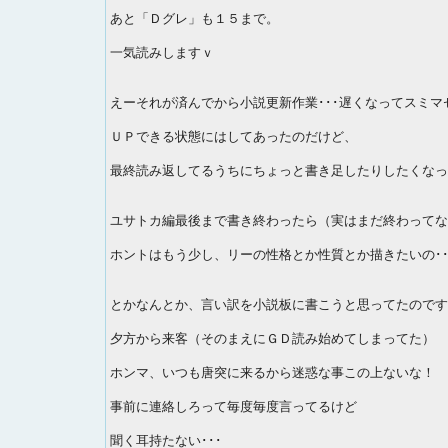
あと「Ｄグレ」も１５まで。
一気読みしますｖ
えーそれが済んでから小説更新作業･･･遅くなってスミマ
ＵＰできる状態にはしてあったのだけど、
最終読み返してるうちにちょっと書き足したりしたくなって
ユサトカ編最後まで書き終わったら（実はまだ終わってな
ホントはもう少し、リーの性格とか性質とか描きたいの･･･
とかなんとか、言い訳を小説板に書こうと思ってたのです
夕方から来客（そのまえにＧＤ読み始めてしまってた）
ホンマ、いつも唐突に来るから迷惑な事この上ないな！
事前に連絡しろって毎度毎度言ってるけど
聞く耳持たない･･･