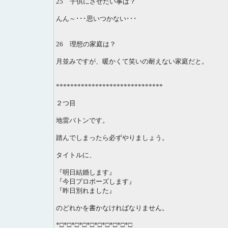
25 子供にさせたい事は？
んん～･･･思いつかない･･･
26 理想の家庭は？
月並みですが、暖かくて笑いの耐えない家庭だと。
******************************
２つ目
地雷バトンです。
踏んでしまったら必ずやりましょう。
タイトルに、
『明日結婚します』
『今日プロポーズします』
『昨日別れました』
のどれかを書かなければなりません。
*□*□*□*□*□*□*□*□*□*□