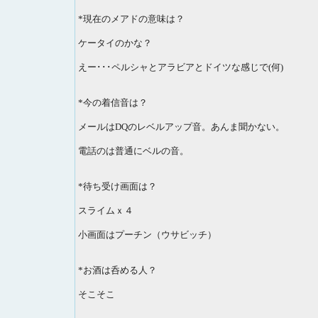
*現在のメアドの意味は？
ケータイのかな？
えー･･･ペルシャとアラビアとドイツな感じで(何)
*今の着信音は？
メールはDQのレベルアップ音。あんま聞かない。
電話のは普通にベルの音。
*待ち受け画面は？
スライムｘ４
小画面はプーチン（ウサビッチ）
*お酒は呑める人？
そこそこ