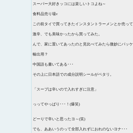
スーパー大好きッコには楽しいトコよね～
食料品売り場v
この前タイで買ってきたインスタントラーメンとか売ってる
激辛、でも美味かったから買ってみた。
んで、家に置いてあったのと見比べてみたら微妙にパッケ
輸出用？
中国語も書いてある･･･
その上に日本語での成分説明シールがペタリ。
「スープは辛いので入れすぎに注意」
っってやっぱり･･･！(爆笑)
どーりで辛いと思ったヨ～(笑)
でも、ああいうのって全部入れずにおれのないヨナ･･･