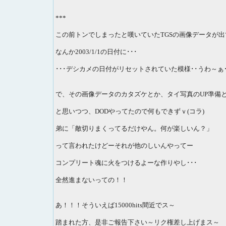
***
この前トンでしまったと嘆いていたTGSの画像データが出
なんか2003/1/1の日付に･･･
･･･デシカメの日付がリセットされていた模様･･うわ～ぁ･
で、その画像データのカタズケとか、タイ写真のUP準備
と思いつつ、DODやってたので何もできずｖ(コラ)
弟に「敵切りまくってるだけやん。何が楽しいん？」
って言われたけどーそれが他のしいんやってー
コンプリート魂に火をつけるよーな作りやし･･･
全然進まないっての！！
あ！！！そういえば15000hits間近でス～
踏まれた方、是非ご報告下さい～リク権差し上げまス～