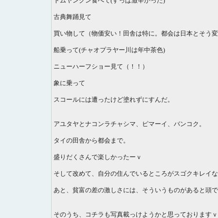
トムヤンクン食べて(すっぱ激辛かった)
古典舞踊見て
買い物して（物価安い！田舎は特に。都会は日本とそう変
船乗って(チャオプラヤー川は年中茶色)
ニューハーフショー見て（！！）
象に乗って
スコールには遭ったけど塗れずにすんだ。
アユタヤとナコンラチャシマ、ピマーイ、バンコク。
タイの田舎から都会まで。
盛りだくさんで楽しかったーｖ
そして改めて、自分の住んでいるところがスゴクキレイな
あと、貧富の差の激しさには、そういうものがあると頭で
そのうち、コチラも写真載っけようかと思っておりますｖ