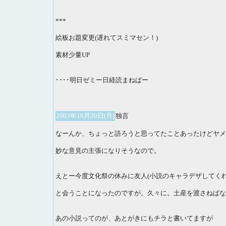
***
絵板お題変更(遅れてスミマセン！)
素材少量UP
････明日ゼミー日経読まねばー
2003年10月20日(月)
独言
なーんか、ちょっと語ろうと思ってたことあったけどヤメ
妙な意見の主張になりそうなので。
えとー今度文化祭の休みに友人(小説のキャラデザしてくれ
と会うことになったのですが。久々に。土産を渡さねばな
あの小説ってのが、あとがきにもチラと書いてますが