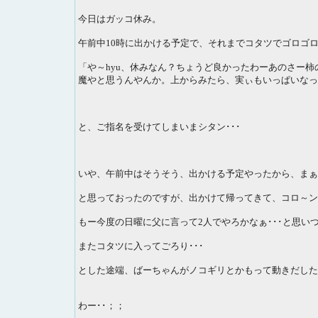
今日はガッコ休み。
午前中10時に出かける予定で、それまでコタツでゴロゴ
「や～hyu、休みなん？ちょうど良かったわーあのさー
魔やと思うんやんか。上からみたら、実ぃもいっぱいなっ
と、ご指名を受けてしまいまシタン･･･
いや、午前中はそうそう、出かける予定やったから、まぁ･
と思っておったのですが、出かけて帰ってきて、コロ～ン
もー今度の日曜に父に言って2人でやろかなぁ･･･と思い
またコタツに入ってごろり･･･
とした途端、ばーちゃんがノコギリとかもって動きだした･･
わー･･；；