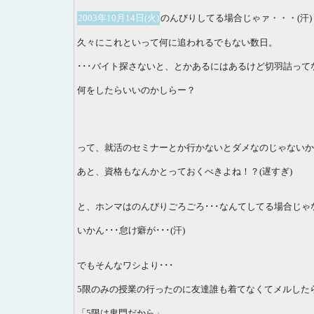
2003年10月14日(火)
のんびりしてる場合じゃァ・・・(汗)
久々にこれといって何に追われるでもない数日。
･･･バイト探さないと、とかあるにはあるけど切羽詰って
何をしたらいいのかしらー？
って、就活のセミナーとか行かないとダメなのじゃないか
あと、資格もなんかとっておくべきよね！？(遅すぎ)
と、ホンマはのんびりごろごろ･･･なんてしてる場合じゃな
いかん･･･怠け癖が･･･(汗)
でもそんなワシより･･･
5限のみの授業の行ったのに友達誰も着てなくてメルした
「5限は鬼門だから」