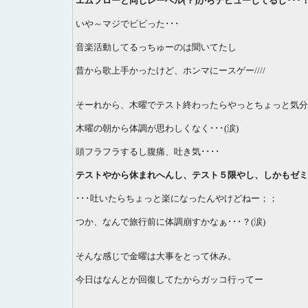
エムフローと同じレーベル(？)からデビューしてるし･･･！
いや～マジでビビった･･･
音楽活動してるっちゅーのは聞いてたし
昔から歌上手かったけど、ホンマにースゲー////
そーれから、木曜でテスト終わったらやっとちょっと気分
木曜の朝から体調が思わしくなく･･･(涙)
頭フラフラするし腹痛、吐き気････
テストやから休まれへんし、テスト５限やし、しかもゼミある
･･･吐いたらちょっと楽になったんやけどねー；；
つか、なんで旅行前に体調崩すかなぁ･･･？(涙)
そんな感じで金曜は大事をとって休み。
今日はなんとか回復してたからガッコ行ってー