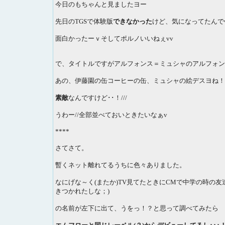
今日のもちゃんと見ましたヨー
先日のTGSで体験版
できなかった
けど、気になってたんで
面白かったーｖそしてポルノいいねぇvv
で、タイトルですがアルフォンス＝ミュシャのアルフォン
あの、伊藤園の缶コーヒーの缶、ミュシャの絵デスヨね！
素敵
なんですけど･･！///
うわー//全部並べておいときたいなぁv
****
さてさて。
暫くネット離れてるうちに色々ありました。
なにげな～く(またか)TV見てたときにCMで中学の時の
きつかれたしな；)
の名前が左下に出て、うをっ！？と思って調べてみたら