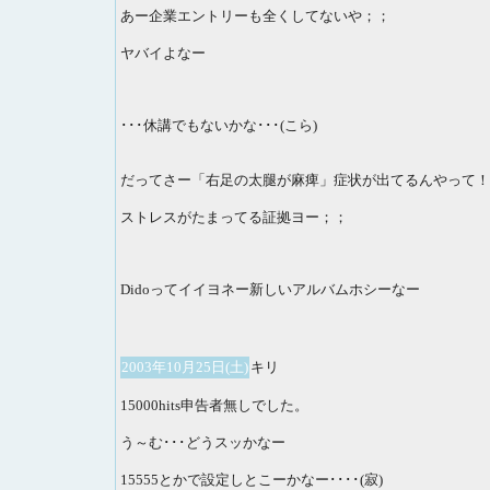
あー企業エントリーも全くしてないや；；
ヤバイよなー
･･･休講でもないかな･･･(こら)
だってさー「右足の太腿が麻痺」症状が出てるんやって！
ストレスがたまってる証拠ヨー；；
Didoってイイヨネー新しいアルバムホシーなー
2003年10月25日(土)
キリ
15000hits申告者無しでした。
う～む･･･どうスッかなー
15555とかで設定しとこーかなー････(寂)