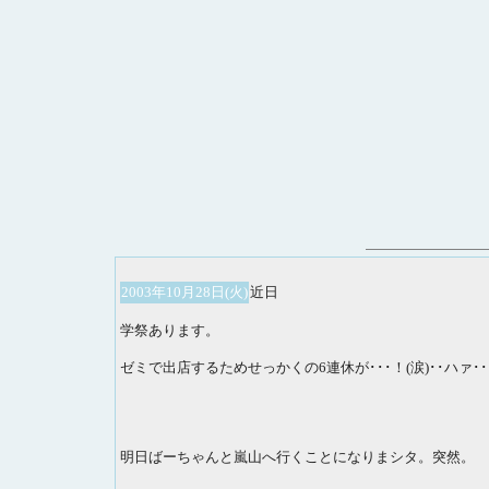
2003年10月28日(火)
近日
学祭あります。
ゼミで出店するためせっかくの6連休が･･･！(涙)･･ハァ･･
明日ばーちゃんと嵐山へ行くことになりまシタ。突然。