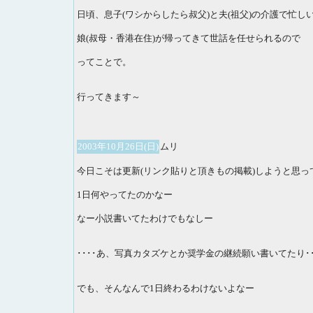
日頃、息子(ワシからしたら叔父)と夫(祖父)の介護で忙
娘(叔母・香港在住)が帰ってきて世話を任せられるので
ってことで。
行ってきます～
2003年10月26日(日)
ムリ
今日こそは更新(リンク貼りと頂きもの掲載)しようと思っ
1日何やってたのかなー
なー小説書いてたわけでもなしー
････あ、写真カタズケとか奨学金の継続願い書いてたり･･
でも、そんなんで1日終わるわけないよなー