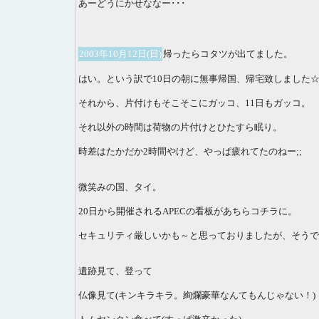
あーどうにかせななー･･･
2003年10月12日(日)
帰ったらコタツが出てました。
はい。という訳で10日の朝に無事帰国、帰宅致しました
それから、片付けもそこそこにガッコ、11日もガッコ。
それ以外の時間は荷物の片付けとひたすら眠り。
時差はたかだか2時間やけど、やっぱ疲れてたのねー;;
微笑みの国、タイ。
20日から開催されるAPECの看板があちらコチラに。
セキュリティ厳しいかも～と思っておりましたが、そうで
遺跡見て、登って
仏像見て(キンキラキラ。絢爛豪華なんてもんじゃない！)