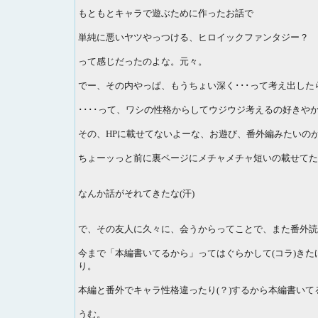
もともとキャラで遊ぶために作ったお話で
単純に悪いヤツやっつける、ヒロイックファンタジー？
って感じだったのよな。元々。
でー、その内やっぱ、もうちょい深く･･･って考え出した
････って、ワシの性格からしてウジウジ考えるの好きや
その、HPに載せてないよーな、お遊び、番外編みたいの
ちょーッっと前に裏ページにメチャメチャ短いの載せてた
なんか話がそれてきたな(汗)
で、その友人に久々に、会うからってことで、また番外読
今まで「本編書いてるから」ってはぐらかして(コラ)きた
り。
本編と番外でキャラ性格違ったり(？)するから本編書い
うむ。