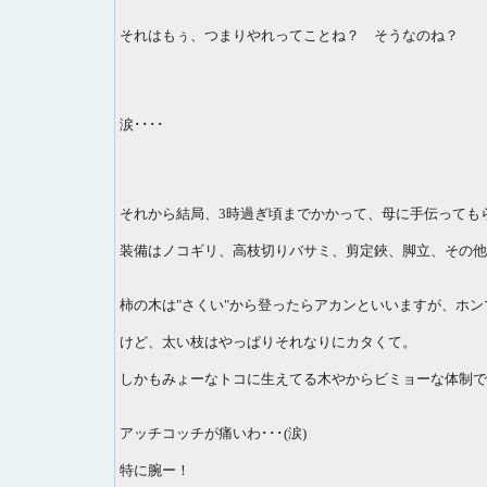
それはもぅ、つまりやれってことね？ そうなのね？
涙････
それから結局、3時過ぎ頃までかかって、母に手伝っても
装備はノコギリ、高枝切りバサミ、剪定鋏、脚立、その他
柿の木は"さくい"から登ったらアカンといいますが、ホ
けど、太い枝はやっぱりそれなりにカタくて。
しかもみょーなトコに生えてる木やからビミョーな体制で
アッチコッチが痛いわ･･･(涙)
特に腕ー！