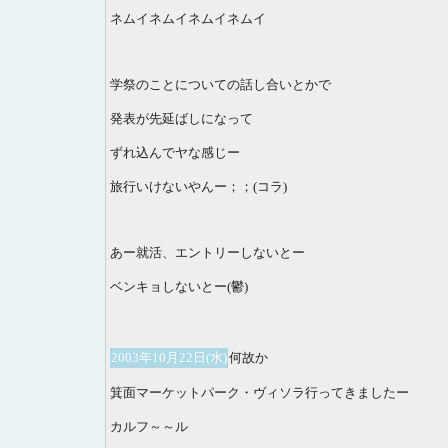
ネムイネムイネムイネムイ
学祭のことについての話し合いとかで
発表が先延ばしになって
ずれ込んでヤな感じー
旅行いけないやんー；；(コラ)
あー就活、エントリーしないとー
ベンキョしないとー(鬱)
2003年10月22日(水)
何故か
箕面マーケットパーク・ヴィソラ行ってきましたー
カルフ～～ル