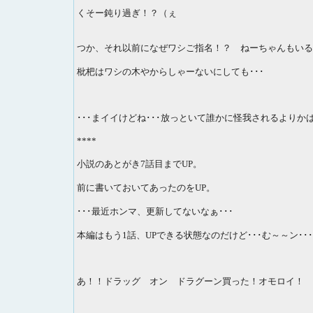
くそー鈍り過ぎ！？（ぇ
つか、それ以前になぜワシご指名！？ ねーちゃんもいる
枇杷はワシの木やからしゃーないにしても･･･
･･･まイイけどね･･･放っといて誰かに怪我されるよりか
****
小説のあとがき7話目までUP。
前に書いておいてあったのをUP。
･･･最近ホンマ、更新してないなぁ･･･
本編はもう1話、UPできる状態なのだけど･･･む～～ン･･･(
あ！！ドラッグ オン ドラグーン買った！オモロイ！ ド