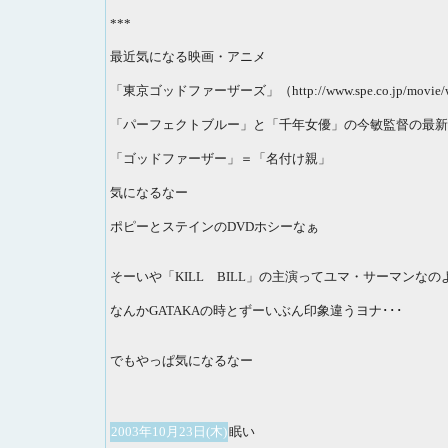
***
最近気になる映画・アニメ
「東京ゴッドファーザーズ」（http://www.spe.co.jp/movie/world
「パーフェクトブルー」と「千年女優」の今敏監督の最新
「ゴッドファーザー」＝「名付け親」
気になるなー
ポピーとステインのDVDホシーなぁ
そーいや「KILL BILL」の主演ってユマ・サーマンなの
なんかGATAKAの時とずーいぶん印象違うヨナ･･･
でもやっぱ気になるなー
2003年10月23日(木)
眠い