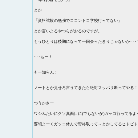
とか
「資格試験の勉強でココントコ学校行ってない」
とか言いよるやつらがおるのですが。
もうひとりは後期になって一回会ったきりじゃないか･･･
･･･もー！
もー知らん！
ノートとか見せろ言うてきたら絶対スッパリ断ってやる！！
つうかさー
ワシみたいにクソ真面目に(でもないが)ガッコ行ってるよ
要領よーくガッコ休んで資格取って～とかしてるヒトビトがき