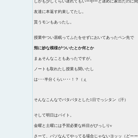
しかも少しくらい遅れてもいーやーと遅めに家出たのに間
友達に本返す約束してたし。
貰うモンもあったし。
授業中つい居眠ってふたをせずにおいてあったペン先で
頬に妙な模様がついたとか何とか
まぁそんなこともあったですが。
ノートも取れたし授業も聞いたし
は･･･半分くらい･･･！？（ぇ
そんなこんなでバタバタとした1日でっシタン（汗）
そして明日はバイト。
金曜と土曜には予習必要な科目がびっしりv
さーて、パソなんてやってる場合じゃないヨッッ（どーー