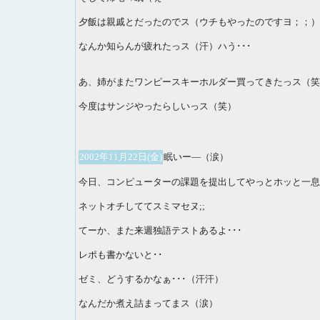
夕飯は親戚とだったのでス（ウチもやったのですヨ；；）
なんか知らんが疲れたっス（汗）ハう･･･
あ、姉がまたワンピースキーホルダー買ってきたっス（笑
今度はサンジやったらしいっス（笑）
2002年11月22日(金)
眠いー―（涙）
今日、コンピューターの課題を提出してやっとホッと一息
ネットオチしててスミマセヌ;;
てーか、また来週独語テストあるよ･･･
レポも書かないと･･
ゼミ、どうするかなぁ･･･（汗汗）
なんだか煮え詰まってまス（涙）