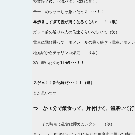
授業終了後、バタバタと帰路に着く。
モー―めッッッちゃ急いだっス････！！
早歩きしすぎて脛が痛くなるくらい･･！！（涙）
ガッコ前の通りを人の倍速くらいで歩いて（笑）
電車に飛び乗って･･モノレールの乗り継ぎ（電車とモノ
地元駅からチャリンコ爆走（上り坂）
家に着いたのが
11:05･･･！！
スゲェ！！新記録だ･･･！！（違）
とか思いつつ
つーか10分で飯食って、片付けて、歯磨いて
････その時点で昼食は諦めまシタン･･･（涙）
まぁ･･･2:30に終わって2:40くらいに再度家に帰った時に