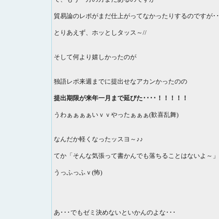
貿易論のレポがまだ仕上がってなかったりするのですが･･
とりあえず、ホッとしタッス～//
そして何より嬉しかったのが
独語レポ来週までに提出せなアカンかったのの
提出期限が来年一月まで延びた････！！！！！
うわぁぁぁぁいｖｖやったぁぁぁ(歓喜乱舞)
なんだか軽くなったッスヨ～♪♪
てか「そんな気張って書かんでも落ちることはないよ～」的
うっふっふｖ(怖)
あ･･･でもゼミ決めないといかんのよな･･･