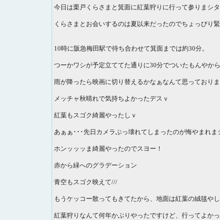
今日は栗戸くらさまと箕面に紅葉狩りに行って参りまシタ
くらさまとお会いするのは夏以来だったのでちょっぴり緊
10時に阪急梅田駅で待ち合わせて箕面までは約30分。
つーかワシが予定立ててた通りに30分でついたもんやから
雨が降ったら映画に切り替えるかなぁなんて思っておりま
メッチャ秋晴れで気持ちよかったデスｖ
紅葉もスゴク綺麗やったしｖ
あぁぁ･･･先日カメラぶっ壊れてしまったのが悔やまれまシ
ホンッッッま綺麗やったのでスヨー！
赤から緑へのグラデーション
青空もスゴク映えて///
もうケッコー散ってもきてたから、地面は紅葉の絨毯やし/
紅葉狩りなんて何年かぶりやったですけど、行ってよかっ