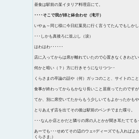
昼食は駅前の某イタリア料理店にて。
････そこで我が姉と鉢合わせ（滝汗）
いやぁ～同じ様に今日紅葉見に行く言うてたんでもしかして
･･･しかも真後ろに並ぶし（涙）
はわはわ･･････
店に入ってからは席が離れていたので心置きなくきわどい
何かと暗い（？）方に行きそうになりつつ･･
くらさまの卒論の話や（何）ガッコのこと、サイトのこと
食事が終わってからもかなり長いこと居座ってたのですが
てか、別に席空いてたからもう少しいてもよかったかもや
とりあえず店を出てその後は駅前のベンチでまた喋り。
･･･なんか店とかだと隣りの席の人とかが聞き耳たててる
あーでも･･･せめてその辺のウェ○ディーズでも入れば
くらさま;）