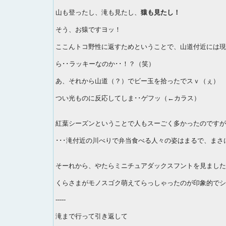
山も登ったし、滝も見たし、
猿も見たし！
そう、お猿ですヨッ！
ここんトコ野性に返すためということで、山道付近には現れ
ら･･ラッキーなのか･･！？（笑）
あ、それから山道（？）でビー玉を拾ったでスｖ（ぇ）
つい光ものに反応してしま･･ゲフッ（←カラス）
紅葉シーズンということで人もスーごく多かったのですが
･･･滝付近の川べりで弁当食べる人々の姿はまるで、ま
そーれから、やたらミニチュアダックスフントを見ました
くらさまがモノスゴク萌えてらっしゃったのが印象的でシ
-----
滝まで行って引き返して