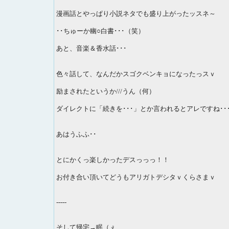
漫画話とやっぱり小説ネタでも盛り上がったッスネ～
･･ちゅーか幽○白書･･･（笑）
あと、音楽＆香水話･･･
色々話して、なんだかスゴクベンキョになったっスｖ
励まされたというか///うん（何）
ダイレクトに「続きを･･･」とか言われるとアレですね･･･
あはうふふ･･
とにかくっ楽しかったデスっっっ！！
お付き合い頂いてどうもアリガトデシタｖくらさまｖ
-----
そして帰宅→眠（ぇ