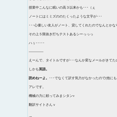
授業中こんなに眠いの高３以来かも･･･（ぇ
ノートにはミミズののたくったような文字が･･･
･･･心優しい友人がノート、貸してくれたのでなんとかなり
その上５限抜き打ちテストあるシーっっっ
ハぅ･････
--------------
えーんで、タイトルですが･･･なんか変なメールがきてた
しかも
英語。
読めねーよ。
･･･でなくて訳す気力がなかったので(他に
アレです。
機械の力に頼ってみまシタンv
翻訳サイトさんｖ