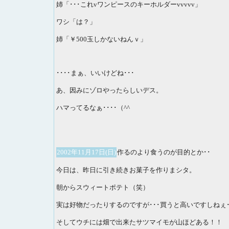
姉「･･･これvワンピースのキーホルダーvvvvv」
ワシ「は？」
姉「￥500玉しかないねんｖ」
････まぁ、いいけどね･･･
あ、因みにゾロやったらしいデス。
ハマってるなぁ････（^^ゞ
2002年11月17日(日)
作るのより食うのが目的とか･･
今日は、昨日に引き続きお菓子を作りまシタ。
朝からスウィートポテト（笑）
実は好物だったりするのですが･･･買うと高いですしねぇ･
そしてウチには畑で出来たサツマイモが山ほどある！！