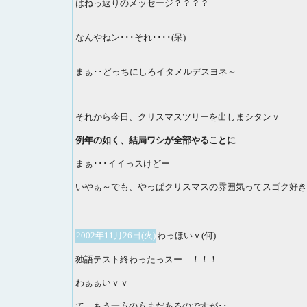
はねっ返りのメッセージ？？？？
なんやねン･･･それ････(呆)
まぁ･･どっちにしろイタメルデスヨネ～
--------------
それから今日、クリスマスツリーを出しまシタンｖ
例年の如く、結局ワシが全部やることに
まぁ･･･イイっスけどー
いやぁ～でも、やっぱクリスマスの雰囲気ってスゴク好き
2002年11月26日(火)
わっほいｖ(何)
独語テスト終わったっスー―！！！
わぁぁいｖｖ
て、もう一方の方まだあるのですが･･