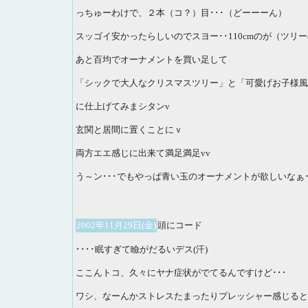
っちゅーわけで、２本（コ？）目･･･（どーーーん）
スッゴイ安かったらしいのでスヨー･･110cmのが（ツリー
あと百均でオーナメントを買い足して
「シックで大人なクリスマスツリー」と「可愛げお子様風
に仕上げてみまシタンv
玄関と居間に置くことにｖ
両方エエ感じに出来て満足満足vv
う～ン･･･でもやっぱ青い玉のオーナメントが欲しいなぁ･
2002年11月29日(金)
頭にコード
････眠すぎて瞼がだるいデス(汗)
ここんトコ、久々にヤナ症状がでてるんですけど･･･
ワシ、なーんかストレスたまったりプレッシャー感じると