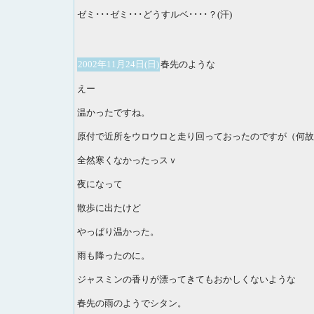
ゼミ･･･ゼミ･･･どうすルベ････？(汗)
2002年11月24日(日)
春先のような
えー
温かったですね。
原付で近所をウロウロと走り回っておったのですが（何故
全然寒くなかったっスｖ
夜になって
散歩に出たけど
やっぱり温かった。
雨も降ったのに。
ジャスミンの香りが漂ってきてもおかしくないような
春先の雨のようでシタン。