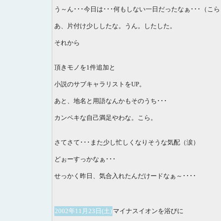
う～ん･･･今日は･･･何もしない一日だったなぁ･･･（こら
あ、片付け少ししたな。うん。したした。
それから
頂きモノを1件追加と
小説のサブキャラリストをUP。
あと、地名と用語なんかもそのうち･･･
カンペキな自己満足やわな。こら。
さてさて･･･また少し忙しくなりそうな気配（涙）
どぉーすっかなぁ･･･
せっかく昨日、気合入れたんだけードなぁ～････
2002年11月23日(土)
マイナスイオンを浴びに