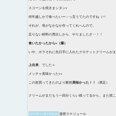
スコーンを焼きまシタンv
何年越しかで食べたいー―っ言うてたのですね（^^ゞ
それが、母がなかなか作ってくれへんので。
足りない材料の買出しから、やりましたさ･･！！
食いたかったからv（爆）
いや、ホラそれに先日手に入れたクロテットクリームがま
上出来
、でしたｖ
メッチャ美味かったvv
この前買ってきたのより断然
美味かった！！
（満足）
クリームがまだもう一回分くらい残ってるから、また焼こ
2002年11月13日(水)
過密スケジュール