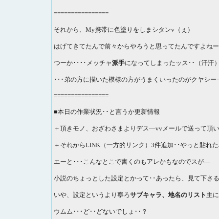
================
それから、My携帯に色塗りをしまシタンv（ぇ）
はげてきてたんで前々からやろうと思ってたんですよねー
つーか････メッチャ
派手
になってしまったッス･･（汗汗
･･･弟の方に描いた模様の方がうまくいったのがクヤシー―
================
■本日の作業状況･･と言うか更新情報
＋頂きモノ、おざわさまよりデス―vvメールで送って頂い
＋それからLINK（一方的リンク）3件追加･･やっと貼れた/
エーと･･･こんなとこで書くのもアレかもなのでスが―
小説のちょっとした設定とかって･･あったら、見て下さる
いや、設定というより寧ろ
サブキャラ、地名のリスト
主に
ウムム･･･ど･･どないでしょ･･？