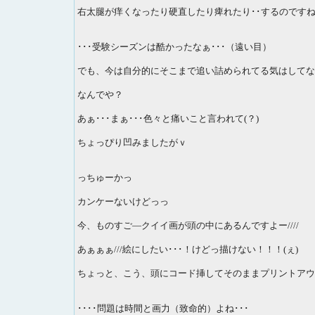
右太腿が痒くなったり硬直したり痺れたり･･するのですね･･
･･･受験シーズンは酷かったなぁ･･･（遠い目）
でも、今は自分的にそこまで追い詰められてる気はしてない
なんでや？
あぁ･･･まぁ･･･色々と痛いこと言われて(？)
ちょっぴり凹みましたがｖ
っちゅーかっ
カンケーないけどっっ
今、ものすご―クイイ画が頭の中にあるんですよー////
あぁぁぁ///絵にしたい･･･！けどっ描けない！！！(ぇ)
ちょっと、こう、頭にコード挿してそのままプリントアウト
････問題は時間と画力（致命的）よね･･･