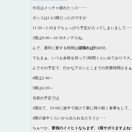
今日はメッチャ疲れたっス････
ガッコは1.4.5限だったのですが
11:30～2:30までちょっぴり予定が入ってしまいまして･･
1限は9:00～10:30ナノデスね。
んで、通学に要する時間は
頑張れば
約40分。
でもまぁ、いつも余裕を持って1時間くらいみておりマス
んでその予定で、行かなアカンとこまでの所要時間がまぁ
4限は2:40～
5限は4:20～
当初の予定では
1限出て、10:00に途中で抜けて家に帰り軽く食事をし
4限の途中くらいから出られるだろうと･･･
ちゅーか、
要領のイイヒトならまず、1限サボりますよね･