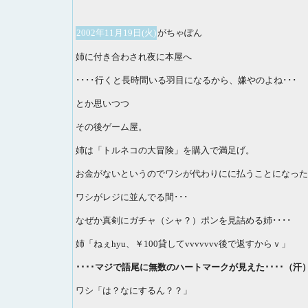
2002年11月19日(火)
がちゃぽん
姉に付き合わされ夜に本屋へ
････行くと長時間いる羽目になるから、嫌やのよね･･･
とか思いつつ
その後ゲーム屋。
姉は「トルネコの大冒険」を購入で満足げ。
お金がないというのでワシが代わりにに払うことになった
ワシがレジに並んでる間･･･
なぜか真剣にガチャ（シャ？）ポンを見詰める姉････
姉「ねぇhyu、￥100貸してvvvvvvv後で返すからｖ」
････マジで語尾に無数のハートマークが見えた････（汗
ワシ「は？なにするん？？」