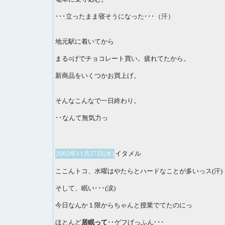
･･･立ったまま寝そうになった･･･（汗）
地元駅に着いてから
まる○げでチョコレート買い。疲れてたから。
新商品をいくつかお買上げ。
そんなこんなで一日終わり。
･･なんて無気力っ
2002年11月27日(水)
イタメル
ここんトコ、水曜はやたらとハードなことが多いっス(汗)
そして、眠い･･･(涙)
今日なんか１限からちゃんと授業でてたのにっ
ほとんど
居眠って
･･ゲフげっふん･･･