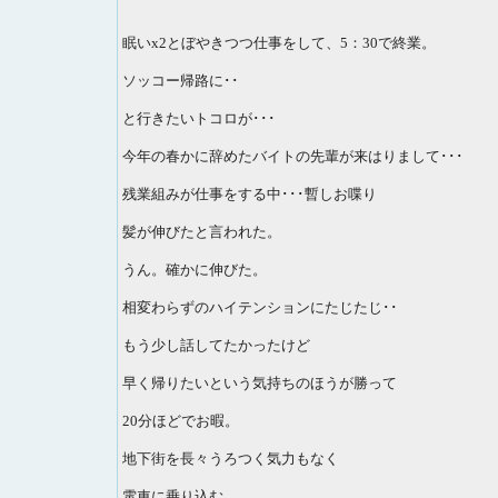
眠いx2とぼやきつつ仕事をして、5：30で終業。
ソッコー帰路に･･
と行きたいトコロが･･･
今年の春かに辞めたバイトの先輩が来はりまして･･･
残業組みが仕事をする中･･･暫しお喋り
髪が伸びたと言われた。
うん。確かに伸びた。
相変わらずのハイテンションにたじたじ･･
もう少し話してたかったけど
早く帰りたいという気持ちのほうが勝って
20分ほどでお暇。
地下街を長々うろつく気力もなく
電車に乗り込む。