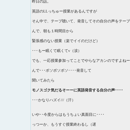
昨日の話。
英語のLLっちゅー授業があるんですが
そん中で、テープ聴いて、発音してその自分の声をテープ
んで、朝も１時間目から
緊張感のない授業（楽でイイのだけど）
･･･もー眠くて眠くてv（涙）
でも、一応授業参加ってことでやらなアカンのですよねー
んで･･･ボソボソボソ････発音して
聞いてみたら
モノスゴク気だるそーーに英語発音する自分の声････
･･･かなりハズイ///（汗）
いや･･今度からはもうちょい真面目に････
っつーか、もうすぐ授業終わるし（遅