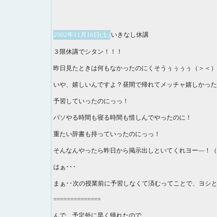
2002年11月16日(土)
いきなし休講
３限休講でシタン！！！
昨日見たときは何もなかったのにくそうぅぅぅぅ（＞＜）
いや、嬉しいんですよ？昼間で帰れてメッチャ嬉しかった
予習していったのにっっ！
パソやる時間も寝る時間も惜しんでやったのに！
重たい辞書も持っていったのにっっ！
そんなんやったら昨日から掲示出しといてくれヨー―！（
はぁ･･･
まぁ･･次の授業前に予習しなくて済むってことで、ヨシとし
==============
んで、予定外に早く帰れたので