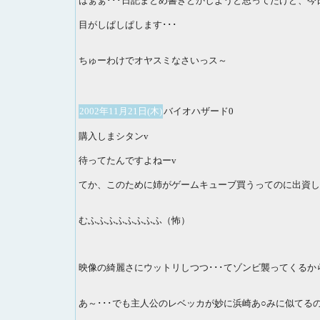
はぁぁ･･･日記まとめ書きとかしようと思ってたけど、今
目がしぱしぱします･･･
ちゅーわけでオヤスミなさいっス～
2002年11月21日(木)
バイオハザード0
購入しまシタンv
待ってたんですよねーv
てか、このために姉がゲームキューブ買うってのに出資し
むふふふふふふふふ（怖）
映像の綺麗さにウットリしつつ･･･てゾンビ襲ってくるから
あ～･･･でも主人公のレベッカが妙に浜崎あ○みに似てるのは