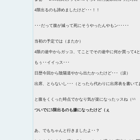
4限出るのも諦めましたけど･･･！！
･･･だって腹が減って死にそうやったんやもン･････
当初の予定では（またか）
4限の途中からガッコ、てことでその途中に何か買って4
もぅ･･イイっス･･･
日歴今回から陰陽道やから出たかったけど･･･（涙）
出席、とらないし･･･（とったら代わりに出席表を書いて
と腹をくくった時点でかなり気が楽になったッスね（^^ゞ
ついでに5限出るのも嫌になったけど（ぇ
あ、でもちゃんと行きましたよ･･？