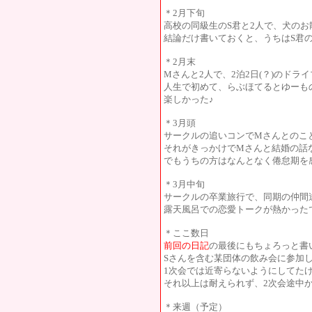
＊2月下旬
高校の同級生のS君と2人で、犬のお
結論だけ書いておくと、うちはS君
＊2月末
Mさんと2人で、2泊2日(？)のドラ
人生で初めて、らぶほてるとゆーも
楽しかった♪
＊3月頭
サークルの追いコンでMさんとのこと
それがきっかけでMさんと結婚の話
でもうちの方はなんとなく倦怠期を
＊3月中旬
サークルの卒業旅行で、同期の仲間
露天風呂での恋愛トークが熱かった
＊ここ数日
前回の日記
の最後にもちょろっと書
Sさんを含む某団体の飲み会に参加
1次会では近寄らないようにしてた
それ以上は耐えられず、2次会途中
＊来週（予定）