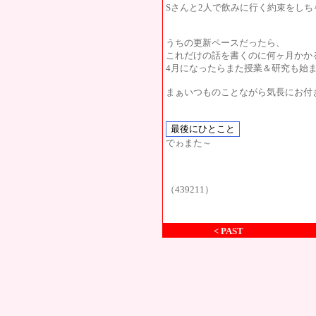
Sさんと2人で飲みに行く約束をしち
うちの更新ペースだったら、
これだけの話を書くのに何ヶ月かか
4月になったらまた授業＆研究も始まっち
まぁいつものことながら気長にお付
でゎまた～
（439211）
< PAST