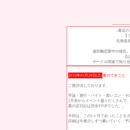
↓最近
【
北海道
遠距離恋愛中の彼氏。
【山
サークル関連で知り合
2010年03月20日(土)
春のできごと
ご無沙汰しております。
卒論・旅行・バイト・追いコン・そ
2月末からイベント盛りだくさんで
案の定日記は完全STOPでした。。
今回は、この1ヶ月であったことを
詳細は今後少しずつ書いていく…予