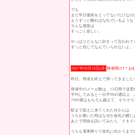
でも
まだ半日連絡をとってないだけなの
もうずっと離ればなれでいるような
そんな感覚は
すっごく寂しい。
やっぱりどんなに好きって言われて
ずっと信じてなんていられないよ。
2007年09月10日(月)
帰省明け1＊お
昨日、帰省を終えて帰ってきました
帰省中のメール数は、13日間で送受信
平均してみると一日平均45通以上…
7000通はもちろん越えて、そろそろ
駅まで迎えに来てくれたMさんは、
うちが着いた時はなぜか改札の横に
あとで理由を訊いてみたら「ドキド
うちも電車降りて改札に向かうまで