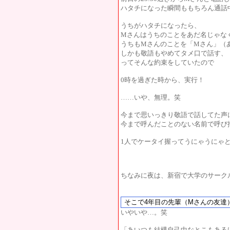
ハタチになった瞬間ももちろん通話
うちがハタチになったら、
Mさんはうちのことをあだ名じゃな
うちもMさんのことを「Mさん」（
しかも敬語もやめてタメ口で話す、
ってそんな約束をしていたので
0時を過ぎた時から、実行！
……いや、無理。笑
今まで思いっきり敬語で話してた声
今まで呼んだことのない名前で呼び
1人でケータイ握ってうにゃうにゃ
ちなみに夜は、新宿で大学のサーク
いやいや…。笑
「あいつも結構自己中なとこもある