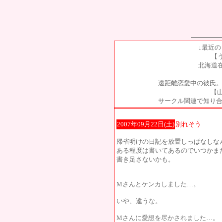
↓最近
【
北海道
遠距離恋愛中の彼氏。
【山
サークル関連で知り合
2007年09月22日(土)
別れそう
帰省明けの日記を放置しっぱなしな
ある程度は書いてあるのでいつかま
書き足さないかも。
Mさんとケンカしました…。
いや、違うな。
Mさんに愛想を尽かされました…。