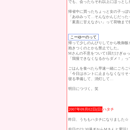
でも、会ったらそれ以上にほっとし
帰省中に買ったちょっと女の子っぽ
「あゆみって…そんなかんじだった
「素直に甘えなさい」って荷物まで
帰って少しのんびりしてから晩御飯
抱きつくのとかも禁止でした。
Mさんの不意をついて1回だけぎゅ
「我慢できなくなるからダメ！」っ
ごはんを食べたら早速一緒にごろご
「今日はホントに止まらなくなりそ
寝る準備して、消灯して…
明日につづく。笑
2007年09月02日(日)
ハタチ
昨日、うちもハタチになりました☆
前日の23:30過ぎからMさんと電話