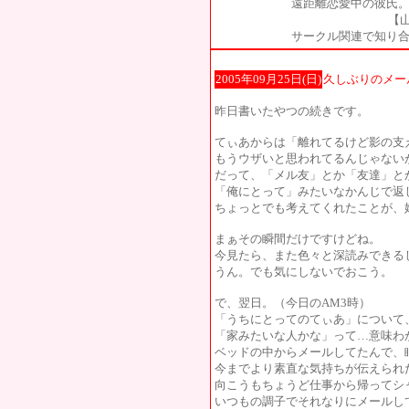
遠距離恋愛中の彼氏。
【山
サークル関連で知り合
2005年09月25日(日)
久しぶりのメー
昨日書いたやつの続きです。
てぃあからは「離れてるけど影の支
もうウザいと思われてるんじゃない
だって、「メル友」とか「友達」と
「俺にとって」みたいなかんじで返
ちょっとでも考えてくれたことが、
まぁその瞬間だけですけどね。
今見たら、また色々と深読みできる
うん。でも気にしないでおこう。
で、翌日。（今日のAM3時）
「うちにとってのてぃあ」について
「家みたいな人かな」って…意味わ
ベッドの中からメールしてたんで、
今までより素直な気持ちが伝えられ
向こうもちょうど仕事から帰ってシ
いつもの調子でそれなりにメールし