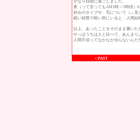
かなり自由に過ごしました。
夜（って言ってもAM3時～5時頃）
好みのタイプや、毛について（←笑
眠い状態で暗い所にいると、人間結
以上、あったことをそのまま書いた
やっぱうちは人と比べて、あんまり
人間不信ってなかなか治らないんだ
< PAST