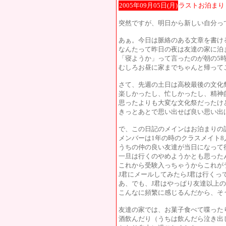
2005年09月05日(月)
ラストお泊まり
突然ですが、明日から新しい自分っ
あぁ。今日は脈絡のある文章を書け
なんたって昨日の夜は友達の家に泊
「寝ようか」って言ったのが朝の5
むしろお昼に家までちゃんと帰って
さて、先週の土日は高校最後の文化
楽しかったし、忙しかったし、精神
思ったよりも大変な文化祭だったけ
きっとあとで思い出せば良い思い出
で、この日記のメインはお泊まりの
メンバーは1年の時のクラスメイト8
うちの仲の良い友達が当日になって
一旦は行くのやめようかとも思った
これから受験入っちゃうからこれが
J君にメールしてみたらJ君は行くっ
あ、でも、J君はやっぱり友達以上
こんなに頻繁に感じるんだから、そ
友達の家では、お菓子食べて喋った
酒飲んだり（うちは飲んだら泣き出