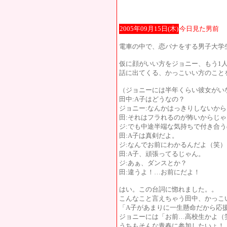
2005年09月15日(木)
今日見た男前
電車の中で、恋バナをする男子大学生
仮に顔がいい方をジョニー、もう1
話に出てくる、かっこいい方のこと
（ジョニーには半年くらい彼女がい
田中:A子はどうなの？
ジョニー:なんかはっきりしないか
田:それはフラれるのが怖いからじゃ
ジ:でも中途半端な気持ちで付き合
田:A子は真剣だよ。
ジ:なんでお前にわかるんだよ（笑）
田:A子、頑張ってるじゃん。
ジ:あぁ、ダンスとか？
田:違うよ！…お前にだよ！
はい。この台詞に惚れました。。
こんなこと言えちゃう田中、かっこ
「A子があまりに一生懸命だから応
ジョニーには「お前…高校生かよ（
うちもそんな青春に参加したいょ！