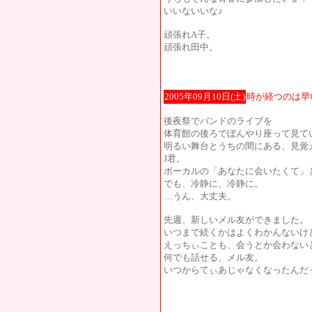
いいないいな♪
頑張れA子。
頑張れ田中。
2005年09月10日(土)
時が経つのは早
後夜祭でバンドのライブを
体育館の後ろでぼんやり座って見て
明るい舞台とうちの間にある、見覚
J君。
ボーカルの「あなたに会いたくて」
でも、冷静に、冷静に。
…うん、大丈夫。
先週、新しいメル友ができました。
いつまで続くかはよくわかんないけ
えっちぃことも、会うとか会わない
何でも話せる、メル友。
いつからてぃあじゃなくなったんだ