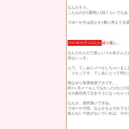
なんだろう。
こんなのが2週間に1回くらいでも
てゆーか今は恋とか1番に考えてる
2005年09月24日(土)
繰り返し…
なんだかんだで新しいメル友さんと
切ないっす。
んで、てぃあにメールしちゃいまし
「うちって今、てぃあにとって何だ
我ながら毎度毎度アホです。。
約1ヶ月メールしてなかったのに15
その返信見て泣きそうになっちゃっ
なんか…成長無いですね。
てゆーか今回、なんかもぉそれでも
焦らないで急がないでいれば、今の