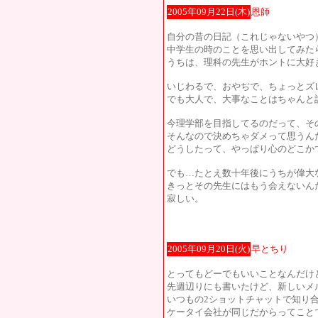
2005年09月22日(木)
恩師
自分の昔の日記（これじゃないやつ
中学生の時のことを思い出してみた
うちは、理科の先生がホントに大好
いじわるで、おやぢで、ちょっとズ
でも大人で、大事なことはちゃんと
今理学部を目指してるのだって、そ
そんなので決めちゃダメって思うん
どうしたって、やっぱり心のどこか
でも…たとえ数十年後にうちが偉大
きっとその先生にはもう会えないん
寂しい。
2005年09月20日(火)
早とちり
とってもどーでもいいことなんだけ
先週辺りにも書いたけど、新しいメ
いつもの2ショットチャットで知り
ケータイ会社が同じだからってこと