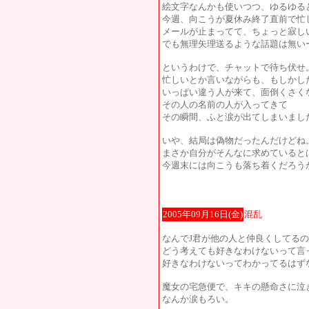
絵文字なんかも使いつつ、ゆるゆる
今週、向こうが夏休み終了直前で忙
メールが止まってて、ちょっと寂し
でも無理矢理送るような話題は無い
というわけで、チャットで待ち伏せ
忙しいとか言いながらも、もしかし
いっぱい違う人が来て、面倒くさく
その人の名前の人が入ってきて
その瞬間、ふと涙が出てしまいまし
いや、結局は偽物だったんだけどね
まさか自分がそんなに求めていると
今週末には向こうも落ち着くだろう
2005年09月16日(金)
混乱
なんでJ君が他の人と仲良くしてる
どう考えても好きなわけないって言
好きなわけないってわかってるはず
魔女の宅急便で、キキの懸命さに泣
なんか涙もろい。