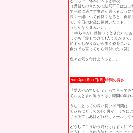
ところで、休みに入ると学校
（講習だの何だので結局平日はほぼ
で一緒に過ごす友達が選べるように
長く一緒にいて仲良くなると、自然
で、今日のお昼に気付いたコト。
うちかなりＳみたい。。
「○○ちゃんに首輪つけときたいな
しかも「鈴もつけて1人で歩かせて
恥ずかしがりながら歩く姿を見たい
自分でも言ってから気付いた（笑）
色々と気を付けようっと。。
2005年07月11日(月)
時間の長さ
『愛人やめていい？』って言ってみ
てぃあとすれ違うのは、時間の流れ
うちにとっての長い長い10日間は、
てぃあにとっての1ヶ月が、うちにと
じゃあてぃあはどれだけメールしな
どうしてこうゆう時だけはすぐにメ
どうしてこうゆう時だけしかすぐに