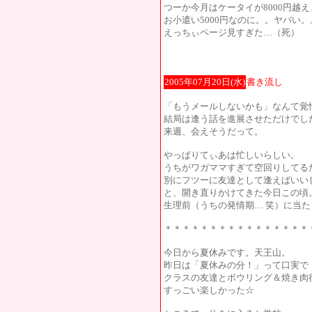
つーか今月はケータイが8000円越
お小遣い5000円なのに。。ヤバい。
えっちぃページ見すぎた…（死）
2005年07月20日(水)
書き流し
「もうメールしないかも」なんて覚
結局は逢う話を進展させただけでし
来週、会えそうだって。
やっぱりてぃあは忙しいらしい。
うちがワガママすぎて空回りしてる
別にフツーに友達として逢えばいい
と、開き直りかけてきた今日この頃
生理前（うちの発情期… 笑）に当
＊＊＊＊＊＊＊＊＊＊＊＊＊＊＊＊
今日から夏休みです。天王山。
昨日は「夏休みの分！」って口実で
クラスの友達とボウリング＆焼き肉
すっごい楽しかった☆