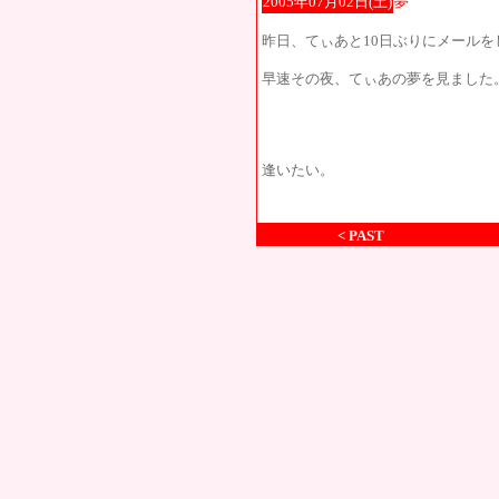
2005年07月02日(土)
夢
昨日、てぃあと10日ぶりにメールを
早速その夜、てぃあの夢を見ました
逢いたい。
< PAST