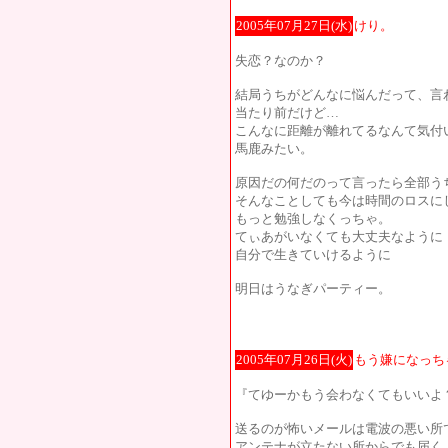
2005年07月27日(水)
けり。
失恋？なのか？
結局うちがどんなに悩んだって、言
当たり前だけど…
こんなに距離が離れてるなんて気付
馬鹿みたい。
原因だの何だのって言ったら全部う
そんなことしても今は時間のロスに
もっと勉強しなくっちゃ。
てぃあがいなくても大丈夫なように
自分で生きていけるように
明日はうなぎパーティー。
2005年07月26日(火)
もう嫌になっち
『てゆーかもう会わなくてもいいよ
送るのが怖いメールは電波の悪い所
アンテナが立たない所からでも届く