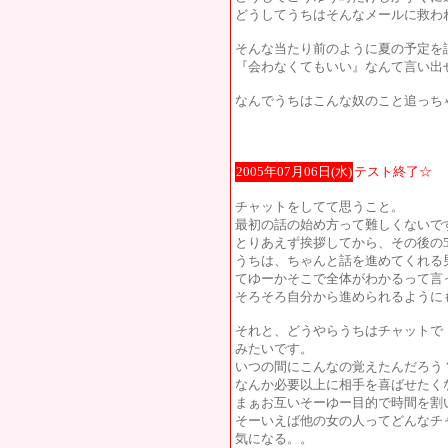
どうしてうちはそんなメールに救わ
そんな当たり前のように夏の予定を
『会わなくてもいい』なんて言い出
なんでうちはこんな奴のこと追っち
2005年07月06日(水)
テスト終了☆
チャットをしてて思うこと。
最初の話の始め方って難しくないで
とりあえず挨拶してから、その後の
うちは、ちゃんと話を進めてくれる
てゆーかそこで全体がわかるって言
そろそろ自分から進められるように
それと、どうやらうちはチャットで
みたいです。
いつの間にこんなの覚えたんだろう
なんか必要以上に相手を喜ばせたく
まぁお互いそーゆー目的で時間を割
そーいえば他の女の人ってどんなチ
気になる。。