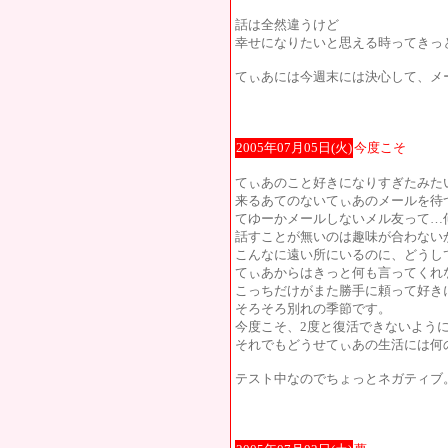
話は全然違うけど
幸せになりたいと思える時ってきっ
てぃあには今週末には決心して、メ
2005年07月05日(火)
今度こそ
てぃあのこと好きになりすぎたみた
来るあてのないてぃあのメールを待
てゆーかメールしないメル友って…
話すことが無いのは趣味が合わない
こんなに遠い所にいるのに、どうし
てぃあからはきっと何も言ってくれ
こっちだけがまた勝手に頼って好き
そろそろ別れの季節です。
今度こそ、2度と復活できないよう
それでもどうせてぃあの生活には何
テスト中なのでちょっとネガティブ