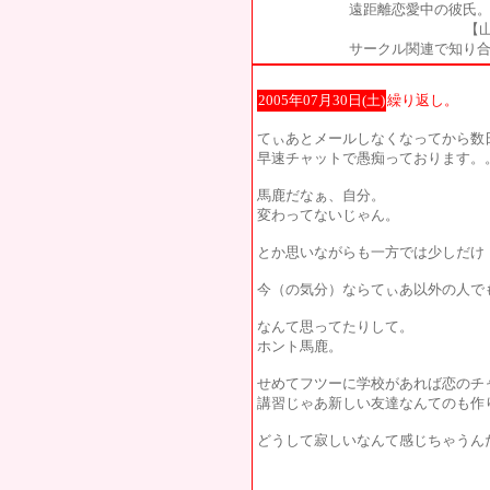
遠距離恋愛中の彼氏。
【山
サークル関連で知り合
2005年07月30日(土)
繰り返し。
てぃあとメールしなくなってから数
早速チャットで愚痴っております。
馬鹿だなぁ、自分。
変わってないじゃん。
とか思いながらも一方では少しだけ
今（の気分）ならてぃあ以外の人で
なんて思ってたりして。
ホント馬鹿。
せめてフツーに学校があれば恋のチ
講習じゃあ新しい友達なんてのも作
どうして寂しいなんて感じちゃうん