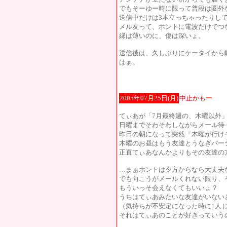
でもそーゆー時に限って普段は圏外
送信中だけは3本立っちゃったりして…(
メル友って、ホントに電波だけでつ
縁は薄いのに、傷は深いょ。
送信後は、久しぶりにケータイから
はぁ。
2005年07月25日(月)
中止かもー
てぃあが「7月最終週の、木曜以外
日曜までそわそわしながらメール待
昨日の朝になって突然「木曜が行け
木曜のお昼はもう友達とうなぎパー
正直てぃあなんかよりもその友達の
…まぁホントは夕方からなら大丈夫
でも向こうがメールくれない限り、
もういっそ会えなくてもいいょ？
うちはてぃあみたいな友達がいない
（気持ちが不安定になった時に1人
それはてぃあのことが好きっていう