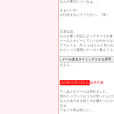
なんか書きにくいなぁ。。
まぁいいや。
ぜひ読まないでください。（笑）
正直な話。
なんか書く日記によってキャラが違
メールとかどーしていいかわからな
アドレスも、PCじゃほとんど見られ
かといって唐突にケータイ教えてう
えよう。。
2003年10月25日(土)
欲求不満
てぃあとのメールは切れました。
切れたっていうかうちが切ったんだ
なんかあのまま続くのが嫌だったか
はぁ。
でもメル友は欲しい。。