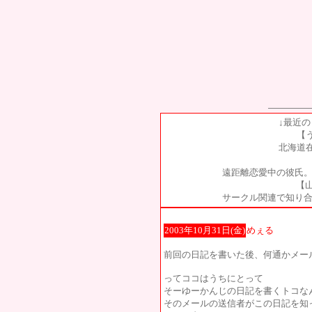
↓最近
【
北海道
遠距離恋愛中の彼氏。
【山
サークル関連で知り合
2003年10月31日(金)
めぇる
前回の日記を書いた後、何通かメー
ってココはうちにとって
そーゆーかんじの日記を書くトコな
そのメールの送信者がこの日記を知