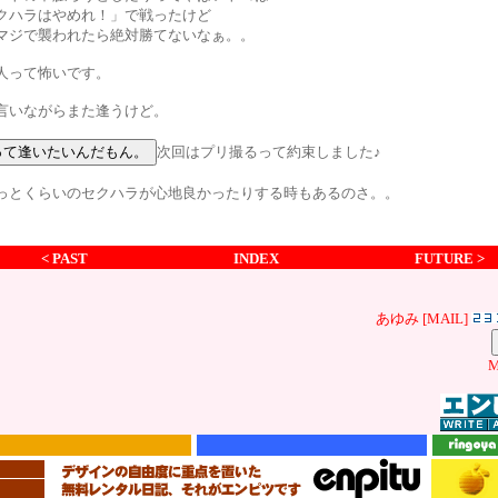
クハラはやめれ！」で戦ったけど
マジで襲われたら絶対勝てないなぁ。。
人って怖いです。
言いながらまた逢うけど。
次回はプリ撮るって約束しました♪
っとくらいのセクハラが心地良かったりする時もあるのさ。。
< PAST
INDEX
FUTURE >
あゆみ [
MAIL
]