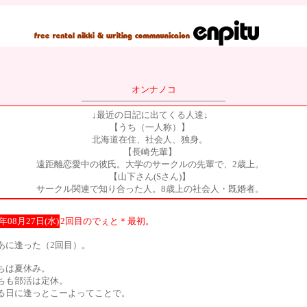
オンナノコ
↓最近の日記に出てくる人達↓
【うち（一人称）】
北海道在住、社会人、独身。
【長崎先輩】
遠距離恋愛中の彼氏。大学のサークルの先輩で、2歳上。
【山下さん(Sさん)】
サークル関連で知り合った人。8歳上の社会人・既婚者。
3年08月27日(水)
2回目のでぇと＊最初。
あに逢った（2回目）。
ちは夏休み。
ちも部活は定休。
る日に逢っとこーよってことで。