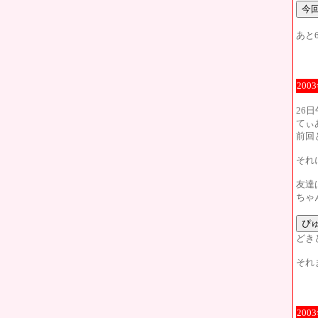
あと
200
26
てぃ
前回
それ
友達
ちゃ
どき
それ
200