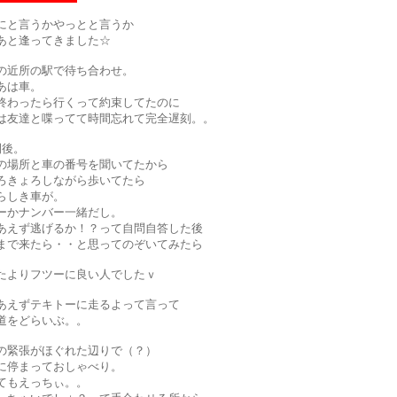
にと言うかやっとと言うか
あと逢ってきました☆
の近所の駅で待ち合わせ。
あは車。
終わったら行くって約束してたのに
は友達と喋ってて時間忘れて完全遅刻。。
間後。
の場所と車の番号を聞いてたから
ろきょろしながら歩いてたら
らしき車が。
ーかナンバー一緒だし。
あえず逃げるか！？って自問自答した後
まで来たら・・と思ってのぞいてみたら
たよりフツーに良い人でしたｖ
あえずテキトーに走るよって言って
道をどらいぶ。。
の緊張がほぐれた辺りで（？）
に停まっておしゃべり。
てもえっちぃ。。