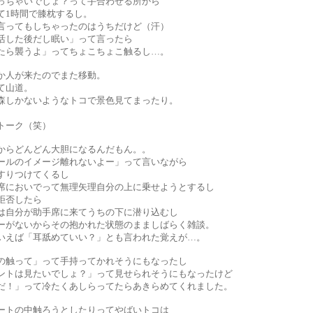
っちゃいでしょ？って手合わせる所から
て1時間で膝枕するし。
言ってもしちゃったのはうちだけど（汗）
活した後だし眠い」って言ったら
たら襲うよ」ってちょこちょこ触るし…。
か人が来たのでまた移動。
て山道。
森しかないようなトコで景色見てまったり。
。
トーク（笑）
からどんどん大胆になるんだもん。。
ールのイメージ離れないよー」って言いながら
すりつけてくるし
席においでって無理矢理自分の上に乗せようとするし
拒否したら
は自分が助手席に来てうちの下に潜り込むし
ーがないからその抱かれた状態のまましばらく雑談。
いえば「耳舐めていい？」とも言われた覚えが…。
の触って」って手持ってかれそうにもなったし
ントは見たいでしょ？」って見せられそうにもなったけど
だ！」って冷たくあしらってたらあきらめてくれました。
ートの中触ろうとしたりってやばいトコは