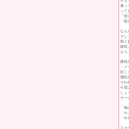
手ち
逢っ
って
「部
「寝
なん
そし
畑と
膝枕
えろ
膝枕
「メ
顔こ
運転
それ
今度
しょ
そー
「俺
「ホ
「や
スカ