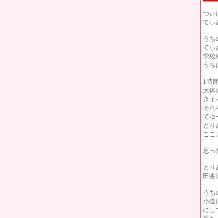
つい
てぃ
うち
てぃ
学校
うち
1時
大体
きょ
それ
てゆ
とり
ここ
思っ
とり
田舎
うち
小道
にし