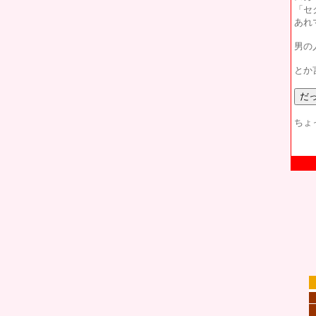
「セ
あれ
男の
とか
ちょ