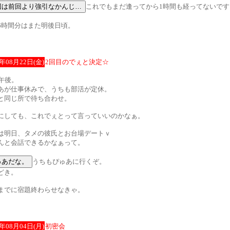
これでもまだ逢ってから1時間も経ってないです
6時間分はまた明後日頃。
3年08月22日(金)
2回目のでぇと決定☆
日午後。
あが仕事休みで、うちも部活が定休。
と同じ所で待ち合わせ。
にしても、これでぇとって言っていいのかなぁ。
は明日、タメの彼氏とお台場デートｖ
んと会話できるかなぁって。
うちもぴゅあに行くぞ。
どき。
までに宿題終わらせなきゃ。
3年08月04日(月)
初密会