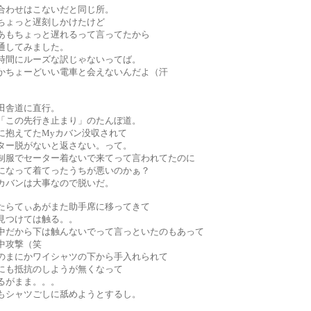
合わせはこないだと同じ所。
ちょっと遅刻しかけたけど
あもちょっと遅れるって言ってたから
通してみました。
時間にルーズな訳じゃないってば。
かちょーどいい電車と会えないんだよ（汗
田舎道に直行。
「この先行き止まり」のたんぼ道。
に抱えてたMyカバン没収されて
ター脱がないと返さない。って。
制服でセーター着ないで来てって言われてたのに
になって着てったうちが悪いのかぁ？
カバンは大事なので脱いだ。
たらてぃあがまた助手席に移ってきて
見つけては触る。。
中だから下は触んないでって言っといたのもあって
中攻撃（笑
のまにかワイシャツの下から手入れられて
にも抵抗のしようが無くなって
るがまま。。。
もシャツごしに舐めようとするし。