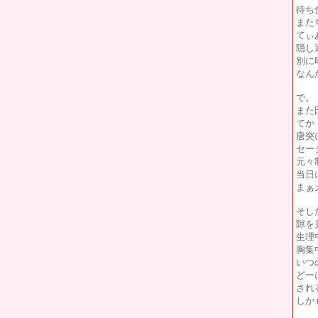
待ち
また
てぃ
隠し
別に
なん
で。
また
てか
唐突
セー
元々
当日
まぁ
そし
隙を
生理
胸集
いつ
どー
され
しか