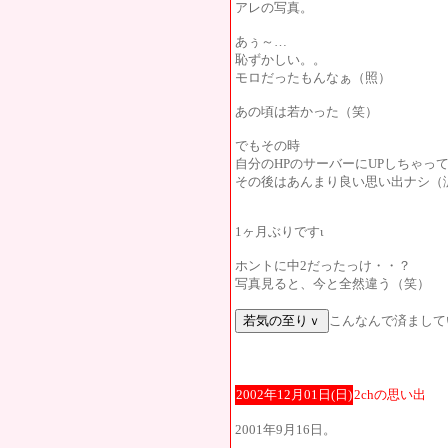
アレの写真。
あぅ～…
恥ずかしい。。
モロだったもんなぁ（照）
あの頃は若かった（笑）
でもその時
自分のHPのサーバーにUPしちゃっ
その後はあんまり良い思い出ナシ（
1ヶ月ぶりですι
ホントに中2だったっけ・・？
写真見ると、今と全然違う（笑）
こんなんで済まして
2002年12月01日(日)
2chの思い出
2001年9月16日。