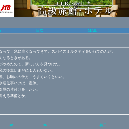
新
目次
MAIL
になって、急に寒くなってきて、スパイスミルクティをいれてのんだ。
くなるときがある。
がやめたので、新しい方を見つけた。
私の後輩いまだに１人もいない。
導、お願いの仕方、うまくいくといい。
水曜仕事いけば、産休。
部屋の片付けをしたい。
迎える準備とか。
。
≪
≫
初日