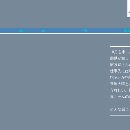
≪
≫
初日
最
10月も末
胎動が激し
家政婦さん
仕事先には
指示とか指
来週火曜と
うれしい。
赤ちゃんの
そんな感じ