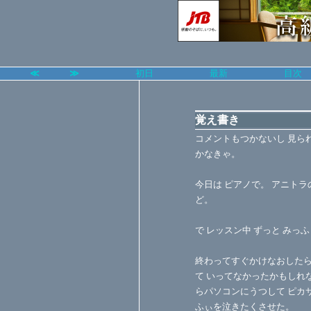
≪
≫
初日
最新
目次
覚え書き
コメントもつかないし 見ら
かなきゃ。
今日は ピアノで。 アニト
ど。
で レッスン中 ずっと みっ
終わってすぐかけなおしたら 
て いってなかったかもしれ
らパソコンにうつして ピカサ
ふぃを泣きたくさせた。