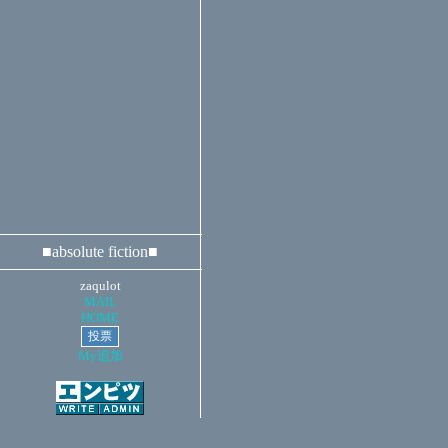
■absolute fiction■
zaqulot
MAIL
HOME
My追加