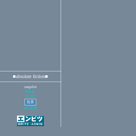
■absolute fiction■
zaqulot
MAIL
HOME
My追加