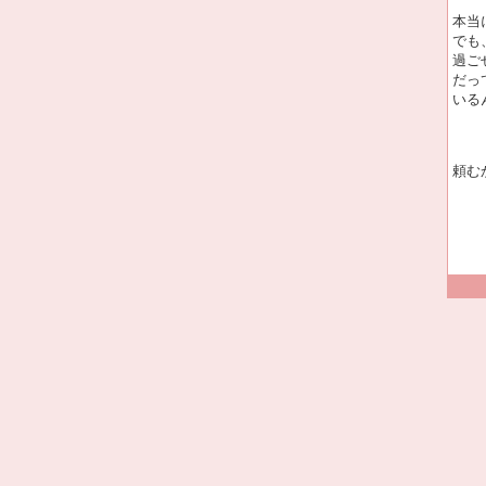
本当
でも
過ご
だっ
いる
頼む