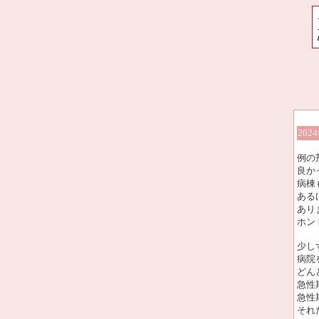
202
例の
良か
病棟
ある
あり
ホン
少し
病院
どん
急性
急性
それ