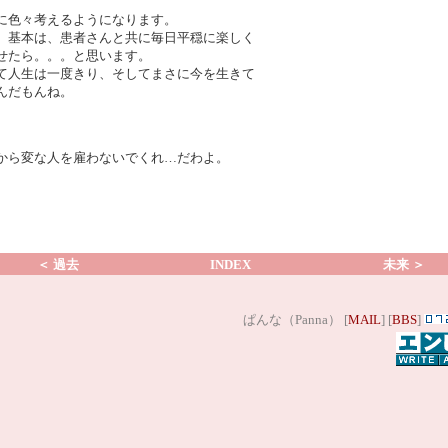
に色々考えるようになります。
、基本は、患者さんと共に毎日平穏に楽しく
せたら。。。と思います。
て人生は一度きり、そしてまさに今を生きて
んだもんね。
から変な人を雇わないでくれ…だわよ。
＜ 過去
INDEX
未来 ＞
ぱんな（Panna） [
MAIL
] [
BBS
]