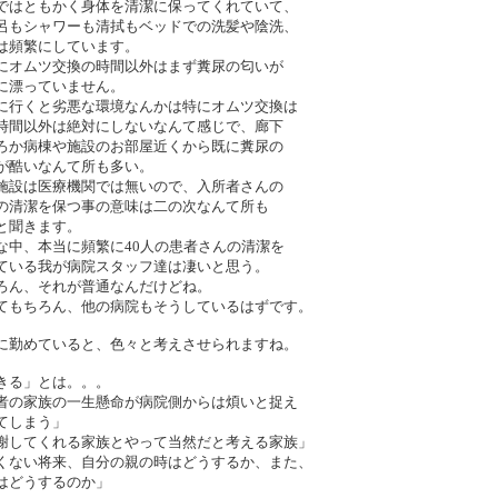
ではともかく身体を清潔に保ってくれていて、
呂もシャワーも清拭もベッドでの洗髪や陰洗、
は頻繁にしています。
にオムツ交換の時間以外はまず糞尿の匂いが
に漂っていません。
に行くと劣悪な環境なんかは特にオムツ交換は
時間以外は絶対にしないなんて感じで、廊下
ろか病棟や施設のお部屋近くから既に糞尿の
が酷いなんて所も多い。
施設は医療機関では無いので、入所者さんの
の清潔を保つ事の意味は二の次なんて所も
と聞きます。
な中、本当に頻繁に40人の患者さんの清潔を
ている我が病院スタッフ達は凄いと思う。
ろん、それが普通なんだけどね。
てもちろん、他の病院もそうしているはずです。
に勤めていると、色々と考えさせられますね。
きる」とは。。。
者の家族の一生懸命が病院側からは煩いと捉え
てしまう」
謝してくれる家族とやって当然だと考える家族」
くない将来、自分の親の時はどうするか、また、
はどうするのか」