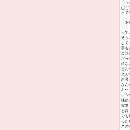
「う
◯◯
って
「あ
って
そう
して
事も
会話
だっ
娘さ
どん
どん
患者
なん
キツ
そう
補助
実際
と言
でも
した
この