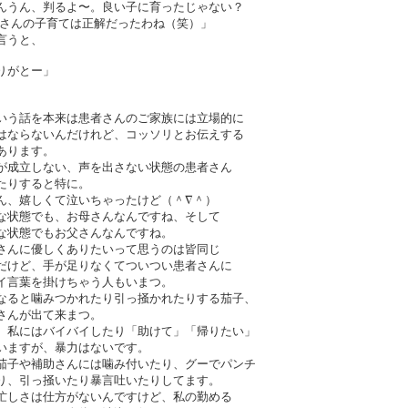
んうん、判るよ〜。良い子に育ったじゃない？
さんの子育ては正解だったわね（笑）」
言うと、
りがとー」
。
いう話を本来は患者さんのご家族には立場的に
はならないんだけれど、コッソリとお伝えする
あります。
が成立しない、声を出さない状態の患者さん
たりすると特に。
ん、嬉しくて泣いちゃったけど（＾∇＾）
な状態でも、お母さんなんですね、そして
な状態でもお父さんなんですね。
さんに優しくありたいって思うのは皆同じ
だけど、手が足りなくてついつい患者さんに
イ言葉を掛けちゃう人もいまつ。
なると噛みつかれたり引っ掻かれたりする茄子、
さんが出て来まつ。
、私にはバイバイしたり「助けて」「帰りたい」
いますが、暴力はないです。
茄子や補助さんには噛み付いたり、グーでパンチ
り、引っ掻いたり暴言吐いたりしてます。
忙しさは仕方がないんですけど、私の勤める