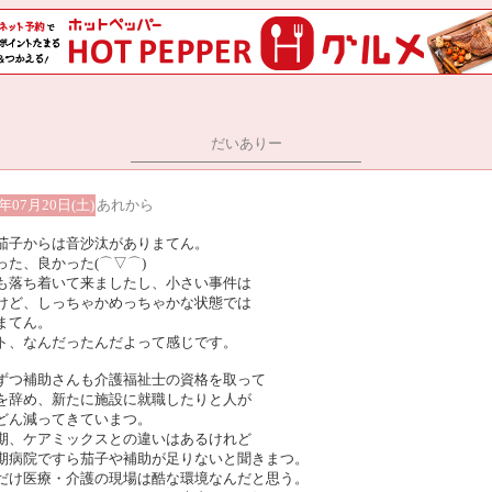
だいありー
4年07月20日(土)
あれから
茄子からは音沙汰がありまてん。
った、良かった(⌒▽⌒)
も落ち着いて来ましたし、小さい事件は
けど、しっちゃかめっちゃかな状態では
まてん。
ト、なんだったんだよって感じです。
ずつ補助さんも介護福祉士の資格を取って
を辞め、新たに施設に就職したりと人が
どん減ってきていまつ。
期、ケアミックスとの違いはあるけれど
期病院ですら茄子や補助が足りないと聞きまつ。
だけ医療・介護の現場は酷な環境なんだと思う。