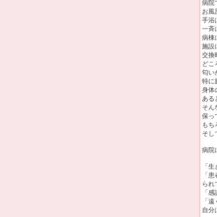
病院
お風
手浴
一斉
病棟
施設
交換
どこ
匂い
特に
身体
ある
そん
保っ
もち
そし
病院
「生
「患
られ
「感
「遠
自分