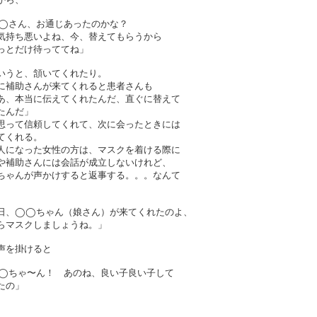
◯さん、お通じあったのかな？
気持ち悪いよね、今、替えてもらうから
っとだけ待っててね」
いうと、頷いてくれたり。
に補助さんが来てくれると患者さんも
あ、本当に伝えてくれたんだ、直ぐに替えて
たんだ」
思って信頼してくれて、次に会ったときには
てくれる。
人になった女性の方は、マスクを着ける際に
や補助さんには会話が成立しないけれど、
ちゃんが声かけすると返事する。。。なんて
。
日、◯◯ちゃん（娘さん）が来てくれたのよ、
らマスクしましょうね。」
声を掛けると
◯ちゃ〜ん！ あのね、良い子良い子して
たの」
。