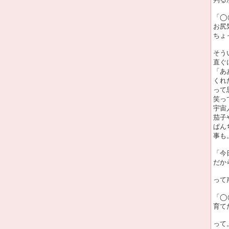
「◯
お尻
ちょ
そう
直ぐ
「あ
くれ
って
笑っ
宇宙
茄子
ぱん
事も
「今
だか
って
「◯
育て
って