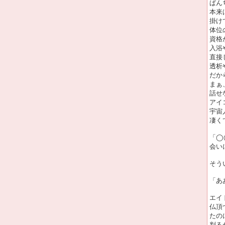
ぱん
本来
掛け
体位
資格
入浴
直接
透析
だか
まぁ
話せ
アイ
宇宙
凄く
「◯
会い
そう
「あ
エイ
仏頂
たの
判る