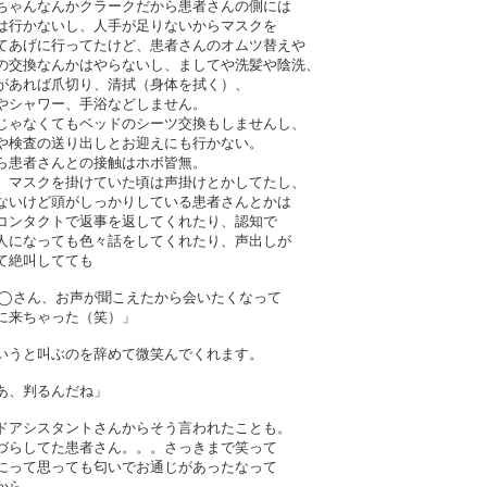
ちゃんなんかクラークだから患者さんの側には
は行かないし、人手が足りないからマスクを
てあげに行ってたけど、患者さんのオムツ替えや
の交換なんかはやらないし、ましてや洗髪や陰洗、
があれば爪切り、清拭（身体を拭く）、
やシャワー、手浴などしません。
じゃなくてもベッドのシーツ交換もしませんし、
や検査の送り出しとお迎えにも行かない。
ら患者さんとの接触はホボ皆無。
、マスクを掛けていた頃は声掛けとかしてたし、
ないけど頭がしっかりしている患者さんとかは
コンタクトで返事を返してくれたり、認知で
人になっても色々話をしてくれたり、声出しが
て絶叫してても
◯さん、お声が聞こえたから会いたくなって
に来ちゃった（笑）」
いうと叫ぶのを辞めて微笑んでくれます。
あ、判るんだね」
ドアシスタントさんからそう言われたことも。
づらしてた患者さん。。。さっきまで笑って
にって思っても匂いでお通じがあったなって
から、