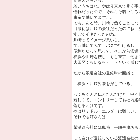
新宿区だったり。
若いうちはね、やはり東京で働く事
憧れだったので、それこそ若いころ
東京で働いてますた。
でも、ある時、川崎で働くことにな
（最初は川崎の会社だったのにね 
すごくイヤだったのね。
川崎ってイメージ悪いし。
でも働いてみて、バスで行けるし、
便利だなって思って、そこから派遣
横浜や川崎を捜し、もし東京に働き
大田区くらいなら・・・という感じ
だから派遣会社の登録時の面談で
「横浜・川崎界隈を探している」
ってちゃんと伝えたんだけど、中々
難しくて、エントリーしても社内選
落ちるわけです。
やはりミドル・エルダーは難しい。
それでも姉さんは
某派遣会社には庶務・一般事務ある
って自分が登録している派遣会社の