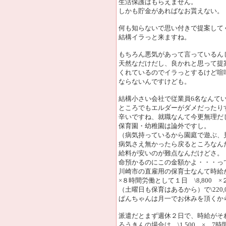
生活保護はもらえません。
しかも貯金があればなお貰えない。
何も知らないで思い付きで提案して
結構イラっと来ますね。
もちろん悪気があって言っているん
天然なだけだし、良かれと思って提
くれているのでイラっとするけど喧
ならないんですけども。
結構小さい会社で従業員6名なんて
ところでもエルダーがダメだったり
辛いですね、就職なんて今更無理だ
保育園・幼稚園は論外ですし。
（病気持っているから園庭で遊ぶ、
病気さえ無かったら戻るところなん
給料が安いのが難点なんだけどさ。
命預かるのにこの金額かよ・・・っ
川崎市の直雇用の保育士なんて時給が\
×８時間労働として１日 \8,800 ×
（土曜日も保育はあるから）で\220,
ぱんちゃんは月一でお休みを頂くから\2
派遣だとまず週休２日で、時給がそ
ろうきんの場合は \1,500 × 7時間で