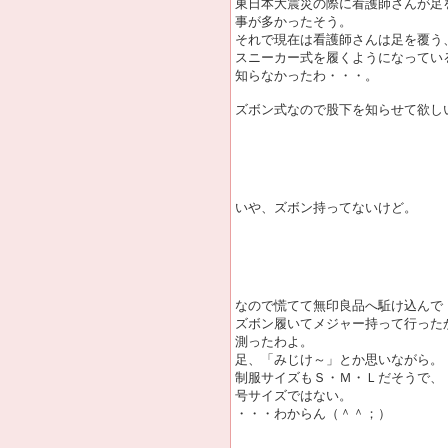
東日本大震災の際に看護師さんが足
事が多かったそう。
それで現在は看護師さんは足を覆う
スニーカー式を履くようになってい
知らなかったわ・・・。
ズボン式なので股下を知らせて欲し
いや、ズボン持ってないけど。
なので慌てて無印良品へ駈け込んで
ズボン履いてメジャー持って行った
測ったわよ。
足、「みじけ～」とか思いながら。
制服サイズもＳ・Ｍ・Ｌだそうで、
号サイズではない。
・・・わからん（＾＾；）