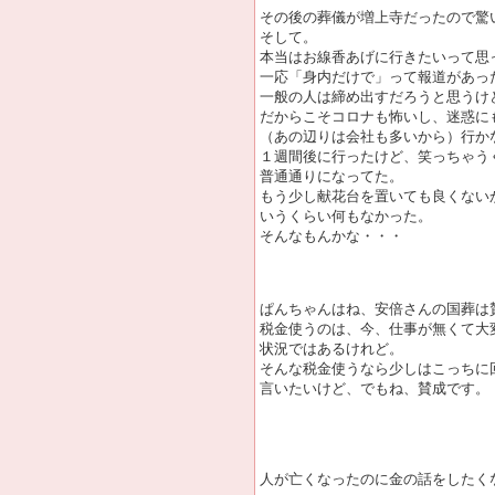
その後の葬儀が増上寺だったので驚
そして。
本当はお線香あげに行きたいって思
一応「身内だけで」って報道があっ
一般の人は締め出すだろうと思うけ
だからこそコロナも怖いし、迷惑に
（あの辺りは会社も多いから）行か
１週間後に行ったけど、笑っちゃう
普通通りになってた。
もう少し献花台を置いても良くない
いうくらい何もなかった。
そんなもんかな・・・
ぱんちゃんはね、安倍さんの国葬は
税金使うのは、今、仕事が無くて大
状況ではあるけれど。
そんな税金使うなら少しはこっちに
言いたいけど、でもね、賛成です。
人が亡くなったのに金の話をしたく