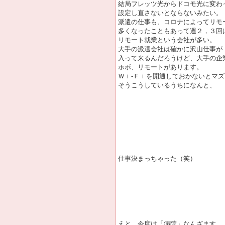
結局フレッツ光からドコモ光に変わ
設定し直さないとならないみたい。
派遣の仕事も、コロナによってリモ
多くなったこともあって週２，３回
リモート就業という会社が多い。
大手の派遣会社は確かに沢山仕事が
入って来るんだろうけど、大手の企
ホボ、リモートがあります。
Ｗｉ-Ｆｉを開通しておかないとマズ
そうこうしているうちになんと、
仕事決まっちゃった（笑）
えと、今度は「病院」なんざます。