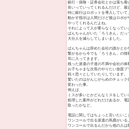
銀行・保険・証券会社とかは落ち着
良いっていってくれるんだけど、最
特に銀行はロボットを導入していて
動かす指示は人間だけど後はロボが
やってくれるんだよね。
それによって人が要らなくなってい
ぱんちゃんがいた「ろうきん」だっ
大分人を減らしてしまいました。
ぱんちゃんは辞めた会社の誰かとか
繋がるから今でも「ろうきん」の情
耳に入ってきます。
残った派遣の子達の不満や会社の体
お子ちゃまな次長のやりたい放題プ
戦々恐々としていたりしています。
驚いたのはがんじがらめのチェック
変わった事。
例えば、
ミスが多いとかどんなミスをしてい
処理した案件がどれだけあるか、電
取ったかなど。
電話に関してはちょっと言いたいこ
ワンコールで出る派遣の馬鹿がいる
ワンコールで出るんだから他の人は