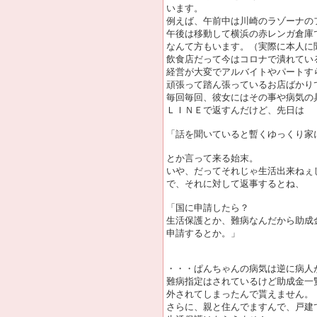
います。
例えば、午前中は川崎のラゾーナの
午後は移動して横浜の赤レンガ倉庫
なんて方もいます。（実際に本人に
飲食店だって今はコロナで潰れてい
経営が大変でアルバイトやパートす
頑張って踏ん張っているお店ばかり
毎回毎回、彼女にはその事や病気の
ＬＩＮＥで返すんだけど、先日は
「話を聞いていると暫くゆっくり家
とか言って来る始末。
いや、だってそれじゃ生活出来ねぇ
で、それに対して返事するとね、
「国に申請したら？
生活保護とか、難病なんだから助成
申請するとか。」
・・・ぱんちゃんの病気は逆に病人
難病指定はされているけど助成金一
外されてしまったんで貰えません。
さらに、親と住んでますんで、戸建