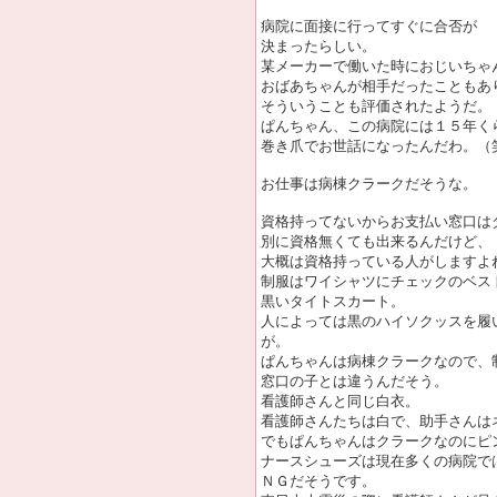
病院に面接に行ってすぐに合否が
決まったらしい。
某メーカーで働いた時におじいちゃ
おばあちゃんが相手だったこともあ
そういうことも評価されたようだ。
ぱんちゃん、この病院には１５年く
巻き爪でお世話になったんだわ。（
お仕事は病棟クラークだそうな。
資格持ってないからお支払い窓口は
別に資格無くても出来るんだけど、
大概は資格持っている人がしますよ
制服はワイシャツにチェックのベス
黒いタイトスカート。
人によっては黒のハイソクッスを履
が。
ぱんちゃんは病棟クラークなので、
窓口の子とは違うんだそう。
看護師さんと同じ白衣。
看護師さんたちは白で、助手さんは
でもぱんちゃんはクラークなのにピ
ナースシューズは現在多くの病院で
ＮＧだそうです。