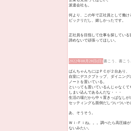
派遣会社も。
何より、この年で正社員として働け
ビックリだし、嬉しかったです。
正社員を目指して仕事を探している
諦めないで頑張ってほしい。
2022年08月28日(日)
書こう、書こう
ぱんちゃんちにはＰＣが２台あり、
自室にデスクプトップ、ダイニング
ノートを置いている。
といっても置いているんじゃなくて
しまい込んであるんだな・・・
生活の場だから中々置きっぱなしが
セッティングも面倒だしついついそ
あ、そうそう。
Ｗｉ-Ｆｉね。。。調べたら高圧線
ないみたい。