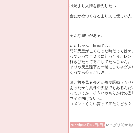
状況より人情を優先したい
金にがめつくなるより人に優しい人
そんな思いがある。
いいじゃん、国葬でも。
昭和天皇が亡くなった時だって皆テ
っていってＴＤＲに行ったり、レン
行きびたって過ごしてたんじゃん。
そりゃ天皇陛下と一緒にしちゃダメ
それでも公人だしさ、、、
ま、桜を見る会とか蕎麦騒動（もり
あったから奥様の失態でもあるんだ
っていうか、そういやもりかけの当
マイク向けないね。
コメントくらい貰って来たらどう？
2022年08月07日(日)
やっぱり間があ