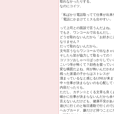
取れなかったりする。
なのにコイツ、
「私ばかり電話取ってて仕事が出来
「電話にかまけてミスも出やすい」
って上司との面談で言うんだよね。
でもさ、ワンコールで出るんだし、
どうせ取れないんだから「お好きに
なりません？
だって取れないんだから。
文句言うならワンコールで出なきゃ
そしたら皆が協力して取るっての！
コソコソおしゃべりばっかりしてい
こいつ等が怖くて？顔色を窺ってい
変な構図だよね、何が怖いんだかわ
残った派遣の子からはストレスが
溜まっているなと感じるLINEが来
中々仕事が決まらないのを心配して
内容だったりも。
ただし、カチン☆とくる文章も良く
確かに仕事が決まらないんだから余
言えないんだけども、健康不安があ
遊びに行くのと毎日通勤で行くので
ヘルプカード、嫌だけど持つことに