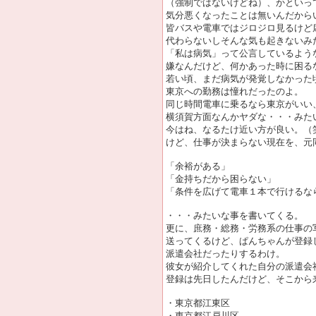
（強制ではないけどね）、かといっ
気分悪くなったことは無いんだから
皆バスや電車ではジロジロ見るけど
代わらないしそんな気も起きないみ
「私は病気」って公言しているよう
嫌なんだけど、何かあった時に困る
若い頃、まだ病気が発覚しなかった
東京への勤務は憧れだったのよ。
同じ時間電車に乗るなら東京がいい
横須賀方面なんかヤダな・・・みた
今はね、なるたけ近い方が良い。（
けど、仕事が決まらない現在を、元
「余裕がある」
「金持ちだから困らない」
「条件を広げて電車１本で行けるな
・・・みたいな事を書いてくる。
更に、庶務・総務・労務系の仕事の
送ってくるけど、ぱんちゃんが登録
派遣会社だったりするわけ。
彼女が紹介してくれた自分の派遣会
登録は先日したんだけど、そこから
・東京都江東区
・東京都江戸川区