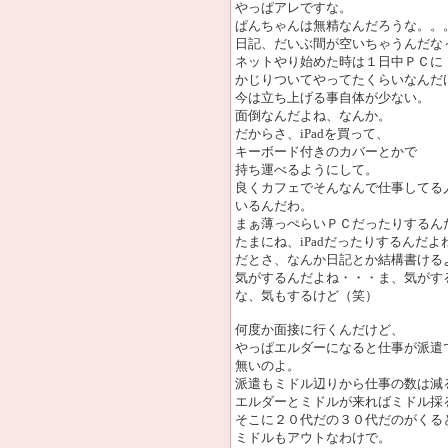
やっぱアレですな。
ぱんちゃんは無精なんだろうな。。
日記、だいぶ間が空いちゃうんだな
ネットやり始めた時は１日中ＰＣに
かじりついてやってたくらいなんだ
今は立ち上げる事自体が少ない。
面倒なんだよね、なんか。
だからさ、iPadを買って、
キーボード付きのカバーとかで
持ち運べるようにして。
良くカフェでそんなんで仕事してる
いるんだわ。
まぁ薄っぺらいＰＣだったりするん
たまにね、iPadだったりするんだよ
だとさ、なんか日記とか結構書ける
気がするんだよね・・・ま、気がす
な、気もするけど（笑）
何度か面接に行くんだけど、
やっぱエルダーになると仕事が派遣
無いのよ。
派遣もミドル辺りから仕事の数は減
エルダーとミドルが来ればミドル採
そこに２０代だの３０代だのがくる
ミドルもアウトなわけで。