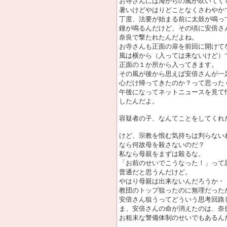
お寺さんには海からの風が吹いてく
暑いけどやはりどことなくさわやか
丁度、法要が始まる前に太鼓が鳴っ
鐘が鳴るんだけど、その頃に安倍さ
奈良で撃たれたんだよね。
お寺さんも正面の扉を前回に開けて
風は横から（入っては来ないけど）
正面の１か所から入ってきます。
その風が後から思えば安倍さんが一
心だけ帰ってきたのか？って思った
午後になってネットニュースを見て
したんだよ。
容疑者の子、なんてことをしてくれ
けど、宗教を恨む気持ちは判らない
なら何故母を殺さないのだ？
私なら母親をまずは殺るな。
「お前のせいでこうなった！」って
普通だと思うんだけど。
やはり母親は出来ないんだろうか・
教団のトップ狙ったのに無理だった
安倍さん狙うってどういう思考回路
ま、安倍さんの命が消えたのは、奈
お粗末な警備体制のせいでもあるん