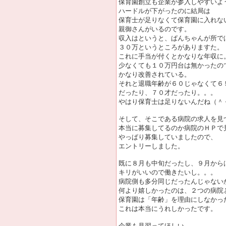
保育園創立も企業が参入しやすいよ
ハードルが下がったのに結局は
保育士が足りなくて保育園に入れな
親御さんがいるのです。
収入はというと、ぱんちゃんが所で
３０万というところがありますた。
これに手当が付くとかなりな年収に
少なくても１０万円台は無かったの
かなり改善されている。
それと退職年齢が６０じゃなくて６
だったり、７０才だったり。。。
やはり保育士は足りないんだね（＾
そして、そこである病院の求人を見
本当に募集してるのか病院のＨＰで
やっぱり募集していましたので、
エントリーしました。
既に８月も中旬だったし、９月から
キリがいいので働きたいし。。。
病院側も多分同じだったんじゃない
何より嬉しかったのは、２つの病院
保育園は「年齢」を理由にしなかっ
これは本当にうれしかったです。
企業も見習ってほしい。