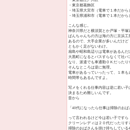
・東京都葛飾区
・埼玉県大宮市（電車で１本だから
・埼玉県浦和市（電車で１本だから
こんな感じ。
神奈川県だと横須賀とか戸塚・平塚
ぱんちゃんちの方は海の方に京浜工
あるので、大手企業が多いんだけど
ともかく足がないわけ。
扇島や昭和島辺りは電車があるんだ
大黒町になるとバスすらなくて社バ
なり、派遣でも車通勤ＯＫだったり
そんなところは逆に無理。
電車があるっていったって、１本も
時間帯もあるんですよ。
写メをくれる仕事内容は逆に若い子
決まるため難しいんです。
昔から
「40代になったら仕事は掃除のおば
って言われるけど今は若い子ですら
クリーンレディは２０代だったりす
掃除のおばさんを掛け持ちしている4