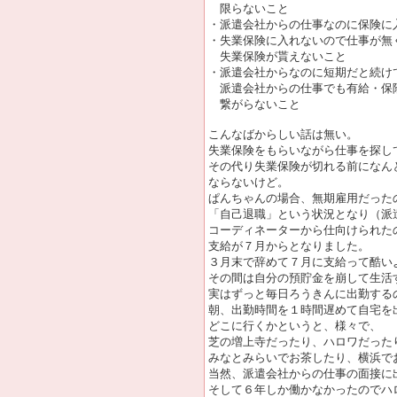
限らないこと
・派遣会社からの仕事なのに保険に
・失業保険に入れないので仕事が無
失業保険が貰えないこと
・派遣会社からなのに短期だと続け
派遣会社からの仕事でも有給・保
繋がらないこと
こんなばからしい話は無い。
失業保険をもらいながら仕事を探し
その代り失業保険が切れる前になん
ならないけど。
ぱんちゃんの場合、無期雇用だった
「自己退職」という状況となり（派
コーディネーターから仕向けられた
支給が７月からとなりました。
３月末で辞めて７月に支給って酷い
その間は自分の預貯金を崩して生活
実はずっと毎日ろうきんに出勤する
朝、出勤時間を１時間遅めて自宅を
どこに行くかというと、様々で、
芝の増上寺だったり、ハロワだった
みなとみらいでお茶したり、横浜で
当然、派遣会社からの仕事の面接に
そして６年しか働かなかったのでハ