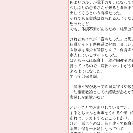
何よりカルテが電子カルテになって
久しぶりの患者さんが来ると倉庫ま
出してくるという有様だった。
それでも充実感は得られるんじゃな
思ったけど。
でも、体調不安があるため、結果は
けれどもそれが「盲点だった」と思
転職サイトも医療系に登録しました
医療系は厚労省管轄なんで、保育園
参入しているサイトだった。
ぱんちゃんは保育士、幼稚園教諭の
持っているので、速攻スカウトがう
来るようになった。
でも全部保育園。
「健康不安があって園庭見守りや散
「幼稚園教諭としての経験があるが
実習しか経験がない」
ということでお断りしていますた。
するとちゃんと返事をくれる企業（
あれば、シカトするところもあり。
けど、感じたのは、昔と違って保育
本当に保育士不足になっていて、