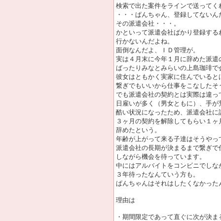
検索で出た案件をラインで送ってく
・・・ぱんちゃん、登録してないん
その派遣会社・・・。
かといって派遣会社ばかり登録する
行かないんだよね。
面倒なんだよ、ＩＤ管理が。
実は４月末に今年１月に辞めた派遣
ばったりみなとみらいの上島珈琲で
彼女はともかく実家に住んでいると
繋ぎでもいいから仕事をこなしたそ
でも派遣会社の契約とは実際は違っ
日雇いが多く（男女ともに）、手が
酷い状況になったため、派遣会社に
３ヶ月の契約を解除してもらい１ヶ
辞めたという。
年齢が上がって来る子達はそうやっ
派遣会社の長期が決まるまで繋ぎで
しながら機会を待っています。
中にはアルバイトをコンビニでしな
３年待ったなんていう方も。
ぱんちゃんはそれはしたくなかった
理由は
・期間限定であって直ぐに次が決ま