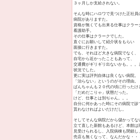
３ヶ月しか支給されない。
そんな時にハロワで見つけた正社員
病院がありますた。
資格が無くても出来る仕事はクラー
看護助手。
その仕事はクラークでした。
直ぐにお願いして紹介状をもらい
面接に行きますた。
でも、それほど大きな病院でなく、
自宅から近かったこともあって、
交通費がギリギリ出ないかも。。。
状況でした。
更に実は評判自体は良くない病院。
「治らない」というのがその理由。
ぱんちゃんも２０代の頃に行ったけ
「だめだこりゃ」状態だった。
けど、仕事とは別ぢゃん。。。
自分に何かあった時にその病院で診
貰わなければよいだけだし。
そしてそんな病院だから儲かってな
立て直した新館もあるけど、本館は
見受けられるし、入院病棟も閉鎖し
売店も無くなって、なんだかな・・