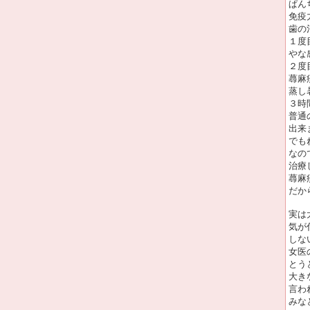
ぱん
免疫
歯の
１度
やな
２度
蕁麻
蒸し
３時
普通
出来
でも
なの
治療
蕁麻
だか
実は
気が
しな
女医
とう
大き
言わ
みな