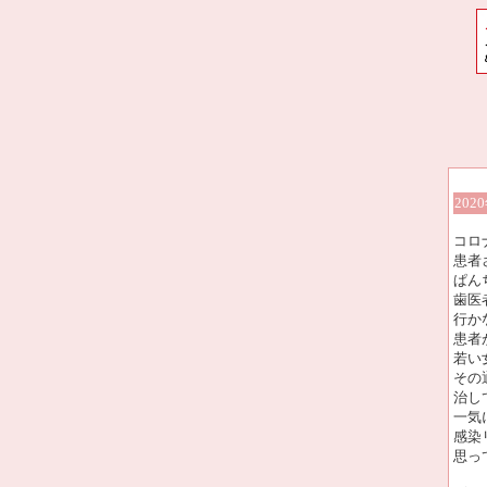
202
コロ
患者
ぱん
歯医
行か
患者
若い
その
治し
一気
感染
思っ