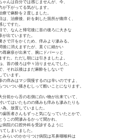
ちゃんは自分では感じませんが、今、
力が下がってる気がします。
治療で麻酔を２度しました。
目は、治療後、針を刺した箇所が痛痒く、
感じですた。
目で、なんと帰宅後に首の後ろに大きな
疹が出ていますた。
暑さで汗をかくため、痒みより滲みる。
間後に消えますたが、直ぐに細かい
の蕁麻疹が出来て、腕にドバーッと
ますた。ただし朝には引きましたよ。
ね、首の後ろは中々治りませんでした。
で、それ以後はまだ麻酔をしないで
しています。
疹の痒みはマジ我慢するのは辛いのですよ、
らついつい掻きむしって酷いことになります。
大分前から舌の右側に白い物が出来ていて、
付いてはいたものの痛みも痒みも滲みたりも
い為、放置していました。
の歯医者さんもずっと気になっていたとかで、
とうこの間滲みるかって聞かれ、
な病院の口腔外科を受診するように
れてしまいました。
とみらいのかかりつけ病院は耳鼻咽喉科は