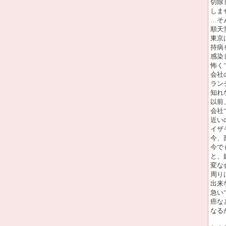
切除
しま
…そ
順天
東京
持病
感染
怖く
会社
ラン
知れ
以前
会社
近い
イザ
今、
今で
と、
変な
周り
出来
急い
癌な
なる