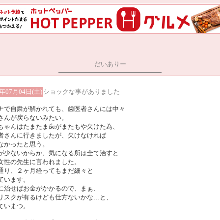
だいありー
0年07月04日(土)
ショックな事がありました
ナで自粛が解かれても、歯医者さんには中々
さんが戻らないみたい。
ちゃんはたまたま歯がまたもや欠けた為、
者さんに行きましたが、欠けなければ
なかったと思う。
が少ないからか、気になる所は全て治すと
女性の先生に言われました。
通り、２ヶ月経ってもまだ細々と
ています。
に治せばお金がかかるので、まぁ、
リスクが有るけども仕方ないかな…と、
ていまつ。