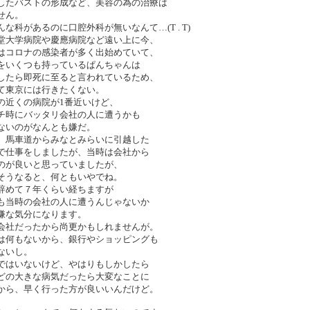
したバストの形成など、美容の為の治療は
せん。
んな科があるのに口腔外科が無いなんて…(T . T)
堂大学病院や慶應病院など遠い上に今、
はコロナの感染者が多く出始めていて、
をいくつも持っているぱんちゃんは
したら即死に至ると言われているため、
て東京には行きたくない。
の近くの病院が1番近いけど、
チ時にバッタリ会社の人に遭うかも
ないのがなんとも嫌だ。
、馬車道からみなとみらいに引越した
で仕事をしましたが、当時は会社から
のが良いと思っていましたが、
そうなると、何ともいやでね。
辞めて７年くらい経ちますが
も当時の会社の人に遭うんじゃないか
嫌な気分になります。
会社だったから尚更かもしれませんが。
は何もないから、銀行やショッピングも
ないし。
ではいないけど、やはりもしかしたら
どの大きな病気だったら大変なことに
から、早く行った方が良いいんだけど。