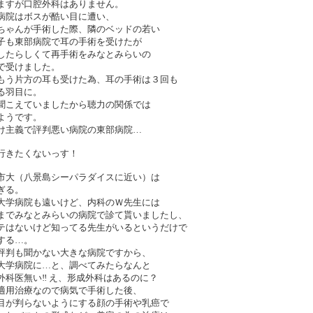
ますが口腔外科はありません。
病院はボスが酷い目に遭い、
ちゃんが手術した際、隣のベッドの若い
子も東部病院で耳の手術を受けたが
したらしくて再手術をみなとみらいの
で受けました。
もう片方の耳も受けた為、耳の手術は３回も
る羽目に。
聞こえていましたから聴力の関係では
ようです。
け主義で評判悪い病院の東部病院…
行きたくないっす！
市大（八景島シーパラダイスに近い）は
ぎる。
大学病院も遠いけど、内科のＷ先生には
までみなとみらいの病院で診て貰いましたし、
テはないけど知ってる先生がいるというだけで
する…。
評判も聞かない大きな病院ですから、
大学病院に…と、調べてみたらなんと
外科医無い‼ え、形成外科はあるのに？
適用治療なので病気で手術した後、
目が判らないようにする顔の手術や乳癌で