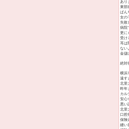
あり
東部
ぱん
女の
失敗
病院
更に
受け
耳は
ない
金儲
絶対
横浜
遠す
北里
昨年
カル
安心
悪い
北里
口腔
保険
縫い