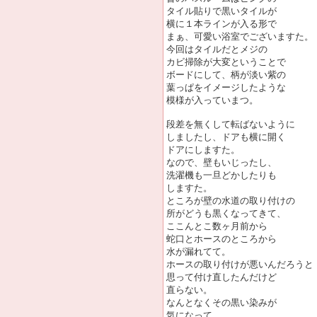
タイル貼りで黒いタイルが
横に１本ラインが入る形で
まぁ、可愛い浴室でございますた。
今回はタイルだとメジの
カビ掃除が大変ということで
ボードにして、柄が淡い紫の
葉っぱをイメージしたような
模様が入っていまつ。
段差を無くして転ばないように
しましたし、ドアも横に開く
ドアにしますた。
なので、壁もいじったし、
洗濯機も一旦どかしたりも
しますた。
ところが壁の水道の取り付けの
所がどうも黒くなってきて、
ここんとこ数ヶ月前から
蛇口とホースのところから
水が漏れてて。
ホースの取り付けが悪いんだろうと
思って付け直したんだけど
直らない。
なんとなくその黒い染みが
気になって。