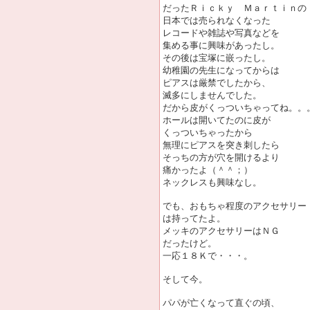
だったＲｉｃｋｙ Ｍａｒｔｉｎの
日本では売られなくなった
レコードや雑誌や写真などを
集める事に興味があったし。
その後は宝塚に嵌ったし。
幼稚園の先生になってからは
ピアスは厳禁でしたから、
滅多にしませんでした。
だから皮がくっついちゃってね。。
ホールは開いてたのに皮が
くっついちゃったから
無理にピアスを突き刺したら
そっちの方が穴を開けるより
痛かったよ（＾＾；）
ネックレスも興味なし。
でも、おもちゃ程度のアクセサリー
は持ってたよ。
メッキのアクセサリーはＮＧ
だったけど。
一応１８Ｋで・・・。
そして今。
パパが亡くなって直ぐの頃、