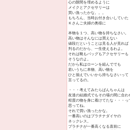
心の隙間を埋めるように
メイクとアクセサリーは
買い漁ったかな。。。
もちろん、当時お付き合いしていた
Ｋさんご夫婦の奥様に
本物を１つ、高い物を持ちなさい。
高い物はそんなには買えない
値段だということは見る人が見れば
判るのだから、一生使えるわよ。
それは靴もバッグもアクセサリーも
そうなのよ。
だから私はローンを組んででも
若いうちに本物、高い物を
ひと揃えでいいから持ちなさいって
言ってるの。
・・・考えてみたらぱんちゃんは
友達の結婚式でもその場の間に合わ
程度の物を身に着けてたな・・・っ
思ってね。
それで買い漁ったかな。
一番高いのはプラチナダイヤの
ネックレス。
プラチナが一番高くなる直前に