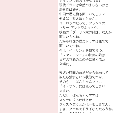
アマゾンで買おうかな（笑）
現代ドラマは全然つまらないけど
歴史物は好き。
中国の歴史物も面白いでしょ？
例えば「西太后」とかさ。
ヨーロッパだって、フランスの
マリー･アントワネットや、
映画の「ブーリン家の姉妹」なんか
面白いもんね。
だから韓国の歴史ドラマは観てて
面白いでつね。
今は「イ・サン」を観てまつ。
「ファン・ジニ」の技芸の娘は
日本の花魁の女の子に良く似た
立場だし。
夜遅い時間の放送だから録画して
観たら消すという状態でつが、
そのうち、ぱんちゃんママも
「イ・サン」には嵌ってしまい
ますた。
ただし、ぱんちゃんママは
スターの追っかけとか、
グッズを買うとかは一切しまてん。
まぁ、クールでドライなんだろうね