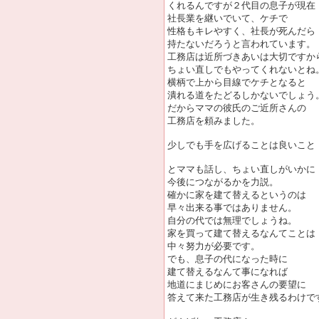
くれるんですが２代目の息子が現在
社長業を継いでいて、ケチで
性格もキレやすく、社長が死んだら
持たないだろうと言われています。
工務店は近所づきあいは大切ですか
ちょい直しでもやってくれないとね
横柄で上から目線でケチとなると
潰れる道をたどるしかないでしょう
だからママの彼氏のご近所さんの
工務店を頼みました。
少しでも手を広げることは良いこと
とママも話し、ちょい直しがいかに
今後につながるかを力説。
確かに家を建て替えるというのは
早々出来る事ではありません。
自分の代では無理でしょうね。
家を買って建て替えるなんてことは
中々努力が必要です。
でも、息子の代になった時に
建て替えるなんて事になれば
地道にまじめにお客さんの要望に
答えて来た工務店が生き残るわけで