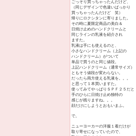
ごっそり買っちゃったんだけど、
（同じデザインで色違いばっかり
買っちゃったんだけど 笑）
帰りにロクシタンに寄りました。
その時に夏限定商品の美白＆
日焼け止めのハンドクリームと
同じラインの乳液を紹介され
ますた。
乳液は手にも使えるのと、
小さなハンドクリーム（上記の
ハンドクリーム）がついて
単品で買うのと同じ値段。
上記ハンドクリーム（通常サイズ）
ともそう値段が変わらない。
だったら両方使える乳液を。。。
と思って１本買いますた。
使ってみてやっぱりＳＰＦ２５だと
手のひらに日焼け止め独特の
感じが残りますね。。。
顔だけにしようとおもいまふ。
で。
ニューヨーカーの洋服１着だけが
取り寄せになっていたので、