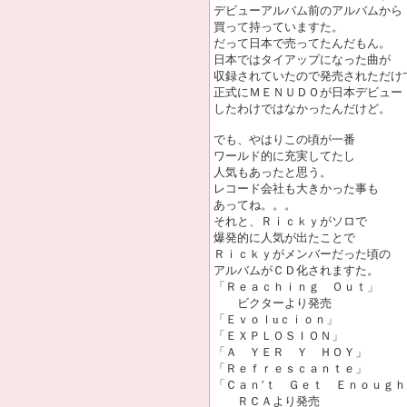
デビューアルバム前のアルバムから
買って持っていますた。
だって日本で売ってたんだもん。
日本ではタイアップになった曲が
収録されていたので発売されただけ
正式にＭＥＮＵＤＯが日本デビュー
したわけではなかったんだけど。
でも、やはりこの頃が一番
ワールド的に充実してたし
人気もあったと思う。
レコード会社も大きかった事も
あってね。。。
それと、Ｒｉｃｋｙがソロで
爆発的に人気が出たことで
Ｒｉｃｋｙがメンバーだった頃の
アルバムがＣＤ化されますた。
「Ｒｅａｃｈｉｎｇ Ｏｕｔ」
ビクターより発売
「Ｅｖｏｌuｃｉｏｎ」
「ＥＸＰＬＯＳＩＯＮ」
「Ａ ＹＥＲ Ｙ ＨＯＹ」
「Ｒｅｆｒｅｓｃａｎｔｅ」
「Ｃａｎ’ｔ Ｇｅｔ Ｅｎｏｕｇｈ
ＲＣＡより発売