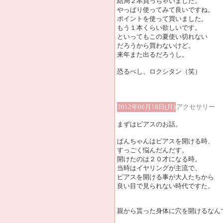
結局２本買っちゃいました。
やっぱり使ってみて良いですね。
ポイントを使って買いました。
もう１本くらい欲しいです。
といってもこの夏使い切れない
だろうから買わないけど。
来年また出るだろうし。
恐るべし、ロクシタン（笑）
2012年06月18日(月)
アクセサリー
まずはピアスのお話。
ぱんちゃんはピアスを開ける時、
すっごく悩んだんだす。
開けたのは２０才になる時。
当時はイヤリングが主流で、
ピアスを開ける事が大人たちから
良い目で見られない時代ですた。
親から貰った身体に穴を開けるなん