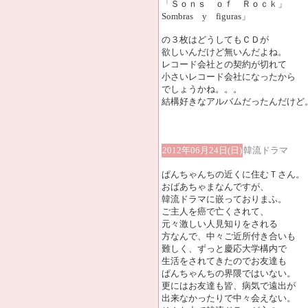
「Ｓｏｎｓ ｏｆ Ｒｏｃｋ」
Sombras y figuras」
の３枚はどうしてもＣＤが
欲しいんだけど無いんだよね。
レコード会社との契約が切れて
小さいレコード会社になったから
でしょうかね。。。
結構好きなアルバムだったんだけど
2012年06月24日(日)
韓流ドラマ
ぱんちゃんちの近くに住むＴさん。
おばあちゃまなんですが、
韓流ドラマに嵌っておりまふ。
ご主人を癌で亡くされて、
元々激しい人見知りをされる
方なんで、中々ご近所付き合いも
難しく、ずっと慶応大学構内で
生活をされてきたのでお友達も
ぱんちゃんちの界隈ではいない。
更にはお友達も皆、病気で遠出が
出来なかったりで中々会えない。