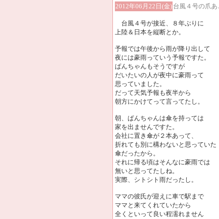
2012年06月22日(金)
台風４号の爪あ
台風４号が接近、８年ぶりに
上陸＆日本を縦断とか。
予報では午後から雨が降り出して
夜には豪雨っていう予報ですた。
ぱんちゃんもそうですが
だいたいの人が夜中に豪雨って
思っていました。
だって天気予報も夜半から
朝方にかけてって言ってたし。
朝、ぱんちゃんは傘を持っては
家を出ませんですた。
会社に置き傘が２本あって、
折れても別に構わないと思っていた
傘だったから。
それに帰る頃はそんなに豪雨では
無いと思ってたしね。
実際、シトシト雨だったし。
ママの彼氏が迎えに車で駅まで
ママと来てくれていたから
全くといって良い程濡れません