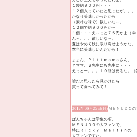
１袋約９００円・・・
１２個入っていたと思ったが。。。
かなり美味しかったから
（素朴な味で）欲しいな～。
１２個で約９００円か～
１個・・・え～っと７５円かよ（＠
ん～、、、欲しいな～。
夏はやめて秋に取り寄せようかな。
本当に美味しいんだから！
ままん、Ｐｉｔｔｍａｍａさん、
Ｙママ、Ｓ先生にＷ先生に・・・
えっとー。。。１０袋は要るな。（
嘘だと思ったら見かけたら
買って食べてみて！
2012年06月25日(月)
ＭＥＮＵＤＯの
ぱんちゃんは学生の頃、
ＭＥＮＵＤＯの大ファンで、
特にＲｉｃｋｙ Ｍａｒｔｉｎの
大ファンですた。