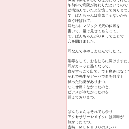
午前中で病院が終わりだというので
結構混んでいたと記憶しておりまつ
で、ぱんちゃんは病気じゃないから
直ぐ呼ばれて。
耳たぶにマジックで穴の位置を
書いて、鏡で見せてもらって。
で、ぱんちゃんがＯＫってことで
穴を開けました。
耳なんて冷やしませんでしたよ。
消毒をして、おもむろに開けますた
耳がカ～ッと熱くなって、
血がすっごく出て、でも痛みはなく
それで先生がガーゼで血を何度も
拭った記憶がありまつ。
なにせ痛くなかったのと、
ピアスが冷たかったのを
覚えておりまつ。
ぱんちゃんはそれでも余り
アクセサリーやメイクには興味が
無かったでつ。
当時、ＭＥＮＵＤＯのメンバー