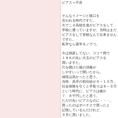
ピアス＝不良
そんなイメージと陰口を
言われる時代ですた。
今でこそ高校生達がピアスをして
学校に通っていますが、当時はまだ
ピアスをして登校なんて出来ません
ですた。
私学なら退学モノでつ。
今は倒産してない、ココ＊岡で
１８Ｋの丸い大玉のピアスを
買いますた。
穴を開けた後の消毒が
しやすいって聞いたから。
値段は高かったと思う。
当時、高卒の初任給が９～１０万。
社会保険を引くと手取りは８～９万
という時代に、ピアスは確か
７、８千円したと思う。
ただの丸いピアスなのに・・・。
買ったのはボーナスで買ったと
記憶しているんだけれど、
９月に買いました。