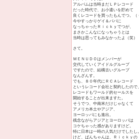
アルバムは当時まだＬＰレコード
だった時代で、お小遣いを貯めて
良くレコードを買ったもんでつ。（
今やすっかりゲイ＆パパに
なっちゃったＲｉｃｋｙでつが、
まさかこんなになっちゃうとは
当時は思ってもみなかったよ（笑）
さて。
ＭＥＮＵＤＯはメンバーが
交代していくアイドルグループ
ですたので、結構古いグループ
なんざんす。
でも、８０年代にＲＣＡレコード
というレコード会社と契約したので
レコードもワールド的セールスを
開始することが出来ますた。
そうでつ、中南米だけじゃなくて
アメリカ本土やアジア、
ヨーロッパにも進出。
残念ながらアジアとヨーロッパは
コケちゃった感がありますけど。
特に日本は一時の人気だけでしたし
けど、ぱんちゃんは、Ｒｉｃｋｙの