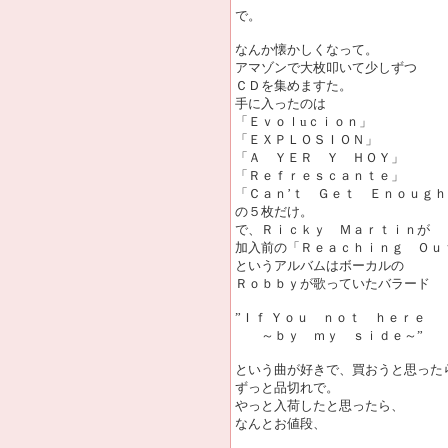
で。
なんか懐かしくなって。
アマゾンで大枚叩いて少しずつ
ＣＤを集めますた。
手に入ったのは
「Ｅｖｏｌuｃｉｏｎ」
「ＥＸＰＬＯＳＩＯＮ」
「Ａ ＹＥＲ Ｙ ＨＯＹ」
「Ｒｅｆｒｅｓｃａｎｔｅ」
「Ｃａｎ’ｔ Ｇｅｔ Ｅｎｏｕｇｈ
の５枚だけ。
で、Ｒｉｃｋｙ Ｍａｒｔｉｎが
加入前の「Ｒｅａｃｈｉｎｇ Ｏｕ
というアルバムはボーカルの
Ｒｏｂｂｙが歌っていたバラード
”Ｉｆ Ｙｏｕ ｎｏｔ ｈｅｒｅ
～ｂｙ ｍｙ ｓｉｄｅ～”
という曲が好きで、買おうと思った
ずっと品切れで。
やっと入荷したと思ったら、
なんとお値段、