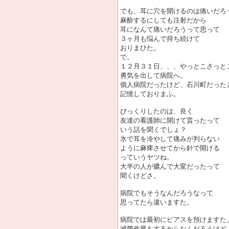
でも、耳に穴を開けるのは痛いだろ
麻酔するにしても注射だから
耳になんて痛いだろうって思って
３ヶ月も悩んで持ち続けて
おりまひた。
で。
１２月３１日、、、やっとこさっと
勇気を出して病院へ。
個人病院だったけど、石川町だった
記憶しておりまふ。
びっくりしたのは、良く
友達の看護師に開けて貰ったって
いう話を聞くでしょ？
氷で耳を冷やして痛みが判らない
ように麻痺させてから針で開ける
っていうヤツね。
大半の人が膿んで大変だったって
聞くけどさ。
病院でもそうなんだろうなって
思ってたら違いますた。
病院では最初にピアスを預けますた
滅菌作業をするからなんだろうけど