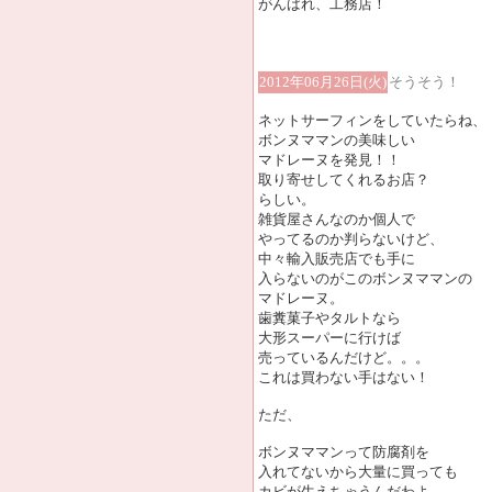
がんばれ、工務店！
2012年06月26日(火)
そうそう！
ネットサーフィンをしていたらね、
ボンヌママンの美味しい
マドレーヌを発見！！
取り寄せしてくれるお店？
らしい。
雑貨屋さんなのか個人で
やってるのか判らないけど、
中々輸入販売店でも手に
入らないのがこのボンヌママンの
マドレーヌ。
歯糞菓子やタルトなら
大形スーパーに行けば
売っているんだけど。。。
これは買わない手はない！
ただ、
ボンヌママンって防腐剤を
入れてないから大量に買っても
カビが生えちゃうんだわよ。