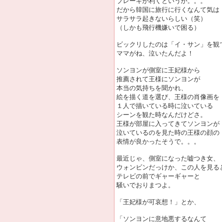
ブレーキが利くというか。。。
だから韓国に旅行に行くなんて気は
サラサラ起きないらしい（笑）
（しかも飛行機嫌いで困る）
ビックリしたのは「イ・サン」を観
ママがね、泣いたんだよ！
ソンヨンが側室に王妃様から
推薦されて王様にソンヨンが
本当の気持ちを聞かれ、
絵を描く道を選び、王様の肖像画を
１人で描いている時に泣いている
シーンを観た時なんだけどさ。
王様が部屋に入ってきてソンヨンが
泣いているのを見た時の王様の顔の
表情が良かったそうで。。。
最近じゃ、側室になった嘘つき女、
ウォンビンだっけか、この人を見る
テレビの前でギャーギャーと
騒いでおりまつよ。
「王妃様が可哀想！」とか、
「ソンヨンに意地悪するなんて