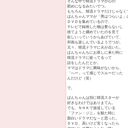
そんな中で韓流ドラマが心の
慰めになるみたいでつ。
もちろん、韓流ドラマだけじゃなく
ぱんちゃんママが「男はつらいよ」
ＤＶＤを集めているので、
テレビで録画した物は要らないし
捨てようと纏めていたのを見て
欲しいっていうからあげていて、
邦画も楽しんでいるようでつが。
元々、韓流ドラマに火が点いた。
ぱんちゃんちにお茶しに来た時に
韓流ドラマに嵌ってるって
話をしたんだとか。
ママはドラマに興味がないから、
「へー」って感じでスルーだった
んだけど（笑）
で。
ぱんちゃんは別に韓流スターが
好きなわけではありまてん。
でも、ＮＨＫで放送している
「ファン・ジニ」を観た時に
面白いドラマだな～と思った。
ＤＶＤ、高いけど安くなったら