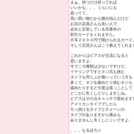
まぁ、持つだけ持ってれば
いいかな。。。くらいにも
思ってて。
高い買い物だから随分悩んだけど
お店の店員さんも良い人で、
会社と定形している耳鼻科の
割引カードをくれますた。
片耳２０００円で開けられるカード
そして店員さんはこう教えてくれま
これからはピアスが主流になると
思いますよ。
今でこそ種類は少ないですけど。
イヤリングですとネジ式も挟む
タイプも耳たぶが痛いっていう方も
多くて、ネジを緩めたり挟むネジも
緩めたりすると今度は落っことして
どこかに失くしたりしますしね。
ピアスはその点キャッチで留めます
アメリカンタイプでしたら
引っ掛けるタイプとチェーンの
タイプがありますから痛みも
ありませんし失くしにくいですよ。
。。。なるほろ☆