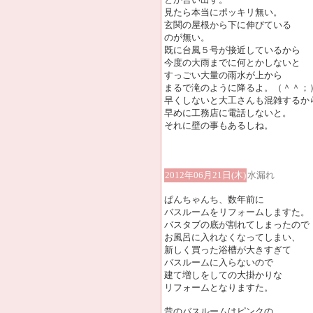
見たら本当にポッキリ無い。
玄関の屋根から下に伸びている
のが無い。
既に台風５号が接近しているから
今度の大雨までに何とかしないと
すっごい大量の雨水が上から
まるで滝のように降るよ。（＾＾；
早くしないと大工さんも混雑するか
早めに工務店に電話しないと。
それに壁の事もあるしね。
2012年06月21日(木)
水漏れ
ぱんちゃんち、数年前に
バスルームをリフォームしますた。
バスタブの底が割れてしまったので
お風呂に入れなくなってしまい、
新しく買った浴槽が大きすぎて
バスルームに入らないので
建て増しをしての大掛かりな
リフォームとなりますた。
昔のバスルームはピンクの