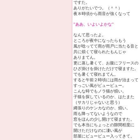
ですた。
ありがたいでつ。（＾＾）
夜８時頃から雨音が強くなって
”ああ、いよいよかな”
なんて思ったよ。
ところが夜中になったらもう
風が唸ってて雨が雨戸に当たる音と
共に煩くて寝られたもんじゃ
ありまてん。
更に蒸し暑くて、お腹にフリースの
ひざ掛けを掛けただけで寝ますた。
でも暑くて寝れまてん。
すると午前２時頃には雨が治まって
すっごい風がビュービュー。
こんな時でもノラ猫が煩い。
子猫を探しているのか、はたまた
（サカリじゃないと思う）
縄張りのケンカなのか、煩い。
雨も降ってないようなので
窓をほんの少し開けて寝ますた。
でも本当にちょっとの隙間程度に
開けただけなのに凄い風が
部屋にビュービュー入ってきて。