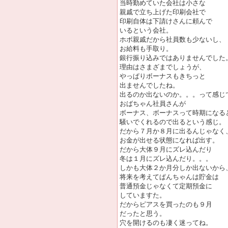
当時勤めていた会社は小さな
親戚で立ち上げた印刷会社で
印刷自体は下請けさんに頼んで
いるという会社。
ホボ親戚だから社員数も少ないし、
お給料も手取り。
銀行振り込みではありませんでした
理由はさまざまでしょうが、
やっぱりボーナスもきちっと
出ませんでしたね。
出るのか出ないのか。。。って感じ
おばちゃん社員さんが
ボーナス、ボーナスって時期になる
騒いでくれるので出るという感じ。
だから７月か８月に出るんじゃなく
お金が出せる状態になれば出す。
だから大体９月にズレ込んだり
冬は１月にズレ込んだり。。。
しかも大体２か月分しか出ないから
将来を考えてぱんちゃんは貯金は
普通預金じゃなくて定期預金に
していますた。
だからピアスを買ったのも９月
だったと思う。
穴を開けるのも凄く迷ってね。