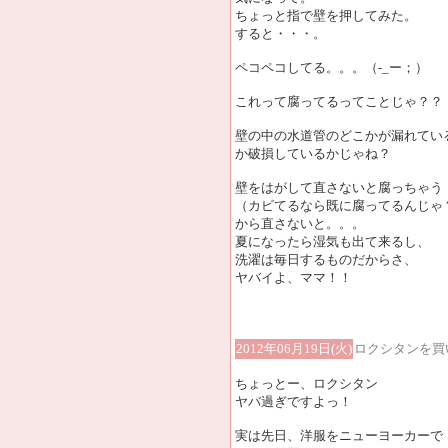
ちょっと指で壁を押してみた。
すると・・・。
ペコペコしてる。。。（-_ー；）
これって腐ってるってことじゃ？？
壁の中の水道管のどこかが漏れてい
か破損しているかじゃね？
壁をはがして直さないと腐っちゃう
（カビてるなら既に腐ってるんじゃ
から直さないと。。。
夏になったら湿気も出て来るし、
洗濯は毎日するものだからさ、
ヤバイよ、ママ！！
2012年06月19日(火)
ロクシタンを買
ちょっとー、ロクシタン
ヤバ過ぎですよっ！
実は先日、洋服をニューヨーカーで