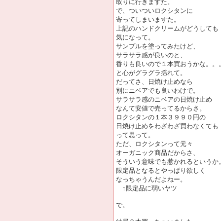
取りに行きますた。
で、ついついロクシタンに
寄ってしまいますた。
上記のハンドクリームがどうしても
気になって。
サンプルを塗ってみたけど、
サラサラ感が良いのと、
香りも良いので１本買おうかな。。
と心がグラグラ揺れて。
だってさ、日焼け止めなら
別にニベアでも良いわけで。
サラサラ感のニベアの日焼け止め
なんて安値で売ってるからさ。
ロクシタンの１本３９９０円の
日焼け止めをわざわざ買わなくても
って思って。
ただ、ロクシタンって元々
オーガニック商品だからさ、
そういう意味でも惹かれるというか
限定品となるとやっぱり欲しく
なっちゃうんだよねー。
↑限定品に弱いヤツ
で。