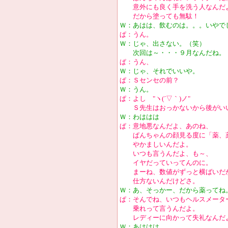
意外にも良く手を洗う人なんだ
だから塗っても無駄！
Ｗ：あはは、飲むのは。。。いやで
ぱ：うん。
Ｗ：じゃ、出さない。（笑）
次回は～・・・９月なんだね。
ぱ：うん、
Ｗ：じゃ、それでいいや。
ぱ：Ｓセンセの前？
Ｗ：うん。
ぱ：よし "ヽ(´▽｀)ノ"
Ｓ先生はおっかないから後がい
Ｗ：わははは
ぱ：意地悪なんだよ、あのね、
ぱんちゃんの顔見る度に「薬、
やかましいんだよ。
いつも言うんだよ、も～、
イヤだっていってんのに。
まーね、数値がずっと横ばいだ
仕方ないんだけどさ。
Ｗ：あ、そっかー、だから薬ってね
ぱ：そんでね、いつもヘルスメータ
乗れって言うんだよ。
レディーに向かって失礼なんだ
Ｗ：あははは