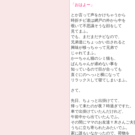
「おはよー」
とか言って声をかけちゃうから
時折チビ達は網戸の外から中を
覗いて不思議そうな顔をして
見てまふ。
でも、まだまだチビなので、
兄弟達にちょっかい出されると
興味が移っちゃって兄弟で
じゃれてまふ。
かーちゃん猫のシミ猫も、
ぱんちゃんが虐めない事を
知っているので目が合っても
直ぐにのへっ♪と横になって
リラックスして寝てしまいまふ。
さて。
先日、ちょっと出掛けてて、
帰って来たのが夜７時過ぎですた。
車で出掛けていたんだけれど、
午前中から出ていたんでふ。
その間にママのお友達Ｙ木さんご夫
うちに立ち寄られたみたいでふ。
家に誰もいなかったので、荷物を