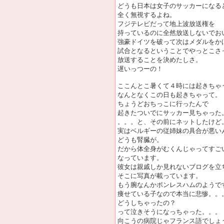
どうも日本は女子のサッカーになる
全く無視するよね。
フジテレビだって地上波放送権を
持っているのに全然放送しないでお
強豪ドイツを破って次はメダルをか
試合となるということでやっとこさ
放送することを決めたしさ。
遅いっつーの！
ここんとこ暑くて４時には起きちゃ
なんとなくこの日も起きちゃって。
ちょうどおちっこに行ったんで
起きたついでにサッカー見ちゃった
。。。と、その前にネットしたけど
実はベルギーの従姉妹の具合が悪い
どうも腎臓が。
だから体全身がむくんじゃってすご
なっています。
彼女は親戚しか見れないブログを立
そこに写真が載っています。
もう腕なんかボンレスハムのようで
痩せている子なので本当に悲惨。。
どうしちゃったの？
って泣きそうになっちゃった。。。
向こうの病院じゃフランス語でしょ