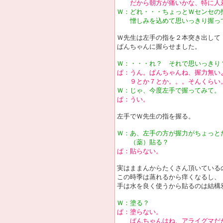
だから朝方が痛いかな、特に人
Ｗ：どれ・・・ちょっとＷセンセの
憎しみを込めて思いっきり握っ
Ｗ先生は左手の指を２本突き出して
ぱんちゃんに握らせました。
Ｗ：・・・れ？ それで思いっきり
ぱ：うん。ぱんちゃんね、握力無い
９とか７とか。。。そんくらい
Ｗ：じゃ、今度左手で握ってみて。
ぱ：うい。
左手でＷ先生の指を握る。
Ｗ：あ、左手の方が握力がちょっと
（薬）貼る？
ぱ：貼らない。
実はままんからたくさん頂いている
この時季は蒸れるから痒くなるし、
手は水を良く使うから貼るのは結構
Ｗ：塗る？
ぱ：塗らない。
ぱんちゃんはね、アライグマだ