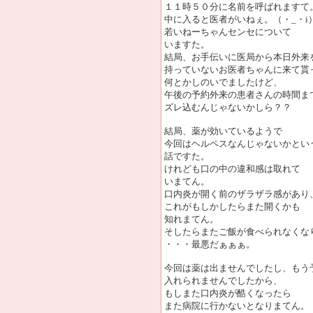
１１時５０分に名前を呼ばれますて
中に入ると医者がいねぇ。（・_・i
若いねーちゃんセンセについて
いますた。
結局、お手伝いに医局から本日外来
持っていないお医者ちゃんに来て貰
何とかしのいでましたけど、
午後の予約外来の患者さんの時間ま
ズレ込むんじゃないかしら？？
結局、薬が効いているようで
今回はヘルペスなんじゃないかとい
話ですた。
けれども口の中の違和感は取れて
いまてん。
口内炎が開く前のザラザラ感があり
これがもしかしたらまた開くかも
知れまてん。
そしたらまたご飯が食べられなくな
・・・最悪だぁぁぁ。
今回は薬は出ませんでしたし、もう
入れられませんでしたから、
もしまた口内炎が酷くなったら
また病院に行かないとなりまてん。