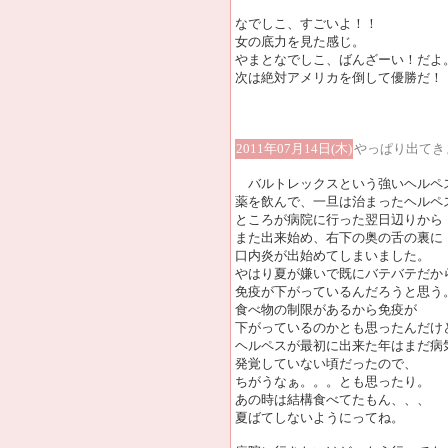
なでしこ、すごいよ！！
女の底力を見た感じ。
やまとなでしこ、ばんざーい！だよ
次は絶対アメリカを倒して優勝だ！
2011年07月14日(木)
やっぱり出てき
バルトレックスという強いヘルペ
薬を飲んで、一旦は治まったヘルペ
ところが病院に行った翌日辺りから
また出来始め、右下の奥の舌の裏に
口内炎が出始めてしまいました。
やはり夏が嫌いで既にバテバテだか
免疫が下がっているんだろうと思う
食べ物の制限があるから免疫が
下がっているのかとも思ったんだけ
ヘルペスが最初に出来た年はまだ病
発覚していない頃だったので、
ちがうなぁ。。。とも思ったり。
あの時は結構食べてたもん、、、
夏ばてしないようにってね。