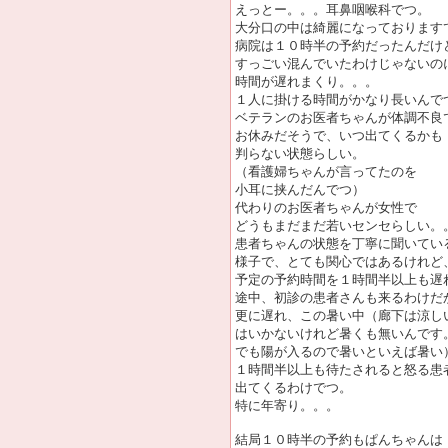
えっとー。。。耳鼻咽喉科でつ。
大分口の中は綺麗になっております
病院は１０時半の予約だったんだけ
すっごい混んでいたわけじゃないの
時間が遅れまくり。。。
１人に掛ける時間がかなり長いんで
ベテランのお医者ちゃんが体調不良
お休みだそうで、いつ出てくるかも
判らない状態らしい。
（看護婦ちゃんが言ってたのを
小耳に挟んだんでつ）
代わりのお医者ちゃんが女性で
どうもまだまだ若いセンセらしい。
患者ちゃんの状態を丁寧に聞いてい
様子で、とても関心ではあるけれど
予定の予約時間を１時間半以上も遅
途中、初診の患者さんも来るわけだ
更に遅れ、この暑い中（廊下は涼し
はいかないけれど暑くも無いんです
でも陽が入るので暑いといえば暑い
１時間半以上も待たされると怒る患
出てくるわけでつ。
特に年寄り。。。
結局１０時半の予約もぱんちゃんは