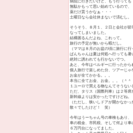
病院に行きたいけど、もう行っても
無駄かもって思い始めているので、
薬だけ貰うかなぁ・・・
土曜日なら会社休まないで済むし。
そうそう、８月１、２日と会社が節
なってしまいました。
結構困るんだよね、これって。
旅行の予定が無いから暇だし。
（ママは８月のお盆の頃に旅行に行
ぱんちゃんは夏は何処へ行っても暑
絶対に誘われても行かないでつ。
あと、今年はベルギーに行ったから
個人旅行で楽しめた分、ツアーじゃ
お金が全てかかる。。。
本当に全てお金、お金。。。（＾＾
１ユーロで買える物なんてそうない
ただ、タリス（国際列車）は２等席
新幹線よりは安かったですけどね。
（ただし、狭いしドアが開かなかっ
散々でしたけど！ 笑）
今年はうーちゃん号の車検もあり、
車の税金、市民税、そして何より車
６万円台になってました。