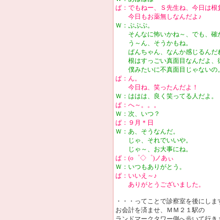
ぱ：でもねー、Ｓ先生ね、今日は根
今日もお薬無しなんだよ♪
Ｗ：ぷぷぷ。
そんなに怖いかね～、でも、確
う～ん、そうかもね。
ぱんちゃん、なんか感じるんだ
根はすっごい真面目なんだよ、
僕みたいに不真面目じゃないの
ぱ：ん。
今日ね、笑ったんだよ！
Ｗ：ははは、良く笑ってる人だよ。
ぱ：へ～。。。
Ｗ：次、いつ？
ぱ：９月＊日
Ｗ：あ、そうなんだ。
じゃ、それでいいや。
じゃ～、お大事にね。
ぱ：(o゜◇゜)ノあぃ
Ｗ：いつもありがとう。
ぱ：いいえ～♪
ありがとうございました。
・・・ってことで診察室を後にしま
お会計を済ませ、ＭＭ２１駅の
ランドマークタワー側へ歩いて行き