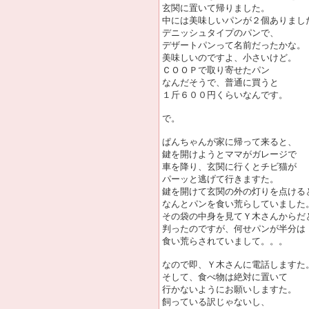
玄関に置いて帰りました。
中には美味しいパンが２個ありまし
デニッシュタイプのパンで、
デザートパンって名前だったかな。
美味しいのですよ、小さいけど。
ＣＯＯＰで取り寄せたパン
なんだそうで、普通に買うと
１斤６００円くらいなんです。
で。
ぱんちゃんが家に帰って来ると、
鍵を開けようとママがガレージで
車を降り、玄関に行くとチビ猫が
パーッと逃げて行きますた。
鍵を開けて玄関の外の灯りを点ける
なんとパンを食い荒らしていました。(
その袋の中身を見てＹ木さんからだ
判ったのですが、何せパンが半分は
食い荒らされていまして。。。
なので即、Ｙ木さんに電話しますた
そして、食べ物は絶対に置いて
行かないようにお願いしますた。
飼っている訳じゃないし、