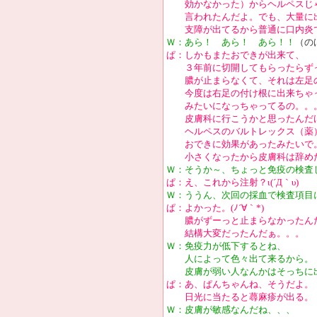
効かなかった）からヘルペスじ
言われたんだよ。でも、大量に
支障が出てるから普通に口内炎で
Ｗ：あら！ あら！ あら！！
（の
ぱ：しかもまたおできが出来て、
３年前に切開してもらったらず
膿が止まらなくて、それは左足の
今度は右足の付け根に出来ちゃっ
みたいになっちゃってるの。。
皮膚科に行こうかと思ったんだけ
ヘルペスのバルトレックス（薬）
おできに効果があったみたいで
小さくなったから皮膚科は辞め
Ｗ：そうか～、ちょっと免疫の検査
ぱ：え、これから注射？ι(´Д｀υ)
Ｗ：ううん、次回の採血で検査項目
ぱ：よかった。(ﾉ´∀｀*)
膿がずーっと止まらなかったん
結構大変だったんだぁ。。。
Ｗ：免疫力が低下するとね、
人によって色々出て来るから。
皮膚が弱い人なんかはそっちに
ぱ：あ、ぱんちゃんね、そうだよ。
日光に当たると蕁麻疹が出る。
Ｗ：皮膚が敏感なんだね、、、