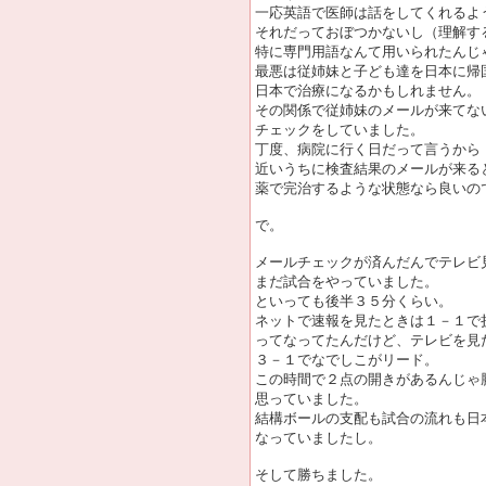
一応英語で医師は話をしてくれるよ
それだっておぼつかないし（理解す
特に専門用語なんて用いられたんじ
最悪は従姉妹と子ども達を日本に帰
日本で治療になるかもしれません。
その関係で従姉妹のメールが来てな
チェックをしていました。
丁度、病院に行く日だって言うから
近いうちに検査結果のメールが来る
薬で完治するような状態なら良いの
で。
メールチェックが済んだんでテレビ
まだ試合をやっていました。
といっても後半３５分くらい。
ネットで速報を見たときは１－１で
ってなってたんだけど、テレビを見
３－１でなでしこがリード。
この時間で２点の開きがあるんじゃ
思っていました。
結構ボールの支配も試合の流れも日
なっていましたし。
そして勝ちました。