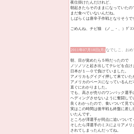
夜仕掛けたんだけれど、
朝起きたらそのままになっていたの
まだ食べていないんだね。
しばらくは唐辛子作戦となりそうで
ごめんね、チビ猫 (ノ＿・、）ｸﾞｽ
2011年07月18日(月)
なでしこ、おめ
朝、目が覚めたら５時だったので
ノソノソと起き出してテレビを点け
日本が１―０で負けていました。
アメリカもグイグイ押して来ていた
アメリカのペースになっているんだ
直ぐにわかりました。
でも、高さが売りのワンバック選手
ヘディングさせないように奮闘して
良くわかったので、食いついて見て
実はこの時間は後半戦も終盤に差し
いたんです。
ところが澤選手が同点に追いついて
そしたら澤選手のミスによりアメリ
されてしまったんだってね。