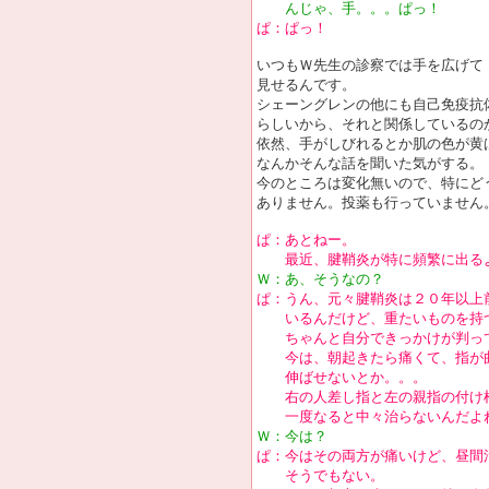
んじゃ、手。。。ぱっ！
ぱ：ぱっ！
いつもＷ先生の診察では手を広げて
見せるんです。
シェーングレンの他にも自己免疫抗
らしいから、それと関係しているの
依然、手がしびれるとか肌の色が黄
なんかそんな話を聞いた気がする。
今のところは変化無いので、特にど
ありません。投薬も行っていません
ぱ：あとねー。
最近、腱鞘炎が特に頻繁に出るよ
Ｗ：あ、そうなの？
ぱ：うん、元々腱鞘炎は２０年以上
いるんだけど、重たいものを持
ちゃんと自分できっかけが判っ
今は、朝起きたら痛くて、指が
伸ばせないとか。。。
右の人差し指と左の親指の付け
一度なると中々治らないんだよ
Ｗ：今は？
ぱ：今はその両方が痛いけど、昼間
そうでもない。