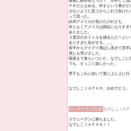
最後に駒野君だっけ？ が外して負
ＰＫだと止める、外すという事がど
少ないように思うからこれで負けた
って思った。
結局アメリカが負けたけれども、
何となくアメリカは躍起になりすぎ
ありました。
３度目のタイトルを捕るんだ！とい
ありすぎた気がする。。。
前半からグイグイ飛ばし過ぎて尻窄
感じも受けました。
最後まで食らいついた、なでしこに
でも、すっごく嬉しかった。
男子もこれに続いて更に上に上に行
なでしこＪＡＰＡＮ、おめでとう。
2011年07月15日(金)
なでしこＪＡＰ
スウェーデンに勝ちました、
なでしこＪＡＰＡＮ！！