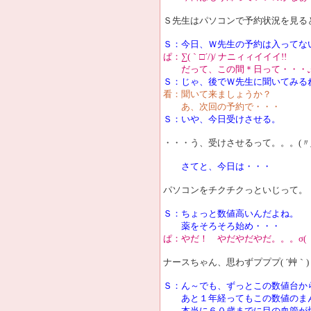
Ｓ先生はパソコンで予約状況を見る
Ｓ：今日、Ｗ先生の予約は入ってな
ぱ：∑(｀□´/)/ ナニィィイイイ!!
だって、この間＊日って・・・
Ｓ：じゃ、後でＷ先生に聞いてみる
看：聞いて来ましょうか？
あ、次回の予約で・・・
Ｓ：いや、今日受けさせる。
・・・う、受けさせるって。。。(〃_ _
さてと、今日は・・・
パソコンをチクチクっといじって。
Ｓ：ちょっと数値高いんだよね。
薬をそろそろ始め・・・
ぱ：やだ！ やだやだやだ。。。σ(゜
ナースちゃん、思わずプププ( ´艸｀)
Ｓ：ん～でも、ずっとこの数値台か
あと１年経ってもこの数値のまん
本当に６０歳までに目の血管が