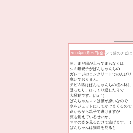
2011年07月29日(金)
シミ猫のチビは
朝、まだ陽が上ってまもなくは
シミ猫親子がぱんちゃんちの
ガレージのコンクリートでのんびり
寛いでおりまふ。
チビ３匹はぱんちゃんちの植木鉢に
登ったり、ひっくり返したりで
大騒動です。(;´ω｀)
ぱんちゃんママは猫が嫌いなので
水をジェットにしてかけまくるので
命からがら親子で逃げますが
顔も覚えているせいか、
ママの姿を見るだけで逃げます。（´
ぱんちゃんは猫達を見ると