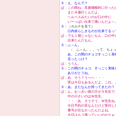
Ｓ：え、なんで？
ぱ：この間ね、耳鼻咽喉科に行った
また今週行くんだよ。
ヘルペスみたいのが口の中に
いーっぱい出来て痛いんだよ～
Ｓ：
（カルテを見て）
口内炎らしきものが出来てるっ
ぱ：でも１個じゃないもん、口の中
出来たんだもん。
Ｓ：ふ～ん。
↑ ふ～ん。。。って、ちょっ
あ、この間のチョコすっごく美
言ったっけ？
ぱ：ううん。
Ｓ：この間のチョコ、すっごく美味
ありがとうね。
ぱ：あ、そう？うへへ・・・
実は今日もあるんだよ。これ。
Ｓ：あ。またなんか持ってきたの？
ぱ：ん。おっきい袋の方がＳ先生で
中の小さいのはＷ先生。
・・・あ、そうそう、Ｗ先生ね
今日予約の筈なんだけど受付し
番号が出なかったんだよね。
今日はもう帰っていいのかなぁ？（