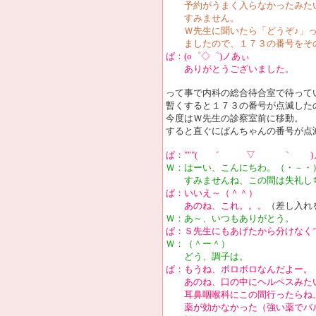
予約がうまく入らなかったみた
すみません。
Ｗ先生に聞いたら「どうぞ♪」っ
ましたので、１７３の番号をその
ぱ：(o゜◇゜)ノあぃ
ありがとうございました。
って事で内科の総合待合室で待って
暫くすると１７３の番号が点滅した
今度はＷ先生の診察室前に移動。
すると直ぐにぱんちゃんの番号が点
ぱ："""( ´ ▽ ｀ )ノ"
Ｗ：はーい、こんにちわ。（・－・
すみませんね、この間は失礼し
ぱ：いいえ～（＾＾）
あのね、これ。。。
（差し入れ
Ｗ：あ～、いつもありがとう。
ぱ：Ｓ先生にもあげたから分けなく
Ｗ：（＾ー＾）
どう、調子は。
ぱ：もうね、ボロボロなんだよー。
あのね、口の中にヘルペスみた
耳鼻咽喉科にこの間行ったらね
薬が効かなかった（強い薬でバル