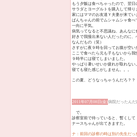
もう夕飯は食べちゃったので、翌日
サラダとヨーグルトを購入して帰り
家にはママのお友達Ｙ夫妻が来てい
ぱんちゃんの前でムシャムシャ食べ
一向に平気。
病気ってなると不思議ね、あんなに
好きで我慢出来ない人だったのに、
なんだもの（笑）
さすがに夜９時を回ってお腹が空い
ここで食べたら元も子もないから我
９時半には寝てしまいました。
やっぱり暑いせいか疲れが取れない
寝ても寝た感じがしません。。。
この夏、どうなっちゃうんだろ？？
2011年07月08日(金)
病院だったんだ
で。
診察室前で待っていると、暫くして
ナースちゃんが出てきますた。
ナ：前回の診察の時は別の先生だっ