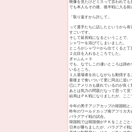
映像を見たけどミスって言われても
でも本人もその後、後半戦に入る前
「取り返すから許して」
って選手たちに話したというから有
すごいです。
そして延長戦になるということで、
シャワーを浴びてしまいました。
ところがシャワーから出てくると丁
２点目を入れるところでした。
ぎゃふん＝３
でも、なでしこの凄いところは諦め
いるところ。
１人退場者を出しながらも動揺する
最後まで食いついて更に同点に追い
已にアメリカも疲れているのが良く
あとは気力の問題だなって思って見
結局はＰＫ戦になりましたが、ここ
今年の男子アジアカップの韓国戦と
昨年のワールドカップ南アフリカ大
パラグアイ戦の試合。
韓国戦では韓国側がＰＫをことごと
日本が勝ちましたが、パラグアイ戦