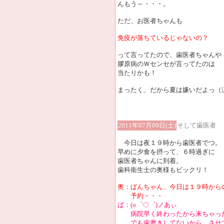
んもう～・・・。
ただ、お医者ちゃんも
免疫が落ちているじゃないの？
って言ってたので、歯医者ちゃんや
膠原病のＷセンセが言ってたのは
当たりかも！
まったく、だから夏は嫌いだよっ（
2011年07月09日(土)
そして歯医者
今日は夜１９時から歯医者でつ。
早めに夕食を摂って、６時過ぎに
歯医者ちゃんに到着。
歯科衛生士の奥様もビックリ！
奥：ぱんちゃん、今日は１９時から
予約・・・
ぱ：(o゜◇゜)ノあぃ
病院早く終わったから来ちゃっ
でも歯磨きしてないから、させ