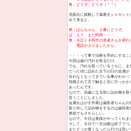
奥：どうぞ、どうぞ（＾＾）
洗面台に移動して歯磨きシャカシャ
出て来ると、
奥：ぱんちゃん、２番にどうぞ。
ぱ：え？ まだ時間・・・
奥：今日１８時半の患者さんが遅れ
電話が入りましたから。
・・・って事で治療を早めにするこ
今回は歯の汚れを取るだけ。
でも、汚れを取っているうちに、ま
だった頃に詰めた左下の臼の金属が
合わなくなってきている事がわかっ
指摘されて舌で触ると舌に引っかか
あったんです。
なので、虫歯になる前に詰め物を取
貰うことにしました。
金属をはがす作業は歯医者ちゃんの
取り外して詰め物をするのは歯科衛
奥様でもＯＫらしい。
なので、今日は奥様がやってくれま
そして、今日で一旦治療は終了でつ
またどっか痛くなったら行けば良い