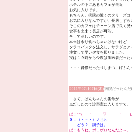
ホテルの下にあるカフェが最近
お気に入りです。
もちろん、病院の近くのタリーズコ
お気に入りなんですが、長居しずら
そこのカフェはチェーン店で良く見
食事も出来て長居が可能。
そして涼しいのです。
本当は余り食べちゃいけないけど
タラコパスタを注文し、サラダとア
注文して早い夕食を摂りました。
実は１９時から今度は歯医者だった
・・・憂鬱だったりしまつ。げふん
2011年07月07日(木)
病院だったんだ
さて、ぱんちゃんの番号が
点灯したので診察室に入りますて。
ぱ："""( ´ ▽ ｀ )ノ"
Ｓ：（・－・）ノちわ
どう？ 調子は。
ぱ：もうね、ボロボロなんだよ～。