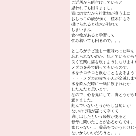
ご近所から餌付けしていると
思われても困りますし。
猫は肉食だから排泄物が臭う上に
おしっこの酸が強く、植木にもろ
掛けられると植木が枯れて
しまいまふ。
食べ物があると学習して
住み着いても困るので。。。
ところがチビ達も一度味わった味を
忘れられないのか、飢えているから
良く玄関に姿を現すようになります
メダカを外で飼ってもいるので、
水をチロチロと飲むこともあるよう
・・・メダカの赤ちゃんが全滅しま
水を飲んだ時に一緒に飲まれたか
したんだと思います。
なので、心を鬼にして、青とうがら
置きました。
刻んでいないとうがらしは匂いが
ないので猫が齧って辛くて
逃げ出したという経験があると
叔母に聞いたことがあるからです。
毒じゃないし、薬品をつかうわけじ
ないからいいだろうと。。。