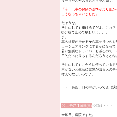
うーちゃん号の営業兄ちゃん曰く、
「今年は車の保険の基準がより細か
こうなっちゃいました」
だそうな。
それにしても掛け捨てだよ、これ？
掛け捨て止めて欲しいよ。。。
ま。
車の維持が掛かるから車を持つのを
カーシェアリングにするかになって
若い無謀なドライバーも減るので、
目的だったりもするんだろうけどね
それにしても、全うに使っているド
車がないと生活に支障が出る人の事
考えて欲しいっすよ。
・・・ああ、口の中がいってぇ（涙
2011年07月10日(日)
今回は・・・
金曜日、病院ですた。