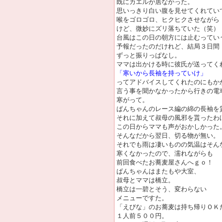
既にカエルが居なかった。
思いっきり白い腹を見せてくれてい
喉をゴロゴロ、ヒクヒクさせながら
けど、微妙にズリ落ちていた（笑）
台風はこの日の朝方には止むってい
予報だったのだけれど、結局３日間
ずっと振りっぱなし。
ママは出かける時に彼氏が送ってく
「寒いから長袖を持っていけ」
ってアドバイスしてくれたのにもか
言う事を聞かなかったから行きの電
寒がって。
ぱんちゃんのレース編の綿の長袖を
それに加えて叔母の風邪を貰ったわ
この日からママも声がおかしかった
そんなだから翌日、切る物が無い。
それでも雨は凄いものの気温はそん
寒くなかったので、濡れながらも
前回食べたお蕎麦屋さんへｇｏ！
ぱんちゃんはまたもや大室、
叔母とママは橋立。
橋立は一碧とそう、変わらない
メニューですた。
「えびな」のお蕎麦は持ち帰りＯＫ
１人前５００円。