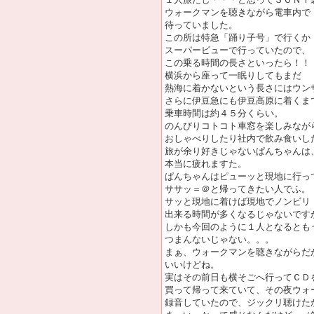
ウォークマンを聴きながら電車内で
待っていました。
この所は特急「踊り子号」で行くか
スーパービューで行っていたので、
この乗る時間の長さといったら！！
横浜から座って一眠りしてもまだ
熱海に着かないという長さにはウン
さらに伊豆急にも伊豆高原に着くま
乗車時間は約４５分くらい。
のんびりコトコト車窓を楽しみなが
おしゃべりしたり社内で飲み食いし
旅が余り好きじゃないぱんちゃんは
本当に疲れますた。
ぱんちゃんはピューッと現地に行っ
ササッ＝＠と帰ってきたい人でふ。
サッと現地に着けば現地でノンビリ
出来る時間が多くなるじゃないです
しかも今回のように１人となるとも
つまんないじゃない。。。
まぁ、ウォークマンを聴きながらだ
いいけどね。
実はその前日も横そごへ行ってＣＤ
買って帰って来ていて、その夜ウォ
録音していたので、ジックリ聴けた