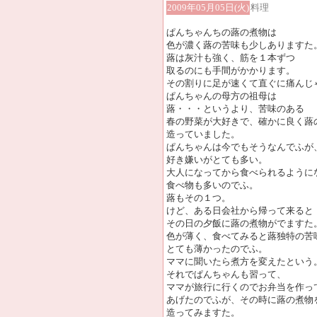
2009年05月05日(火)
料理
ぱんちゃんちの蕗の煮物は
色が濃く蕗の苦味も少しありますた
蕗は灰汁も強く、筋を１本ずつ
取るのにも手間がかかります。
その割りに足が速くて直ぐに痛んじ
ぱんちゃんの母方の祖母は
蕗・・・というより、苦味のある
春の野菜が大好きで、確かに良く蕗
造っていました。
ぱんちゃんは今でもそうなんでふが
好き嫌いがとても多い。
大人になってから食べられるように
食べ物も多いのでふ。
蕗もその１つ。
けど、ある日会社から帰って来ると
その日の夕飯に蕗の煮物がでますた
色が薄く、食べてみると蕗独特の苦
とても薄かったのでふ。
ママに聞いたら煮方を変えたという
それでぱんちゃんも習って、
ママが旅行に行くのでお弁当を作っ
あげたのでふが、その時に蕗の煮物
造ってみますた。