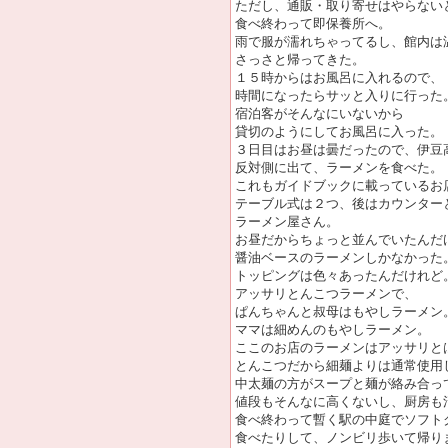
ただし、通販・取り寄せはやらない
食べ終わって即保養所へ。
雨で服が濡れちゃってるし、館内は
さっさと帰ってきた。
１５時からはお風呂に入れるので、
時間になったらサッと入りに行った
宿泊客がそんなにいないから
貸切のようにしてお風呂に入った。
３日目はお昼は曇だったので、伊豆
反対側に出て、ラーメンを食べた。
これもガイドブックに載っているお
テーブル式は２つ、後はカウンター
ラーメン屋さん。
お昼だからちょっと並んでいたんだ
醤油ベースのラーメンしかなかった
トッピングは色々あったんだけれど
アッサリとんこつラーメンで、
ぱんちゃんと叔母はもやしラーメン
ママは細めんのもやしラーメン。
ここのお店のラーメンはアッサリと
とんこつだから細麺よりは通常使用
中太麺の方がスープと麺が絡み合っ
値段もそんなに高くないし、厨房も
食べ終わって暫く駅の中庭でソフト
食べたりして、ノンビリ歩いて帰り