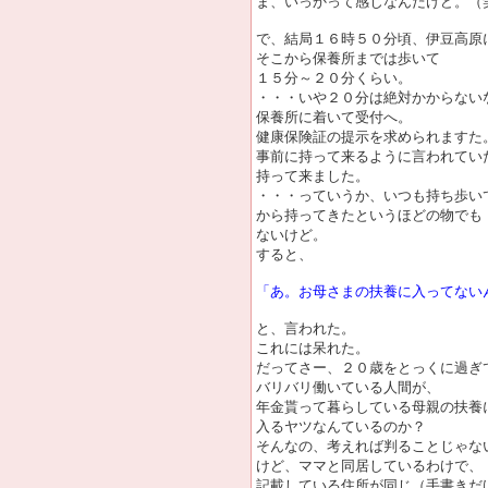
ま、いっかって感じなんだけど。（
で、結局１６時５０分頃、伊豆高原
そこから保養所までは歩いて
１５分～２０分くらい。
・・・いや２０分は絶対かからない
保養所に着いて受付へ。
健康保険証の提示を求められますた
事前に持って来るように言われてい
持って来ました。
・・・っていうか、いつも持ち歩い
から持ってきたというほどの物でも
ないけど。
すると、
「あ。お母さまの扶養に入ってない
と、言われた。
これには呆れた。
だってさー、２０歳をとっくに過ぎ
バリバリ働いている人間が、
年金貰って暮らしている母親の扶養
入るヤツなんているのか？
そんなの、考えれば判ることじゃな
けど、ママと同居しているわけで、
記載している住所が同じ（手書きだ