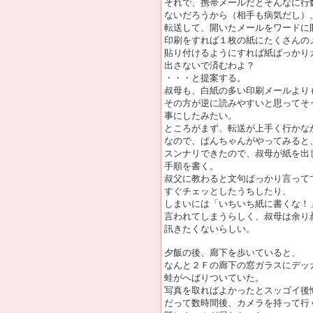
それで、携帯メールだとそんなに行
ないだろうから（相手も病気だし）
転送して、開いたメールをワードに
印刷をすれば１枚の紙にたくさんの
貼り付けるようにすれば紙ばっかり
出さないで済むわよ？
・・・と提案する。
叔母も、白紙の多い印刷メールより
その方が逆に読みやすいと思ってそ
事にしたみたい。
ところがまず、転送が上手く行かな
なので、ぱんちゃんがやってみると
スンナリできたので、叔母が紙を出
手順を書く。
叔父に教わると文句ばっかり言って
すぐチェッとしたうちしたり、
しまいには「いちいち紙に書くな！
言われてしまうらしく、叔母は余り
訊きたくないらしい。
夕飯の後、廊下を歩いていると、
なんと２Ｆの廊下の窓ガラスにデッ
蛙がへばりついていた。
写真を取ればよかったとスッゴイ後
だって数時間後、カメラを持って行