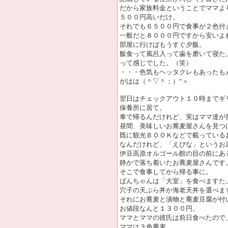
だから家族料金ということでママよ
５００円高いだけ。
それでも６５００円で食事が２色付
一般だと８０００円ですから安いよ
部屋に行けばもうすぐ夕飯。
飯食って風呂入って歯を磨いて寝た
って感じでした。（笑）
・・・色気もヘッタクレもあったも
がはは（＾▽＾；）“＞
翌日はチェックアウト１０時までギ
保養所に居て。
車で帰るんだけれど、実はママ達が
昼間、美味しいお蕎麦屋さんを見つ
既に観光ＢＯＯＫなどで載っている
なんだけれど、「えびな」というお
伊豆高原オルゴール館の目の前にあ
静かで落ち着いたお蕎麦屋さんです
そこで食事してから帰る事に。
ぱんちゃんは「大室」を食べますた
穴子の天ぷら丼か海老天丼を選べま
それにお蕎麦と漬物と蕎麦豆腐が付
お値段なんと１３００円。
ママとママの彼氏は前日食べたので
ママは３色蕎麦。