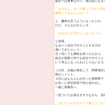
最近では食事なので、味の話になる
「お父さん、タバコ吸ってるから味
麻痺してるんじゃない？」
と、嫌味を言うようになったとか。
けど、そんなだからこそ、
「お父さんを当てにしなくなった」
と叔母。
なるべく自分でやろうとする力が
涌いてきたという。
元々何にでも興味を持つ人だから、
叔父が原因で何でも自分でやろうと
いう考えになったわけじゃないだろ
この日、台風が発生して、関東地方
雨がシトシト。
３日にぱんちゃんが行った時間帯で
お互いに伊豆高原で待ち合わせし、
一緒に保養所へ。
一息ついてお茶をすすりながら、叔
「ぱんちゃんのメルアド教えてくれ