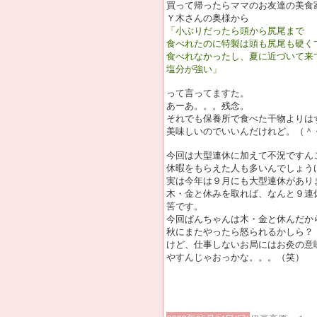
買って帰ったらママのお友達の美食
Ｙ木さんの奥様から
「小ぶりだったら頭から尻尾まで
食べれたのに特製は頭も尻尾も硬く
食べれなかったし、夏に近づいて来
塩分が強い」
って言ってますた。
あーあ。。。残念。
それでも保養所で食べた干物よりは
美味しいのでいいんだけれど。（＾
今回は大型連休に加えて不況ですん
休暇をもらえた人も多いんでしょう
実は今年は９月にも大型連休があり
木・金と休みを取れば、なんと９連
筈です。
今回ぱんちゃんは木・金と休んだか
秋にまたやったら怒られるかしら？
けど、仕事しないお局にはお灸の意
やすんじゃおっかな。。。（笑）