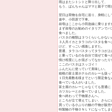
雨はまたシトシトと降り出して、
もう、ぱんちゃんはママと親子で雨
翌日は荷物を自宅に送り、身軽にし
途中、小田原で下車。
叔母はここから小田急線に乗ります
まず叔母のお勧めのイタリアンでパ
食べました。
パスタの種類は３つくらいしかない
３人共イカとタラコのパスタを食べ
けど、すっごい感激しますた。
普通、タラコパスタってタラコが上
と乗っているのを自分で混ぜて食べ
情け程度にしか混ざってなかったり
ここのパスタはスッゴイ！
ふんだんに使っていて美味しい。
箱根の富士屋ホテルのカレーも扱っ
１日先着数名様までという限定食な
食べている人がいました。
富士屋のカレーじゃなくても普通に
カツカレーとか食べていました。
食べ終わって干物屋さんへ。
ところが立て替えてしまい、さらに
買っている小ぶりの鯵の干物が販売
特製鯵の干物ＯＮＬＹになってしま