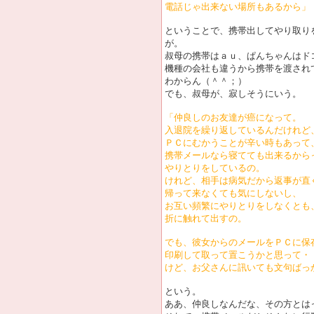
電話じゃ出来ない場所もあるから」
ということで、携帯出してやり取り
が。
叔母の携帯はａｕ、ぱんちゃんはド
機種の会社も違うから携帯を渡され
わからん（＾＾；）
でも、叔母が、寂しそうにいう。
「仲良しのお友達が癌になって。
入退院を繰り返しているんだけれど
ＰＣにむかうことが辛い時もあって
携帯メールなら寝てても出来るから
やりとりをしているの。
けれど、相手は病気だから返事が直
帰って来なくても気にしないし、
お互い頻繁にやりとりをしなくとも
折に触れて出すの。
でも、彼女からのメールをＰＣに保
印刷して取って置こうかと思って・
けど、お父さんに訊いても文句ばっ
という。
ああ、仲良しなんだな、その方とは