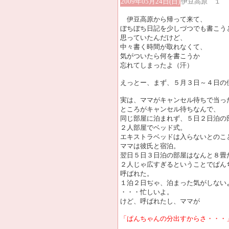
2009年05月24日(日)
伊豆高原 １
伊豆高原から帰って来て、
ぼちぼち日記を少しづつでも書こう
思っていたんだけど、
中々書く時間が取れなくて、
気がついたら何を書こうか
忘れてしまったよ（汗）
えっとー、まず、５月３日～４日の
実は、ママがキャンセル待ちで当っ
ところがキャンセル待ちなんで、
同じ部屋に泊まれず、５日２日泊の
２人部屋でベッド式。
エキストラベッドは入らないとのこ
ママは彼氏と宿泊。
翌日５日３日泊の部屋はなんと８畳
２人じゃ広すぎるということでぱん
呼ばれた。
１泊２日ぢゃ、泊まった気がしない
・・・忙しいよ。
けど、呼ばれたし、ママが
「ぱんちゃんの分出すからさ・・・