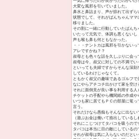
一気に帰ったのが良かったのかいけ
大変な風邪を引いていました。
鼻水と鼻詰まり、声が掠れて出ずら
状態でして、それがぱんちゃんママ
移りました。
その割に一緒に行動していたぱんち
いたって元気で、体調も悪くないし
声も喉も鼻も何ともなかった。
・・・ナントカは風邪を引かないっ
アレですかね？？
叔母とも色々な話を久しぶりに会っ
叔母は今、叔父に対しての不満でい
といっても夫婦ですからそんな深刻
しているわけじゃなくて。
ともかく叔父の趣味であるゴルフで
なにやらアチコチ出かけて家を空け
それに面倒見が良い事を利用する人
チケットの手配やら機関紙の作成や
いつも家に居てもＰＣの部屋に篭っ
言う。
それだけなら愚痴もそんなに出ない
（遊ぶお金は働いて捻出しているし
それにこじつけてタバコを吸うので
タバコは本当に目の敵にしているの
それが叔母は気に入らないのだとい