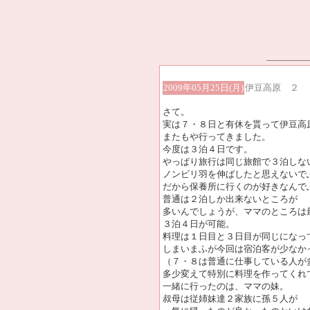
2009年05月25日(月)
伊豆高原 ２
さて。
実は７・８日と有休を貰って伊豆高
またもや行ってきました。
今度は３泊４日です。
やっぱり旅行は同じ旅館で３泊しな
ノンビリ羽を伸ばしたと思えないで
だから保養所に行くのが好きなんで
普通は２泊しか出来ないところが
多いんでしょうが、ママのところは
３泊４日が可能。
料理は１日目と３日目が同じになっ
しまいまふが今回は宿泊客が少なか
（７・８は普通に仕事している人が
多少変えて特別に料理を作ってくれ
一緒に行ったのは、ママの妹。
叔母は従姉妹達２家族に孫５人が