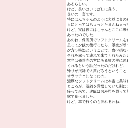
あるらしい。
けど、臭いはいっぱしに臭う。
臭いの一言です。
特にぱんちゃんのように犬並に鼻の
人にとってはちょっとたまんねぇっ
けど、実は彼にはちゃんとここに来
あったのでした。
あのね、保養所でソフトクリームを
思って夕飯の後行ったら、販売が朝
夕方５時迄ということで、食べ損な
それを慮って連れて来てくれたみた
本当は修善寺の方にある虹の里に連
くれるという話だったのだけれど、
帰りが混雑で大変だろうということ
オラッチェになったの。
濃厚なソフトクリームは本当に美味
ところが、混雑を覚悟していた割に
帰って来て、夕飯はお寿司を買って
家で食べました。
けど、車で行くのも疲れるわね。