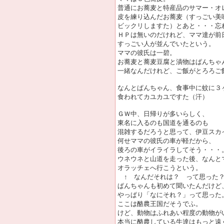
普通にお蕎麦と特産品のサマー・オ
皮を練り込んだお蕎麦（すっごい美
ビックリしますた）とあと・・・忘
ＨＰは無いのだけれど、ママ達が前
すっごい人が並んでいたという。
ママの彼氏は一碧。
お蕎麦と蕎麦豆腐と漬物はぱんちゃ
一緒なんだけれど、ご飯がとろろご
なんとぱんちゃん、食事中に蚊に３
食われてカユカユですた（汗）
ＧＷ中、日帰りが多いらしく、
東名に入るのも国道を通るのも
混雑するだろうと思って、伊豆スカ
何せママの彼氏の車が軽だから、
後ろの車がイライラしてそう・・・
ウネウネと山道を走った後、なんと
オラッチェへ行こうという。
↑ なんだそれは？ って思った
ぱんちゃんも初めて聞いたんだけど
やっぱり「なにそれ？」って思った
ここは酪農王国だそうでふ。
けど、動物はふれあい程度の動物が
本当に酪農している牛達はもっと遠