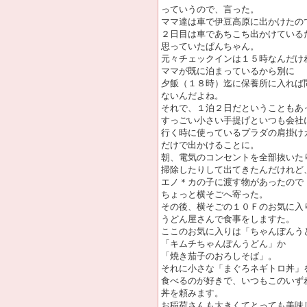
っていうので、言った。
ママ達は車で伊豆高原に出かけたの
２日目は車であちこち出かけている
思っていたぱんちゃん。
元々チェックインは１５時なんだけ
ママが既に泊まっているから別に
夕飯（１８時）迄に保養所に入れば
ないんだよね。
それで、１泊２日だということもあ
すっごい小さい手提げといつも会社
行く時に使っているプラダの肩掛け
だけで出かけることに。
朝、電気のコンセントを全部抜いた
掃除したりして出てきたんだけれど
エノ＊カの子に渡す物があったので
ちょっと横そごへ寄った。
その後、横そごの１０Ｆのお気に入
うどん屋さんで食事をしますた。
ここのお気に入りは「ちゃんぽんう
「キムチちゃんぽんうどん」か
「焼き茄子のおろしそば」。
それに小さな「まぐろネギトロ丼」
食べるのが好きで、いつもこのいず
丼を頼みます。
お稲荷さんも大きくてとっても美味