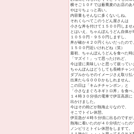
横そご１０Ｆでは薮蕎麦のお店のあ
やはりちょっと高い。
内容量もそんなに多くないしね。
それくらべてこのうどん屋さんは
小さな丼を付けて１５００円しませ
とはいえ、ちゃんぽんうどん自体が
１０５０円・９５０円しますし、
丼が確か４２０円くらいだったので
１５００円近いけれどね（笑）
最初、ちゃんぽんうどんを食べた時
「マズイ！」って思ったけれど、
今は逆に美味しいと思って嵌ってい
ちゃんぽんはどうしても長崎チャン
ダブルからそのイメージさえ取り払
出来たらＧＯＯＤかもしれません。
この日は「キムチチャンポン」と
「小さなまぐろネギトロ丼」を食べ
１４時３０分頃の電車で伊豆高原に
出かけました。
今はその殆どが熱海止りなので、
そこでトイレ休憩。
伊豆急が４時５分頃に出るのですが
熱海に着いたのが４０分頃だったの
ノンビリとトイレ休憩をしますて。
１人旅だし・・・と思ってＳＯＮＹ