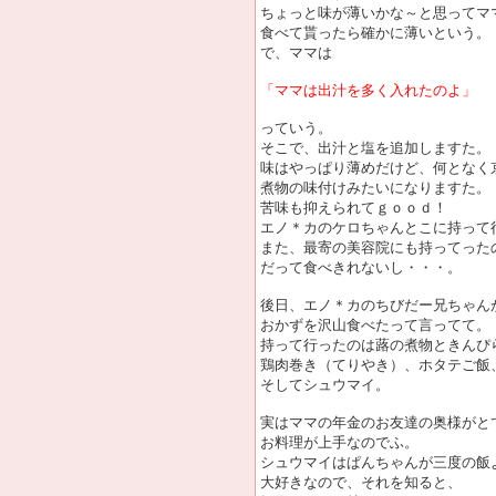
ちょっと味が薄いかな～と思ってマ
食べて貰ったら確かに薄いという。
で、ママは
「ママは出汁を多く入れたのよ」
っていう。
そこで、出汁と塩を追加しますた。
味はやっぱり薄めだけど、何となく
煮物の味付けみたいになりますた。
苦味も抑えられてｇｏｏｄ！
エノ＊カのケロちゃんとこに持って
また、最寄の美容院にも持ってった
だって食べきれないし・・・。
後日、エノ＊カのちびだー兄ちゃん
おかずを沢山食べたって言ってて。
持って行ったのは蕗の煮物ときんぴ
鶏肉巻き（てりやき）、ホタテご飯
そしてシュウマイ。
実はママの年金のお友達の奥様がと
お料理が上手なのでふ。
シュウマイはぱんちゃんが三度の飯
大好きなので、それを知ると、