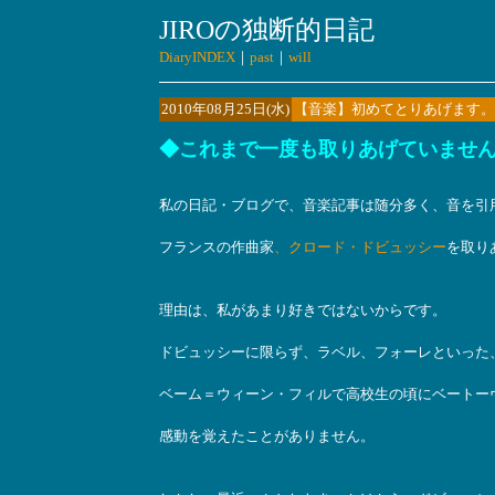
JIROの独断的日記
DiaryINDEX
｜
past
｜
will
2010年08月25日(水)
【音楽】初めてとりあげます。
◆これまで一度も取りあげていませ
私の日記・ブログで、音楽記事は随分多く、音を引用
フランスの作曲家
、クロード・ドビュッシー
を取り
理由は、私があまり好きではないからです。
ドビュッシーに限らず、ラベル、フォーレといった
ベーム＝ウィーン・フィルで高校生の頃にベートー
感動を覚えたことがありません。