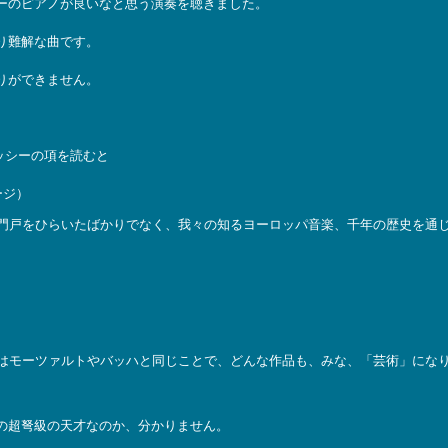
ーのピアノが良いなと思う演奏を聴きました。
り難解な曲です。
りができません。
ッシーの項を読むと
ージ）
門戸をひらいたばかりでなく、我々の知るヨーロッパ音楽、千年の歴史を通
はモーツァルトやバッハと同じことで、どんな作品も、みな、「芸術」にな
の超弩級の天才なのか、分かりません。