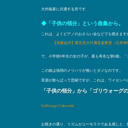
大作曲家に共通する所です
◆「子供の領分」という曲集から。
これは、よくピアノのおさらい会などでも聴きます
【演奏会評】東京音大付属音楽教室（辻井伸
で、小学校6年生の女の子が、最も有名な第6曲。
この曲は強弱のメリハリが無いとダメなのです。
音源が散らばって恐縮ですが、これは、ワイセンベ
「子供の領分」から「ゴリウォーグ
Golliwog's Cakewalk
お聴きの通り、リズムがユーモラスである感じと、