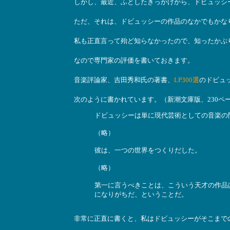
しかし、最近、ふとしたきっかけから、ドビュッシ
ただ、それは、ドビュッシーの作品のなかでもかな
私も正直言って殆ど知らなかったので、知ったかぶ
なので専門家の評価を書いておきます。
音楽評論家、吉田秀和氏の著書、
LP300選
のドビュ
次のように書かれています。（新潮文庫版、230ペ
ドビュッシーは単に現代芸術としての音楽の
（略）
彼は、一つの世界をつくりだした。
（略）
第一に言うべきことは、こういう天才の作品
になりがちだ、ということだ。
非常に正直に書くと、私はドビュッシーがそこまで