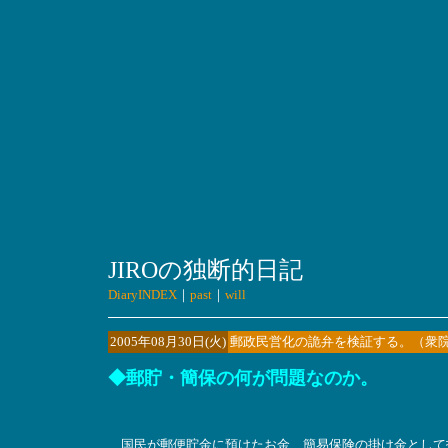
JIROの独断的日記
DiaryINDEX
｜
past
｜
will
2005年08月30日(火)
郵政民営化の詭弁を検証する。（衆院
◆郵貯・簡保の何が問題なのか。
国民が郵便貯金に預けたお金、簡易保険の掛け金として払