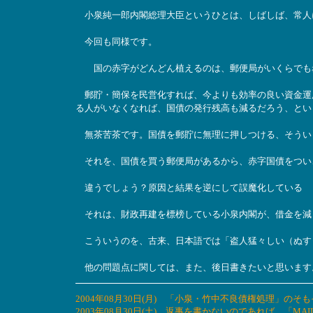
小泉純一郎内閣総理大臣というひとは、しばしば、常人
今回も同様です。
国の赤字がどんどん植えるのは、郵便局がいくらでも赤
郵貯・簡保を民営化すれば、今よりも効率の良い資金運
る人がいなくなれば、国債の発行残高も減るだろう、とい
無茶苦茶です。国債を郵貯に無理に押しつける、そうい
それを、国債を買う郵便局があるから、赤字国債をつい
違うでしょう？原因と結果を逆にして誤魔化している
それは、財政再建を標榜している小泉内閣が、借金を減
こういうのを、古来、日本語では「盗人猛々しい（ぬす
他の問題点に関しては、また、後日書きたいと思います
2004年08月30日(月) 「小泉・竹中不良債権処理」のそ
2003年08月30日(土) 返事を書かないのであれば、「M