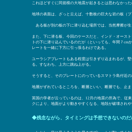
これほどすぐに同規模の大地震が起きるとは思わなかった
地球の表面は、ざっと云えば、十数枚の巨大な岩の板（プ
ある板が別の板の下に潜り込む場所では、当然摩擦が生
また、下に潜る板、今回のケースだと、インド・オースト
トの下に潜り込んでいるのだが（といっても、年間７cm
レートを一緒に下方に引っ張るわけである。
ユーラシアプレートもある程度は引きずり込まれるが、堅
る。すなわち、上方に跳ね上がる。
そうすると、そのプレートにのっているスマトラ島付近の
地層がずれているところを、断層といい、断層でも、止ま
英国の学者が云っているのは、12月の地震の所為で、従
クにより、地面がより動きやすくなる、地殻が破壊されや
◆残念ながら、タイミングは予想できないのだ