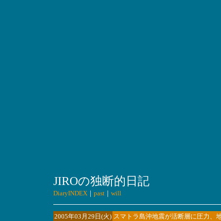
JIROの独断的日記
DiaryINDEX
｜
past
｜
will
2005年03月29日(火)
スマトラ島沖地震が活断層に圧力、地