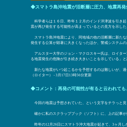
◆スマトラ島沖地震が活断層に圧力、地震再発
科学者らは１６日、昨年１２月のインド洋津波を引き起
震が再び発生する可能性が高まっているとの見方を示した
スマトラ島沖地震により、同地域の他の活断層に新たな
発生する公算が顕著に大きくなったほか、警戒システムの
アルスター大学のジョン・マクロスキー氏は、ロイター
る地震発生の危険が引き続き大きいことを示している」と
新たな地震がいつ起こるかを予想するのは難しいが、過
（ロイター） - 3月17日13時56分更新
◆コメント：再発の可能性が有ると云われて
今回の地震は予想されていた、という文字をチラっと見
確かに私のスクラップブック（ソフト）に、上の記事が
昨年の12月26日にスマトラ沖大地震が起きて、3ヶ月