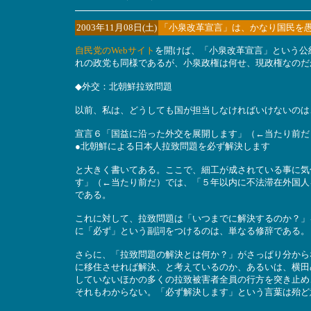
2003年11月08日(土)
「小泉改革宣言」は、かなり国民を
自民党のWebサイト
を開けば、「小泉改革宣言」という公
れの政党も同様であるが、小泉政権は何せ、現政権なのだ
◆外交：北朝鮮拉致問題
以前、私は、どうしても国が担当しなければいけないのは
宣言６「国益に沿った外交を展開します」（←当たり前だ
●北朝鮮による日本人拉致問題を必ず解決します
と大きく書いてある。ここで、細工が成されている事に気
す」（←当たり前だ）では、「５年以内に不法滞在外国人
である。
これに対して、拉致問題は「いつまでに解決するのか？」
に「必ず」という副詞をつけるのは、単なる修辞である。
さらに、「拉致問題の解決とは何か？」がさっぱり分から
に移住させれば解決、と考えているのか、あるいは、横田
していないほかの多くの拉致被害者全員の行方を突き止め
それもわからない。「必ず解決します」という言葉は殆ど