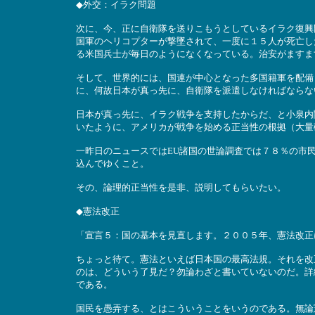
◆外交：イラク問題
次に、今、正に自衛隊を送りこもうとしているイラク復興
国軍のヘリコプターが撃墜されて、一度に１５人が死亡し
る米国兵士が毎日のようになくなっている。治安がますま
そして、世界的には、国連が中心となった多国籍軍を配備
に、何故日本が真っ先に、自衛隊を派遣しなければならな
日本が真っ先に、イラク戦争を支持したからだ、と小泉内
いたように、アメリカが戦争を始める正当性の根拠（大量
一昨日のニュースではEU諸国の世論調査では７８％の市
込んでゆくこと。
その、論理的正当性を是非、説明してもらいたい。
◆憲法改正
「宣言５：国の基本を見直します。２００５年、憲法改正
ちょっと待て。憲法といえば日本国の最高法規。それを改
のは、どういう了見だ？勿論わざと書いていないのだ。詳
である。
国民を愚弄する、とはこういうことをいうのである。無論