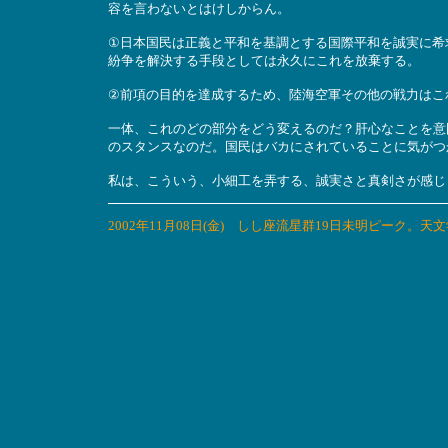
容を言わないとはけしからん。
①日本国民は正義と平和を基調とする国際平和を誠実に希
紛争を解決する手段としては永久にこれを放棄する。
②前項の目的を達成するため、陸海空軍その他の戦力はこ
一体、これのどの部分をどう変えるのだ？肝心なことを意
のスタンスなのだ。国民はバカにされていることに気がつ
私は、こういう、小細工を弄する、誠実さと真剣さが感じ
2002年11月08日(金) しし座流星群19日未明ピーク。