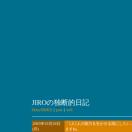
JIROの独断的日記
DiaryINDEX
｜
past
｜
will
2003年10月20日
「1人1人の能力を生かせる国にした
(月)
ますね。