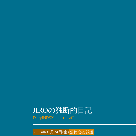
JIROの独断的日記
DiaryINDEX
｜
past
｜
will
2003年01月24日(金)
公徳心と我慢