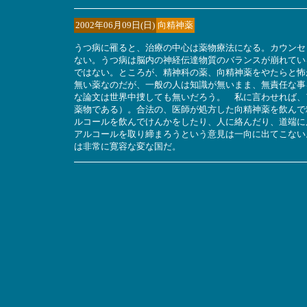
2002年06月09日(日)
向精神薬
うつ病に罹ると、治療の中心は薬物療法になる。カウンセ
ない。うつ病は脳内の神経伝達物質のバランスが崩れてい
ではない。ところが、精神科の薬、向精神薬をやたらと怖
無い薬なのだが、一般の人は知識が無いまま、無責任な事
な論文は世界中捜しても無いだろう。 私に言わせれば、
薬物である）。合法の、医師が処方した向精神薬を飲んで
ルコールを飲んでけんかをしたり、人に絡んだり、道端に
アルコールを取り締まろうという意見は一向に出てこない
は非常に寛容な変な国だ。