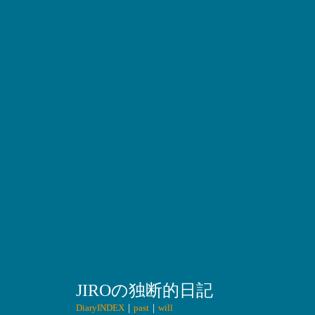
JIROの独断的日記
DiaryINDEX
｜
past
｜
will