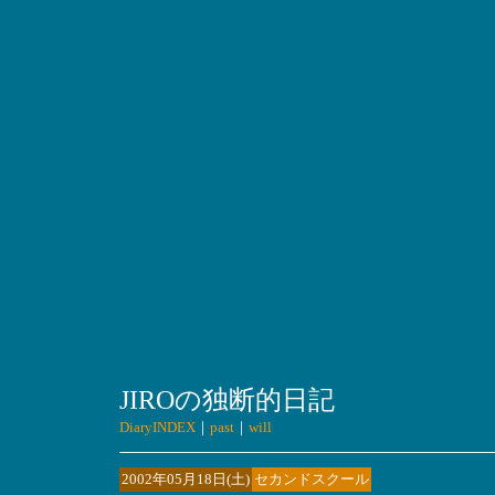
JIROの独断的日記
DiaryINDEX
｜
past
｜
will
2002年05月18日(土)
セカンドスクール