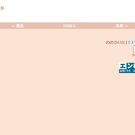
追加
＜ 過去
INDEX
未来 ＞
のの [
MAIL
]