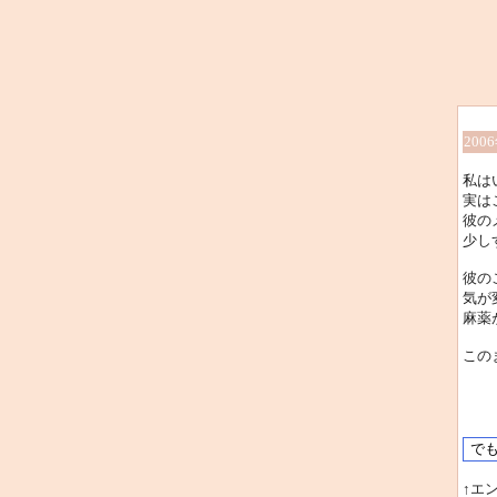
200
私は
実は
彼の
少し
彼の
気が
麻薬
この
↑エ