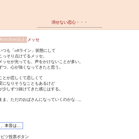
消せない恋心・・・
6年09月09日(土)
メッセ
いつも「offライン」状態にして
こっそり点けてるメッセ。
メッセが光っても、声をかけないことが多い。
ずつ、心が強くなってきたと思う。
ことが恋しくて恋しくて
変になりそうなこともあるけど
が少しずつ抜けてきた感じはする。
まま、ただのおばさんになっていくのかな…。
ンピツ投票ボタン