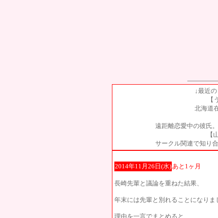
↓最近
【
北海道
遠距離恋愛中の彼氏。
【山
サークル関連で知り合
2014年11月26日(水)
あと1ヶ月
長崎先輩と議論を重ねた結果、
年末には先輩と別れることになりました
理由を一言でまとめると