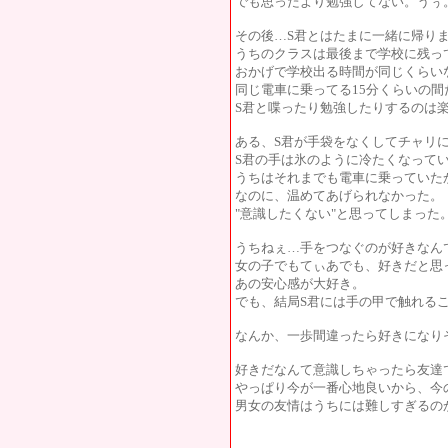
でも思ったより勉強してない。うぅ
その後…S君とはたまに一緒に帰り
うちのクラスは最後まで学校に残っ
おかげで学校出る時間が同じくらい
同じ電車に乗ってる15分くらいの間
S君と喋ったり勉強したりするのは楽
ある、S君が手袋をなくしてチャリ
S君の手は氷のように冷たくなって
うちはそれまでも電車に乗っていた
なのに、温めてあげられなかった。
"意識したくない"と思ってしまった
うちねぇ…手をつなぐのが好きなん
女の子でもてぃあでも、好きだと思
あの安心感が大好き。
でも、結局S君には手の甲で触れる
なんか、一歩間違ったら好きになり
好きだなんて意識しちゃったら友達
やっぱり今が一番心地良いから、今
男女の友情はうちには難しすぎるの