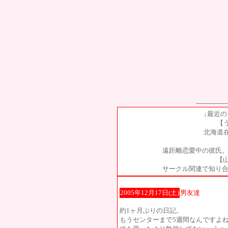
↓最近
【
北海道
遠距離恋愛中の彼氏。
【山
サークル関連で知り合
2005年12月17日(土)
男友達
約1ヶ月ぶりの日記。
もうセンターまで5週間なんですよ