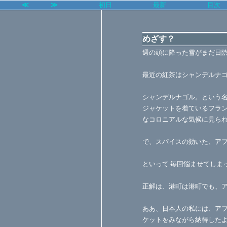
≪
≫
初日
最新
目次
めざす？
週の頭に降った雪がまだ日
最近の紅茶はシャンデルナ
シャンデルナゴル。という
ジャケットを着ているフラ
なコロニアルな気候に見ら
で、スパイスの効いた、ア
といって 毎回悩ませてしま
正解は、港町は港町でも、
ああ、日本人の私には、ア
ケットをみながら納得した