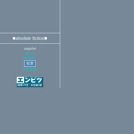
■absolute fiction■
zaqulot
MAIL
HOME
My追加