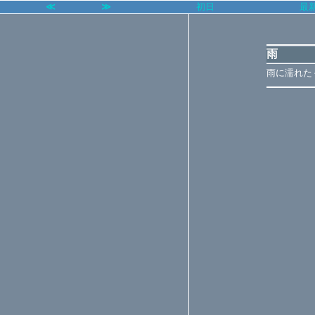
≪
≫
初日
最
雨
雨に濡れた