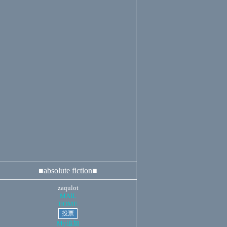
■absolute fiction■
zaqulot
MAIL
HOME
My追加