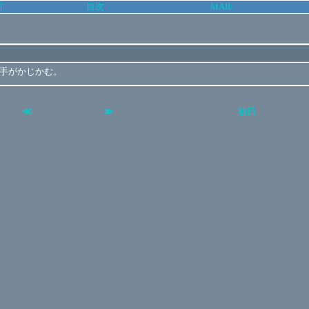
新
目次
MAIL
 手がかじかむ。
≪
≫
初日