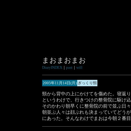
まおまおまお
DiaryINDEX
｜
past
｜
will
2005年11月14日(月)
ぎっくり頸
頸から背中の上にかけてを傷めた。寝返り
というわけで、行きつけの整骨院に駆け込
そのかわり朝早くに整骨院の前で並ぶ日々
朝並ぶ人々は顔ぶれも決まっていてどうが
にあった。そんなわけでまおは今朝２番目