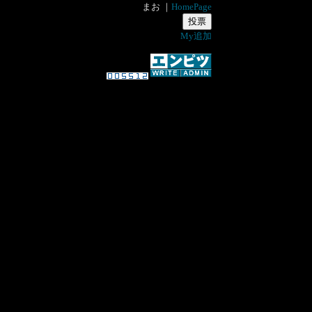
まお ｜
HomePage
My追加