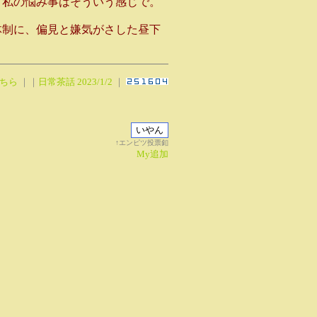
、私の悩み事はそういう感じで。
体制に、偏見と嫌気がさした昼下
ちら
｜｜
日常茶話 2023/1/2
｜
↑エンピツ投票釦
My追加