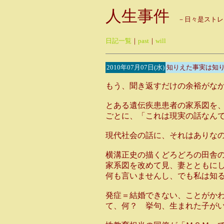
人生事件
－日々是ストレ
日記一覧
｜
past
｜
will
2010年07月07日(水)
知りえた事実は知
もう、聞き返すだけの余裕がな
とある遺伝疾患患者の家系図を
ごとに、「これは現実の話なん
現代社会の話に、それはありな
横溝正史の描くどろどろの田舎
家系図を改めて見、妻とともに
何も言いませんし、でも私は知
発症＝結婚できない、ことがか
て、何？ 挙句、生まれた子が