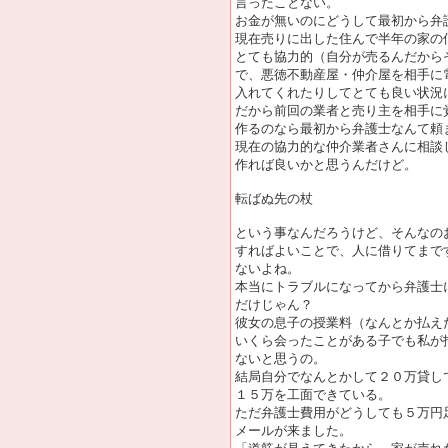
言ったことない。
お金が無いのにどうして最初から弁
現在売りに出した住んで半年の家の
とても協力的（自分が売るんだから
で、悪徳不動産屋・仲介屋を相手に
入れてくれたりしてとても良い状況
だから前回の業者と売り主を相手に
作るのなら最初から弁護士なんて頼
現在の協力的な仲介業者さんに相談
作れば良いかと思うんだけど。
転ばぬ先の杖
という事なんだろうけど、そんなの
すればよいことで、人に借りてまで
ないよね。
本当にトラブルになってから弁護士
だけじゃん？
彼女の息子の授業料（なんとか払え
いくら会ったことがある子でも私が
ないと思うの。
結局自分でなんとかして２０万貸し
１５万を工面できている。
ただ弁護士費用がどうしても５万円
メールが来ました。