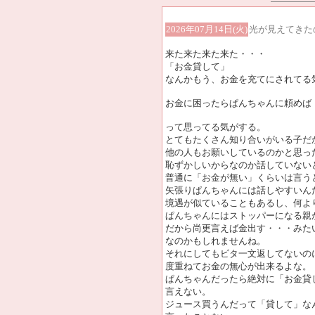
2026年07月14日(火)
光が見えてきた
来た来た来た来た・・・
「お金貸して」
なんかもう、お金を充てにされてる
お金に困ったらぱんちゃんに頼めば
って思ってる気がする。
とてもたくさん知り合いがいる子だ
他の人もお願いしているのかと思っ
恥ずかしいからなのか話していない
普通に「お金が無い」くらいは言う
矢張りぱんちゃんには話しやすいん
境遇が似ていることもあるし、何よ
ぱんちゃんにはストッパーになる親
だから尚更言えば金出す・・・みた
なのかもしれませんね。
それにしてもビタ一文返してないの
度重ねてお金の無心が出来るよな。
ぱんちゃんだったら絶対に「お金貸
言えない。
ジュース買うんだって「貸して」な