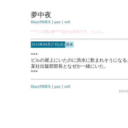
夢中夜
DiaryINDEX
｜
past
｜
will
***この間は夢***ほかは現実です、たぶん。
2016年09月27日(火)
洪水
***
ビルの屋上にいたのに洪水に飲まれそうになる
某社出版部部長となぜか一緒にいた。
***
DiaryINDEX
｜
past
｜
will
きみの