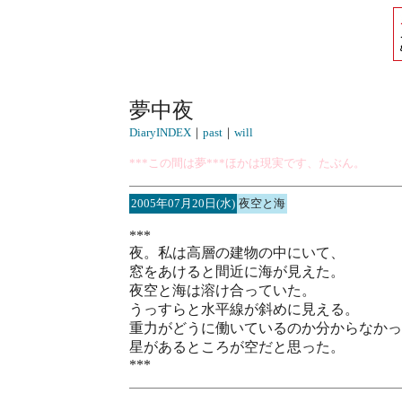
夢中夜
DiaryINDEX
｜
past
｜
will
***この間は夢***ほかは現実です、たぶん。
2005年07月20日(水)
夜空と海
***
夜。私は高層の建物の中にいて、
窓をあけると間近に海が見えた。
夜空と海は溶け合っていた。
うっすらと水平線が斜めに見える。
重力がどうに働いているのか分からなかっ
星があるところが空だと思った。
***