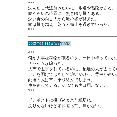
***
沈んだ古代遺跡みたいに、歩道や階段がある。
腰ぐらいの位置に、無意味な柵もある。
深い青の向こうから鯨の姿が見えた。
鯨は柵を越え、悠々と頭上を過ぎていった。
***
2005年05月15日(日)
宅配便
***
何か大事な荷物が来るのを、一日中待っていた
チャイムが鳴った。
大声で返事をしているのに、配達の人が去って
ドアを開けてはだしで追いかける。背中が遠い
配達の人は車に乗り込んでしまう。
車を追って走る。それでも声は届かない。
***
ドアポストに投げ込まれた紙切れ。
ありえないほどすれ違って、届かない。