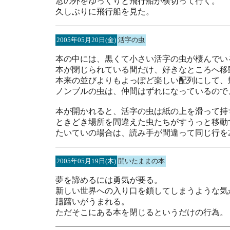
窓の外をゆっくりと飛行船が横切って行く。
久しぶりに飛行船を見た。
2005年05月20日(金)
活字の虫
本の中には、黒くて小さい活字の虫が棲んでい
本が閉じられている間だけ、好きなところへ移
本来の並びよりもよっぽど楽しい配列にして、
ノンブルの虫は、仲間はずれになっているので
本が開かれると、活字の虫は紙の上を滑って持
ときどき場所を間違えた虫たちがすうっと移動
たいていの場合は、読み手が間違って同じ行を
2005年05月19日(木)
開いたままの本
夢を諦めるには勇気が要る。
新しい世界への入り口を鎖してしまうような気
躊躇いがうまれる。
ただそこにある本を閉じるというだけの行為。