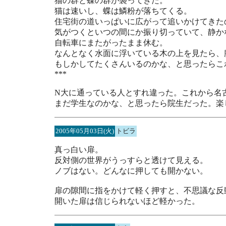
猫の群と蝶の群が襲ってきた。
猫は速いし、蝶は鱗粉が落ちてくる。
住宅街の道いっぱいに広がって追いかけてきた
気がつくといつの間にか振り切っていて、静か
自転車にまたがったまま休む。
なんとなく水面に浮いている木の上を見たら、
もしかしてたくさんいるのかな、と思ったらこ
***
N大に通っている人とすれ違った。これから名
まだ学生なのかな、と思ったら院生だった。楽
2005年05月03日(火)
トビラ
真っ白い扉。
反対側の世界がうっすらと透けて見える。
ノブはない。どんなに押しても開かない。
扉の隙間に指をかけて軽く押すと、不思議な反
開いた扉は信じられないほど軽かった。