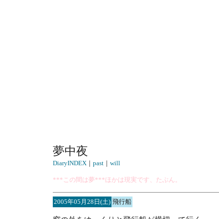
夢中夜
DiaryINDEX
｜
past
｜
will
***この間は夢***ほかは現実です、たぶん。
2005年05月28日(土)
飛行船