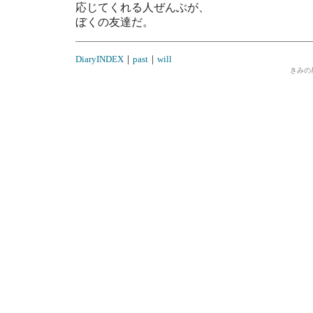
応じてくれる人ぜんぶが、
ぼくの友達だ。
DiaryINDEX
｜
past
｜
will
きみの