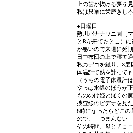
上の歯が抜ける夢を
私は只単に歯磨きし
●日曜日
熱川バナナワニ園（マ
とBが来てたとこ）に
が悪いので来週に延
日中布団の上で寝て
私のデコを触り、8度
体温計で熱を計っても
（うちの電子体温計
やっぱ水銀のほうが
もののけ姫とぼくの
捜査線のビデオを見
8時になったらどこの
ので、「つまんない
その時間、母とチョ