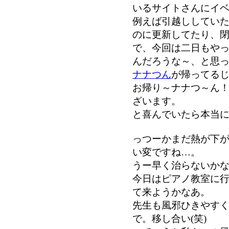
いるサイトさんにイ
例えば引越ししてい
のに更新してたり、
で、今回は二日もや
んだろうな～、と思
ナナつん
が帰ってる
お帰り～ナナつ～ん
ざいます。
と喜んでいたら本当
っつーかまだ熱が下
い変ですね…。
うー早く治らないか
今日はピアノ教室に
て来ようかなあ。
先生も風邪ひきやす
で。移し合い(笑)