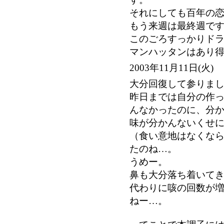
それにしても百年の
もう来週は最終週で
このごろすっかりドラ
マンハッタンはあり
2003年11月11日(
大分回復して参りま
昨日までは自分の作
んなかったのに、分
味が分かんないくせ
（食い意地はなくな
たのね…。
うめー。
鼻も大分落ち着いて
代わりに咳の回数が
ねー…。