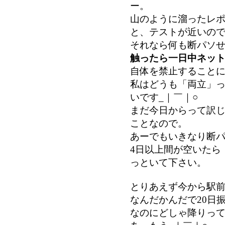
ー。
山のように溜ったレ
と、テストが近いの
それなら何も断パソ
触ったら一日中ネッ
自体を禁止すること
私はどうも「両立」
いです_｜￣｜○
まだ今日からって訳
ことなので。
あーでもいきなり断
4日以上間が空いたら
っといて下さい。
とりあえず今から駅
なんだかんだで20日
なのにどしゃ降りっ