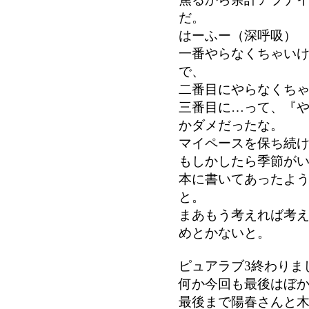
だ。
はーふー（深呼吸）
一番やらなくちゃい
で、
二番目にやらなくち
三番目に…って、『
かダメだったな。
マイペースを保ち続
もしかしたら季節が
本に書いてあったよ
と。
まあもう考えれば考
めとかないと。
ピュアラブ3終わりま
何か今回も最後はぼ
最後まで陽春さんと木