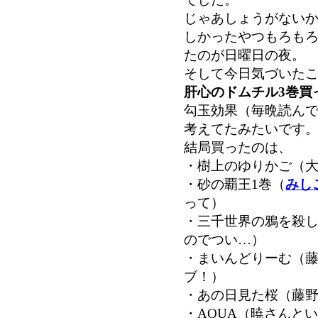
じゃあしょうがないから
しかったやつもろも
たのが日曜日の夜。
そして今日気づいた
肝心のドムチル3巻買
勾玉効果（毎晩読ん
考えてたみたいです
結局買ったのは、
・樹上のゆりかご（
・砂の覇王1巻（
みし
って）
・三千世界の鴉を殺
のでつい…）
・まいんどりーむ（
ブ！）
・あの日見た桜（藤
・AQUA（暁さんと