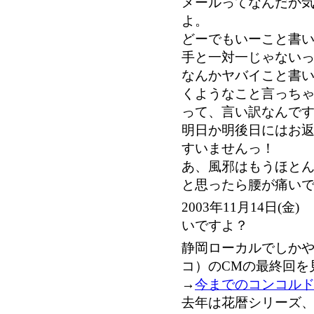
メールってなんだか
よ。
どーでもいーこと書
手と一対一じゃない
なんかヤバイこと書
くようなこと言っち
って、言い訳なんで
明日か明後日にはお
すいませんっ！
あ、風邪はもうほと
と思ったら腰が痛い
2003年11月14日
いですよ？
静岡ローカルでしか
コ）のCMの最終回を
→
今までのコンコルド
去年は花暦シリーズ