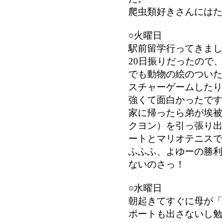
爬虫類好きさんには
○火曜日
駅前留学行ってきま
20日振りだったので
でも動物の絵のつい
スチャーゲームした
強くて面白かったで
家に帰ったら弟が埃被
クヨン）を引っ張り
ートとマリオテニス
ふふふ、よゆーの勝
ないのさっ！
○水曜日
朝起きてすぐに母が
ポートも出さないし