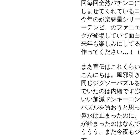
回毎回全然パチンコに
しませてくれている
今年の娯楽惑星シリ
ーテレビ」のファニ
クが登場していて面
来年も楽しみにして
作ってください…！
まあ宣伝はこれくら
こんにちは。風邪引
同じジグソーパズルを
でいたのは内緒です(笑
いい加減ドンキーコ
パズルを買おうと思
鼻水は止まったのに
が始まったのはなん
ううう、また今夜も
す。