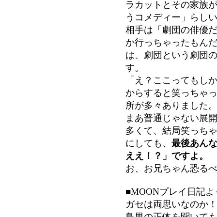
ラカットとその家族
うコメディー」らし
相手は「劇団の俳優
か行っちゃったもん
は、劇団という劇団
す。
「え？ここってもし
からすると笑っちゃ
所が多々ありました
まあ普通じゃない展
多くて、結局笑っち
にしても、
最後あん
ええ！？」ですよ。
お、お兄ちゃん恐る
■MOONプレイ日記
ガセは両思いなのか
鳥男の正体を聞いて