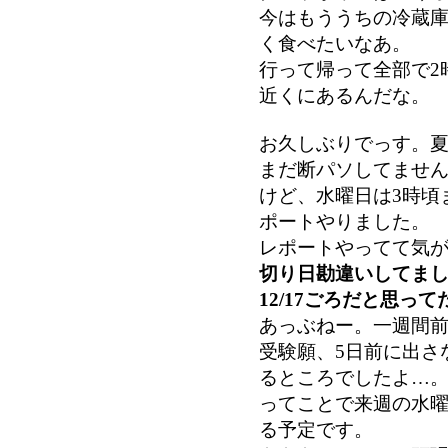
今はもううちの冷蔵
く食べたいなあ。
行って帰って全部で2
近くにあるんだな。
お久しぶりでっす。
まだ断パソしてませ
けど、水曜日は3時頃
ポートやりました。
レポートやってて気
切り日勘違いしてま
12/17ごろだと思って
あっぶねー。一週間
受験願、5日前に出さ
るところでしたよ…
ってことで来週の水
る予定です。