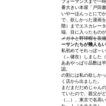
フォーマンスまで一
番大きい本屋「戸田
いやーほんっとにで
で、欲しかった漫画を
階）までエスカレー
端、目に入ったもの
メガネと野球帽を装
ーサンたちが幾人も
私初めてそれっぽ～
（←健在）しました
ああやっぱり品数は
認。
の割には私の欲しか
く店から出ました。
まだまだだめじゃん
ていたので、親父が
（…）、東京で名高
た…！（キラキラ）