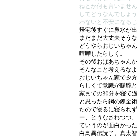
ねとか何も言いませ
してどうなんでしょ
わないと不安になる
帰宅後すぐに鼻水が
まだまだ大丈夫そう
どうやらおじいちゃ
喧嘩したらしく。
その後おばあちゃん
そんなこと考えるなよ
おじいちゃん家で夕
らしくて意識が朦朧
家までの30分を寝て
と思ったら鋼の錬金
たので寝るに寝られ
ー、とうなされつつ。
ていうのが面白かった
白鳥異伝読了。真太