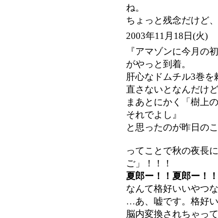
ね。
ちょっと残念だけど、
2003年11月18日(
『アマゾンに今月の
がやっと到着。
肝心なドムチル3巻を
直さないとなんだけ
まあとにかく「樹上
それでよし』
と思ったのが昨日の
ってことで秋の夜長
ご」！！！
夏郎ー！！夏郎ー！
なんて格好いいやつ
…あ、嘘です。格好
脳内変換されちゃっ