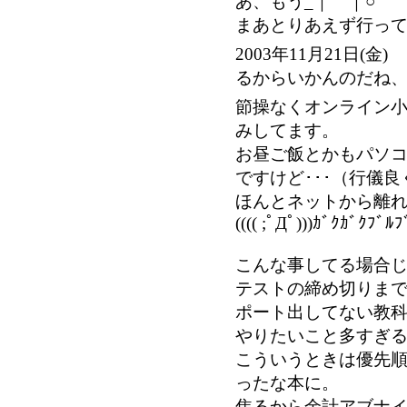
あ、もう_｜￣｜○
まあとりあえず行っ
2003年11月21日
るからいかんのだね
節操なくオンライン
みしてます。
お昼ご飯とかもパソ
ですけど･･･（行儀
ほんとネットから離
(((( ;ﾟДﾟ)))ｶﾞｸｶﾞｸﾌﾞﾙﾌ
こんな事してる場合
テストの締め切りま
ポート出してない教
やりたいこと多すぎ
こういうときは優先
ったな本に。
焦るから余計アブナ