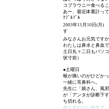
コブラウニー食べる
あー、最近体重計ってないなぁ
ｸﾌﾞﾙﾌﾞﾙ
2003年11月10日
す
みなさんお元気です
わたしは鼻水と鼻血
土日丸々二日もパソ
状寸前）
●土曜日
喉が痛いのがひどか
一緒に耳鼻科へ。
先生に「娘さん、風
が「アンタが診断下
ち切れる。
何も言わない先生で