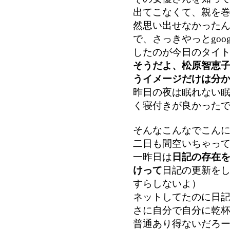
出てこなくて、親を
然思い出せなかった
で、さっきやっとgoo
したのが今日のタイ
そうだよ、松原智恵
うイメージだけは分か
昨日の夜は眠れない
く寝付きが良かった
そんなこんなでこん
二日も間空いちゃっ
一昨日は
日記の存在
けって
日記の更新を
すらしないよ）
ネットしてたのに日
さに自分で自分に乾
普通あり得ないだろ