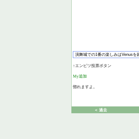
↑エンピツ投票ボタン
My追加
惚れますよ。
＜ 過去