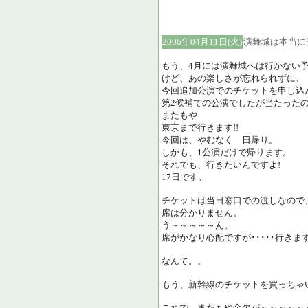
2006年04月11日(火)
演舞城は本当に
もう、4月には演舞城へは行かない
けど、あの楽しさが忘れられずに、
今回追加公演でのチケットを申し込
第2候補での公演でしたが当たった
またもや
東京まで行きます!!
今回は、やむなく 日帰り。
しかも、1公演だけで帰ります。
それでも、行きたいんですよ!
17日です。
チケットは当日窓口での渡しなので
席は分かりません。
う～～～～～ん。
席がかなり心配ですが･････行きま
なんて。。
もう、新幹線のチケットを買っちゃ
これで、またもや金欠が～～～～～