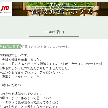
ohcanの告白
2年12月30日(月)
明日はカウントダウンコンサート。
の主婦は忙しいです。
、今日と掃除を頑張りました。
もは、12月に入るとボツボツ掃除をするのですが、今年はコンサートが続い
仕事も忙しかったのであんまりしてませんでした。
ーニングも溜まっていたし、アイロンも････。
、家事をしっかりやりました。
、明日のための
』
ちわを作る準備をしています。
の嵐コンまでに作ろうって思っていて
ントダウンに嵐が出るって思ってるくせに
うちわを作ることを考えてなかったんです。