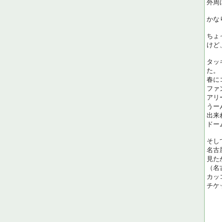
外周
かな
ちょ
けど
タッ
た。
春に
ファ
アリ
うー
出来
ドー
そし
名古
見た
（名
カッ
チケ