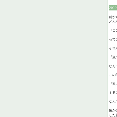
200
前か
どん
『コ
って
それ
『嵐
なん
この
『嵐
する
なん
確か
した