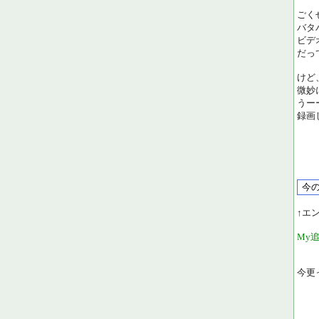
ごく
バタ
ビデ
だっ
けど
微妙
うー
録画
↑エ
My
今更