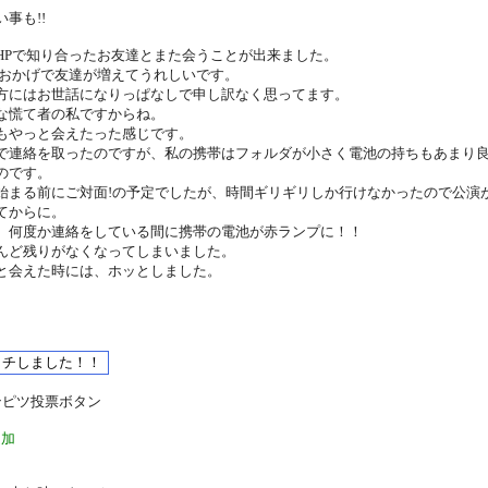
い事も!!
HPで知り合ったお友達とまた会うことが出来ました。
のおかげで友達が増えてうれしいです。
方にはお世話になりっぱなしで申し訳なく思ってます。
な慌て者の私ですからね。
もやっと会えたった感じです。
で連絡を取ったのですが、私の携帯はフォルダが小さく電池の持ちもあまり
のです。
始まる前にご対面!の予定でしたが、時間ギリギリしか行けなかったので公演
てからに。
、何度か連絡をしている間に携帯の電池が赤ランプに！！
んど残りがなくなってしまいました。
と会えた時には、ホッとしました。
ンピツ投票ボタン
追加