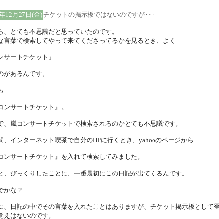
2年12月27日(金)
チケットの掲示板ではないのですが･･･
ら、とても不思議だと思っていたのです。
な言葉で検索してやって来てくださってるかを見るとき、よく
ンサートチケット』
のがあるんです。
も
コンサートチケット』。
で、嵐コンサートチケットで検索されるのかとても不思議です。
間、インターネット喫茶で自分のHPに行くとき、yahooのページから
コンサートチケット』を入れて検索してみました。
と、びっくりしたことに、一番最初にこの日記が出てくるんです。
でかな？
に、日記の中でその言葉を入れたことはありますが、チケット掲示板として
覚えはないのです。