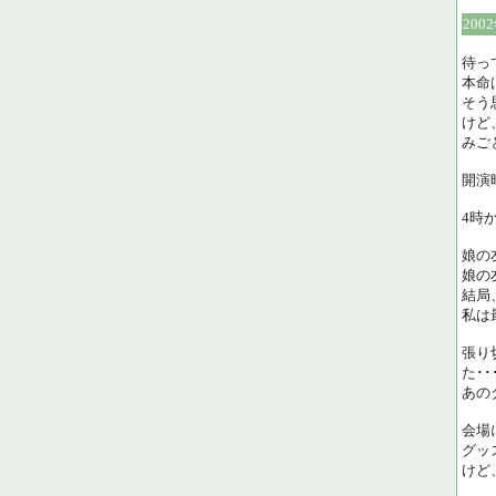
200
待っ
本命
そう
けど
みご
開演
4時
娘の
娘の
結局
私は
張り
た･･
あの
会場
グッ
けど