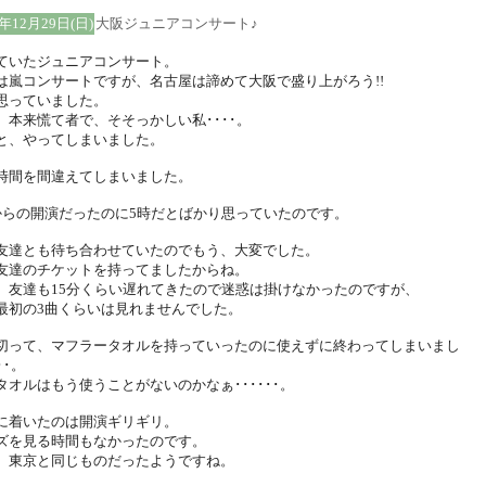
2年12月29日(日)
大阪ジュニアコンサート♪
ていたジュニアコンサート。
は嵐コンサートですが、名古屋は諦めて大阪で盛り上がろう!!
思っていました。
、本来慌て者で、そそっかしい私････。
と、やってしまいました。
時間を間違えてしまいました。
からの開演だったのに5時だとばかり思っていたのです。
友達とも待ち合わせていたのでもう、大変でした。
友達のチケットを持ってましたからね。
、友達も15分くらい遅れてきたので迷惑は掛けなかったのですが、
最初の3曲くらいは見れませんでした。
切って、マフラータオルを持っていったのに使えずに終わってしまいまし
･･。
タオルはもう使うことがないのかなぁ･･････。
に着いたのは開演ギリギリ。
ズを見る時間もなかったのです。
、東京と同じものだったようですね。