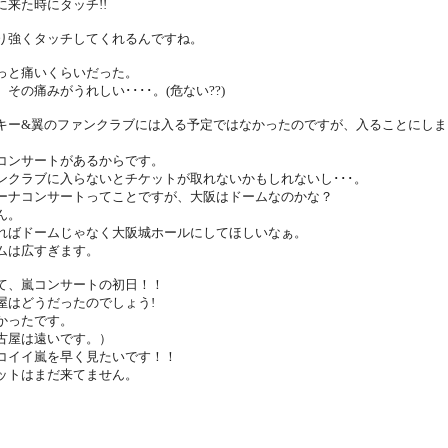
に来た時にタッチ!!
り強くタッチしてくれるんですね。
っと痛いくらいだった。
、その痛みがうれしい････。(危ない??)
キー&翼のファンクラブには入る予定ではなかったのですが、入ることにしま
コンサートがあるからです。
ンクラブに入らないとチケットが取れないかもしれないし･･･。
ーナコンサートってことですが、大阪はドームなのかな？
ん。
ればドームじゃなく大阪城ホールにしてほしいなぁ。
ムは広すぎます。
て、嵐コンサートの初日！！
屋はどうだったのでしょう!
かったです。
古屋は遠いです。）
コイイ嵐を早く見たいです！！
ットはまだ来てません。