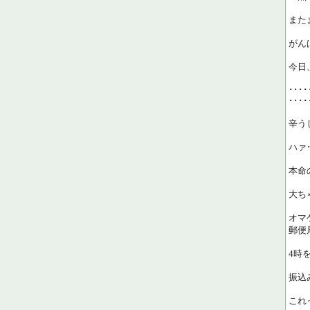
また
がん
今日
････
････
辛う
ハァ･
本命
大ち
オマ
郵便
4時
振込
これ