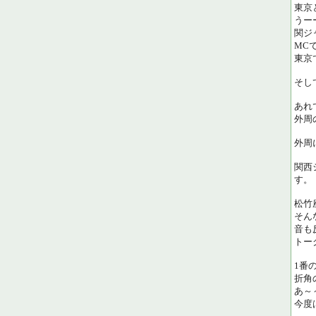
東京
うー
関ジ
MC
東京
そし
あれ
外周
外周
関西
す。
松竹
そん
音も
トー
1番
折角
あ～
今度