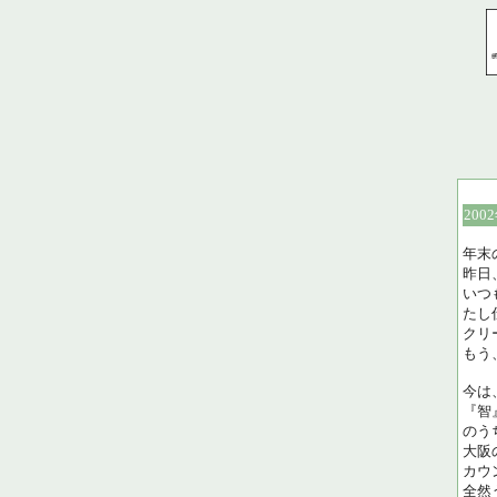
200
年末
昨日
いつ
たし
クリ
もう
今は
『智
のう
大阪
カウ
全然