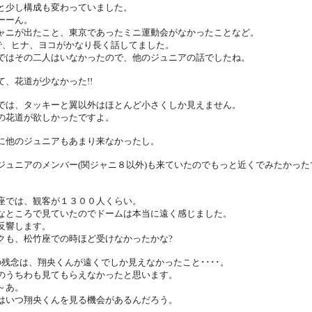
と少し構成も変わっていました。
ーーん。
ャニが出たこと、東京であったミニ運動会がなかったことなど。
で、ヒナ、ヨコがかなり長く話してました。
ではその二人はいなかったので、他のジュニアの話でしたね。
て、花道が少なかった!!
では、タッキーと翼以外はほとんど小さくしか見えません。
の花道が欲しかったですよ。
に他のジュニアもあまり来なかったし。
ジュニアのメンバー(関ジャニ８以外)も来ていたのでもっと近くでみたかった
座では、観客が１３００人くらい。
なところで見ていたのでドームは本当に遠く感じました。
反響します。
クも、松竹座での時ほど受けなかったかな?
の残念は、翔央くんが遠くでしか見えなかったこと････。
のうちわも見てもらえなかったと思います。
～あ。
はいつ翔央くんを見る機会があるんだろう。