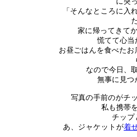
に突
「そんなところに入
家に帰ってきて
慌てて心当
お昼ごはんを食べたお
なので今日、
無事に見つ
写真の手前のがチ
私も携帯
チップ
あ、ジャケットが
着